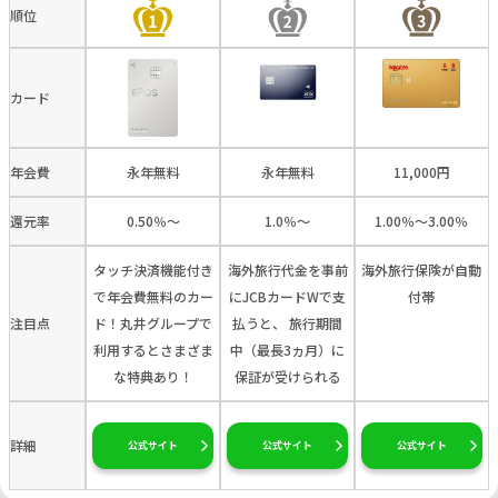
順位
カード
年会費
永年無料
永年無料
11,000円
還元率
0.50％～
1.0％～
1.00％～3.00％
タッチ決済機能付き
海外旅行代金を事前
海外旅行保険が自動
で年会費無料のカー
にJCBカードWで支
付帯
注目点
ド！丸井グループで
払うと、 旅行期間
利用するとさまざま
中（最長3ヵ月）に
な特典あり！
保証が受けられる
詳細
公式サイト
公式サイト
公式サイト