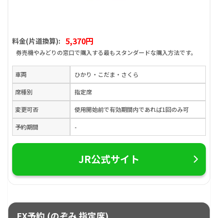
5,370円
料金(片道換算):
券売機やみどりの窓口で購入する最もスタンダードな購入方法です。
車両
ひかり・こだま・さくら
席種別
指定席
変更可否
使用開始前で有効期間内であれば1回のみ可
予約期間
-
JR公式サイト
EX予約 (のぞみ 指定席)