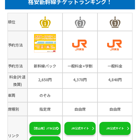
格安新幹線チケットランキング！
順位
予約方法
予約方法
新幹線パック
一般料金+学割
一般料金
料金(片道
2,650円
4,370円
4,840円
換算)
車両
のぞみ
席種別
指定席
自由席
自由席
【徳山発】JTB公式
JR公式サイト
JR公式サイト
リンク