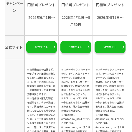
キャンペー
円相当プレゼント
円相当プレゼント
円相当プレゼント
ン
2026年6月1日～
2026年4月1日～9
2026年4月1日～
月30日
公式サイト
公式サイト
公式サイト
公式サイト
※商業施設内の店舗など、
※スターバックス カードへ
※スターバックス カードへ
一部ポイント加算の対象と
のオンライン入金・オート
のオンライン入金・オート
ならない店舗があります。
チャージ、Starbucks
チャージ、Starbucks
※iD、カードの差し込み、
eGift 、モバイルオーダー
eGift 、モバイルオーダー
磁気取引は対象外です。カ
が対象です。店舗でのご利
が対象です。店舗でのご利
ード現物のタッチ決済の還
用分・入金分はポイント倍
用分・入金分はポイント倍
元率は異なります。
付の対象となりません。
付の対象となりません。
※一定金額（原則1万円）
※セブン‐イレブンでは、
※セブン‐イレブンでは、
を超えると、タッチ決済で
一部対象とならない店舗が
一部対象とならない店舗が
なく、決済端末にカードを
あります。法人会員の方は
あります。法人会員の方は
挿して支払になる場合があ
対象となりません。
対象となりません。
ります。その場合の支払い
※Amazon、
※Amazon、
分は、タッチ決済分のポイ
Amazon.co.jpおよびそれ
Amazon.co.jpおよびそれ
ント還元の対象となりませ
らのロゴは、
らのロゴは、
ん。上記、タッチ決済とな
Amazon.com, Inc.または
Amazon.com, Inc.または
らない金額の上限は、利用
その関連会社の商標です。
その関連会社の商標です。