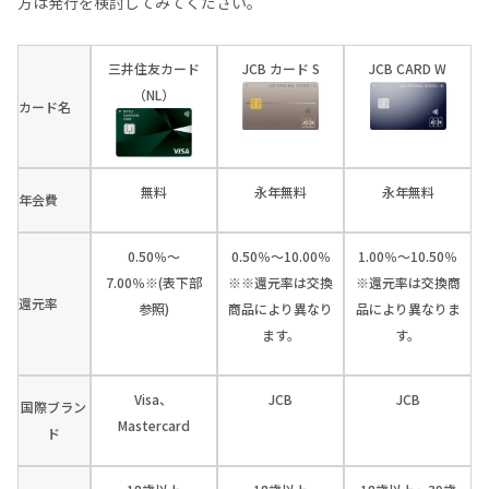
方は発行を検討してみてください。
三井住友カード
JCB カード S
JCB CARD W
（NL）
カード名
無料
永年無料
永年無料
年会費
0.50％～
0.50％～10.00％
1.00％～10.50％
7.00％※(表下部
※※還元率は交換
※還元率は交換商
還元率
参照)
商品により異なり
品により異なりま
ます。
す。
Visa、
JCB
JCB
国際ブラン
Mastercard
ド