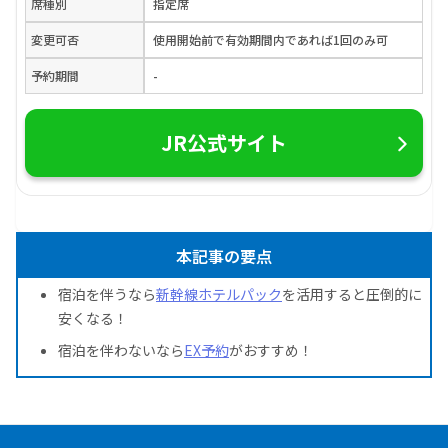
席種別
指定席
変更可否
使用開始前で有効期間内であれば1回のみ可
予約期間
-
JR公式サイト
本記事の要点
宿泊を伴うなら
新幹線ホテルパック
を活用すると圧倒的に
安くなる！
宿泊を伴わないなら
EX予約
がおすすめ！