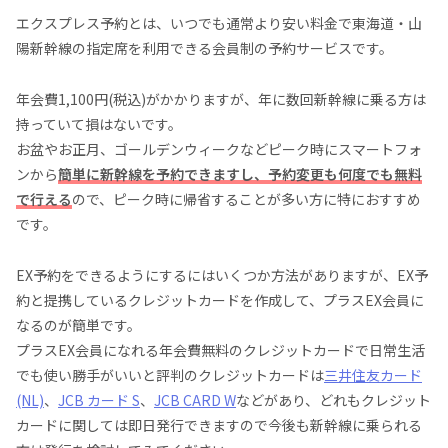
エクスプレス予約とは、いつでも通常より安い料金で東海道・山
陽新幹線の指定席を利用できる会員制の予約サービスです。
年会費1,100円(税込)がかかりますが、年に数回新幹線に乗る方は
持っていて損はないです。
お盆やお正月、ゴールデンウィークなどピーク時にスマートフォ
ンから
簡単に新幹線を予約できますし、予約変更も何度でも無料
で行える
ので、ピーク時に帰省することが多い方に特におすすめ
です。
EX予約をできるようにするにはいくつか方法がありますが、EX予
約と提携しているクレジットカードを作成して、プラスEX会員に
なるのが簡単です。
プラスEX会員になれる年会費無料のクレジットカードで日常生活
でも使い勝手がいいと評判のクレジットカードは
三井住友カード
(NL)
、
JCB カード S
、
JCB CARD W
などがあり、どれもクレジット
カードに関しては即日発行できますので今後も新幹線に乗られる