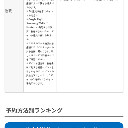
店舗によって異なる場合が
あります。
注釈
※7％還元は通常のポイン
ト分を含む
※Google Pay™ 、
Samsung Walle で
Mastercard(R)タッチ決
済は利用できないため、ポ
イント還元は受けられませ
ん。
※スマホのタッチ決済対象
店舗とモバイルオーダーの
対象店舗は異なります。詳
しくはサービス詳細ページ
をご確認ください
※ポイント還元率は利用金
額に対する獲得ポイントを
示したもので、ポイントの
交換方法によっては、1ポ
イント1円相当にならない
場合があります。
予約方法別ランキング