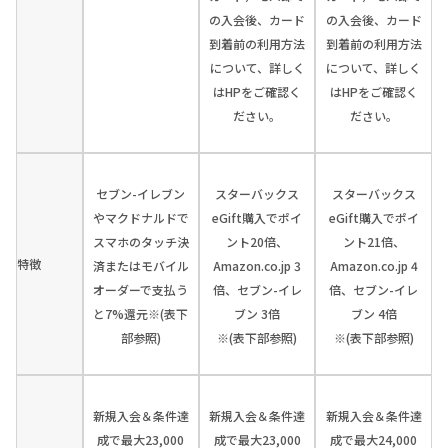
の入会後、カード
の入会後、カード
到着前の利用方法
到着前の利用方法
について、詳しく
について、詳しく
はHPをご確認く
はHPをご確認く
ださい。
ださい。
セブン-イレブン
スターバックス
スターバックス
やマクドナルドで
eGift購入でポイ
eGift購入でポイ
スマホのタッチ決
ント20倍、
ント21倍、
特徴
済またはモバイル
Amazon.co.jp 3
Amazon.co.jp 4
オーダーで支払う
倍、セブン-イレ
倍、セブン-イレ
と7%還元※(表下
ブン 3倍
ブン 4倍
部参照)
※(表下部参照)
※(表下部参照)
新規入会＆条件達
新規入会＆条件達
新規入会＆条件達
成で最大23,000
成で最大23,000
成で最大24,000