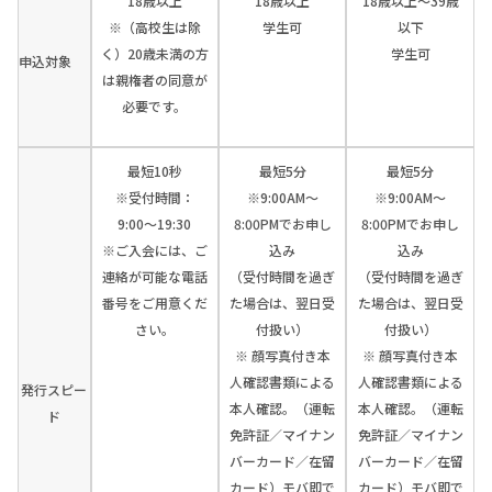
18歳以上
18歳以上
18歳以上～39歳
※（高校生は除
学生可
以下
く）20歳未満の方
学生可
申込対象
は親権者の同意が
必要です。
最短10秒
最短5分
最短5分
※受付時間：
※9:00AM～
※9:00AM～
9:00〜19:30
8:00PMでお申し
8:00PMでお申し
※ご入会には、ご
込み
込み
連絡が可能な電話
（受付時間を過ぎ
（受付時間を過ぎ
番号をご用意くだ
た場合は、翌日受
た場合は、翌日受
さい。
付扱い）
付扱い）
※ 顔写真付き本
※ 顔写真付き本
人確認書類による
人確認書類による
発行スピー
本人確認。（運転
本人確認。（運転
ド
免許証／マイナン
免許証／マイナン
バーカード／在留
バーカード／在留
カード）モバ即で
カード）モバ即で