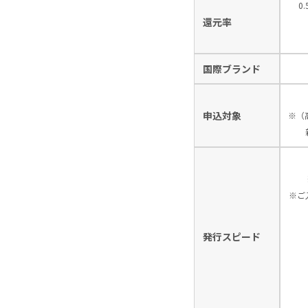
0
還元率
国際ブランド
申込対象
※（
※ご
発行スピード