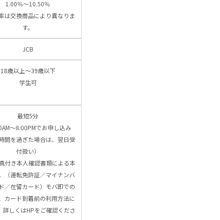
1.00％～10.50％
率は交換商品により異なりま
す。
JCB
18歳以上～39歳以下
学生可
最短5分
00AM～8:00PMでお申し込み
時間を過ぎた場合は、翌日受
付扱い）
写真付き本人確認書類による本
。（運転免許証／マイナンバ
ド／在留カード）モバ即での
、カード到着前の利用方法に
、詳しくはHPをご確認くださ