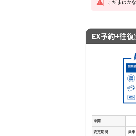
こだまはか
EX予約+往復割
車両
変更期間
乗車