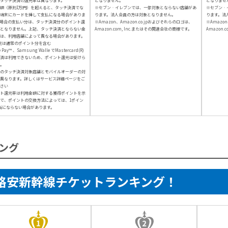
タッチ決済の還元率は異なります。
となりません。
となりませ
額（原則1万円）を超えると、タッチ決済でな
※セブン‐イレブンでは、一部対象とならない店舗があ
※セブン‐
端末にカードを挿して支払になる場合がありま
ります。法人会員の方は対象となりません。
ります。法
場合の支払い分は、タッチ決済分のポイント還
※Amazon、Amazon.co.jpおよびそれらのロゴは、
※Amazon
となりません。上記、タッチ決済とならない金
Amazon.com, Inc.またはその関連会社の商標です。
Amazon.
は、利用店舗によって異なる場合があります。
元は通常のポイント分を含む
e Pay™ 、Samsung Walle でMastercard(R)
済は利用できないため、ポイント還元は受けら
。
のタッチ決済対象店舗とモバイルオーダーの対
異なります。詳しくはサービス詳細ページをご
さい
ト還元率は利用金額に対する獲得ポイントを示
で、ポイントの交換方法によっては、1ポイン
当にならない場合があります。
ング
格安新幹線チケットランキング！