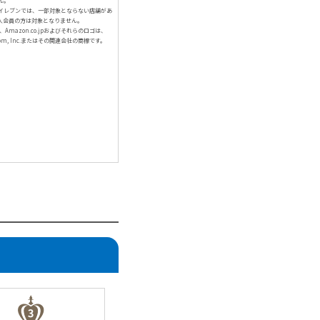
ん。
イレブンでは、一部対象とならない店舗があ
人会員の方は対象となりません。
、Amazon.co.jpおよびそれらのロゴは、
com, Inc.またはその関連会社の商標です。