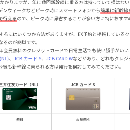
込)がかかりますが、年に数回新幹線に乗る方は持っていて損はな
デンウィークなどピーク時にスマートフォンから
簡単に新幹線
で行える
ので、ピーク時に帰省することが多い方に特におすす
にするにはいくつか方法がありますが、EX予約と提携している
になるのが簡単です。
る年会費無料のクレジットカードで日常生活でも使い勝手がいい
NL)
、
JCB カード S
、
JCB CARD W
などがあり、どれもクレジ
今後も新幹線に乗られる方は発行を検討してみてください。
三井住友カード（NL）
JCB カード S
無料
永年無料