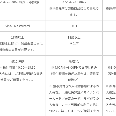
.50％～7.00％※(表下部参照)
0.50％～10.00％
※※還元率は交換商品により異なり
※還元
ます。
Visa、Mastercard
JCB
18歳以上
18歳以上
高校生は除く）20歳未満の方は
学生可
親権者の同意が必要です。
最短10秒
最短5分
※受付時間：9:00〜19:30
※9:00AM～8:00PMでお申し込み
※9:
入会には、ご連絡が可能な電話
（受付時間を過ぎた場合は、翌日受
（受付
番号をご用意ください。
付扱い）
※ 顔写真付き本人確認書類による本
※ 顔
人確認。（運転免許証／マイナンバ
人確認
ーカード／在留カード）モバ即での
ーカー
入会後、カード到着前の利用方法に
入会後
ついて、詳しくはHPをご確認くださ
ついて