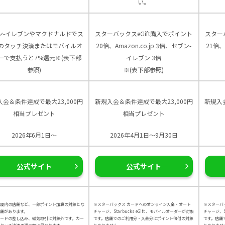
い。
ン-イレブンやマクドナルドでス
スターバックスeGift購入でポイント
スター
のタッチ決済またはモバイルオ
20倍、Amazon.co.jp 3倍、セブン-
21倍、
ーで支払うと7%還元※(表下部
イレブン 3倍
参照)
※(表下部参照)
入会＆条件達成で最大23,000円
新規入会＆条件達成で最大23,000円
新規入
相当プレゼント
相当プレゼント
2026年6月1日～
2026年4月1日～9月30日
公式サイト
公式サイト
設内の店舗など、一部ポイント加算の対象とな
※スターバックス カードへのオンライン入金・オート
※スターバ
舗があります。
チャージ、Starbucks eGift 、モバイルオーダーが対象
チャージ、St
カードの差し込み、磁気取引は対象外です。カー
です。店舗でのご利用分・入金分はポイント倍付の対象
です。店舗