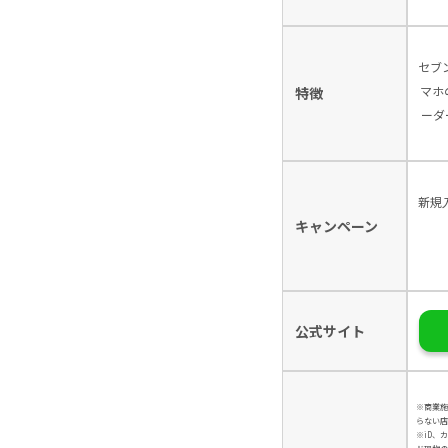
セブ
マホ
特徴
ーダ
新規
キャンペーン
公式サイト
※商業施
らない店
※iD、