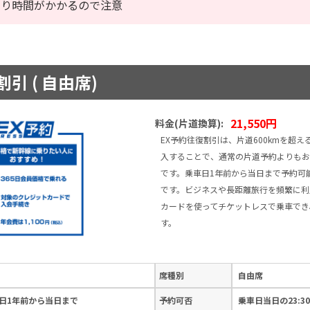
なり時間がかかるので注意
引 ( 自由席)
21,550円
料金(片道換算):
EX予約往復割引は、片道600kmを超
入することで、通常の片道予約よりもお
です。乗車日1年前から当日まで予約可
です。ビジネスや長距離旅行を頻繁に利
カードを使ってチケットレスで乗車でき
す。
席種別
自由席
日1年前から当日まで
予約可否
乗車日当日の23:3