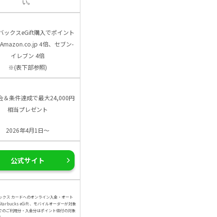
い。
バックスeGift購入でポイント
Amazon.co.jp 4倍、セブン-
イレブン 4倍
※(表下部参照)
会＆条件達成で最大24,000円
相当プレゼント
2026年4月1日～
公式サイト
ックス カードへのオンライン入金・オート
arbucks eGift 、モバイルオーダーが対象
でのご利用分・入金分はポイント倍付の対象