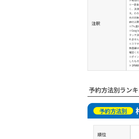
ド現物の
※一定金
く、決済
す。その
元の対象
額の上限
注釈
※7％還
※Googl
タッチ決
れません
※スマホ
象店舗は
確認くだ
※ポイン
したもの
ト1円相
予約方法別ランキ
予約方法別
順位