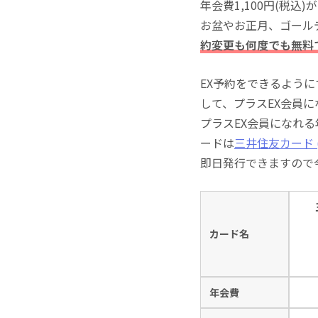
年会費1,100円(税
お盆やお正月、ゴール
約変更も何度でも無料
EX予約をできるよう
して、プラスEX会員
プラスEX会員になれ
ードは
三井住友カード (
即日発行できますので
カード名
年会費