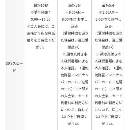
最短10秒
最短5分
最短5分
※受付時間：
※9:00AM～
※9:00AM～
9:00〜19:30
8:00PMでお申し
8:00PMでお申し
※ご入会には、ご
込み
込み
連絡が可能な電話
（受付時間を過ぎ
（受付時間を過ぎ
番号をご用意くだ
た場合は、翌日受
た場合は、翌日受
さい。
付扱い）
付扱い）
※ 顔写真付き本
※ 顔写真付き本
人確認書類による
人確認書類による
発行スピー
本人確認。（運転
本人確認。（運転
ド
免許証／マイナン
免許証／マイナン
バーカード／在留
バーカード／在留
カード）モバ即で
カード）モバ即で
の入会後、カード
の入会後、カード
到着前の利用方法
到着前の利用方法
について、詳しく
について、詳しく
はHPをご確認く
はHPをご確認く
ださい。
ださい。