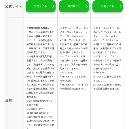
公式サイト
公式サイト
公式サイト
公式サイト
※商業施設内の店舗など、
※スターバックス カードへ
※スターバックス カードへ
一部ポイント加算の対象と
のオンライン入金・オート
のオンライン入金・オート
ならない店舗があります。
チャージ、Starbucks
チャージ、Starbucks
※iD、カードの差し込み、
eGift 、モバイルオーダー
eGift 、モバイルオーダー
磁気取引は対象外です。カ
が対象です。店舗でのご利
が対象です。店舗でのご利
ード現物のタッチ決済の還
用分・入金分はポイント倍
用分・入金分はポイント倍
元率は異なります。
付の対象となりません。
付の対象となりません。
※一定金額（原則1万円）
※セブン‐イレブンでは、
※セブン‐イレブンでは、
を超えると、タッチ決済で
一部対象とならない店舗が
一部対象とならない店舗が
なく、決済端末にカードを
あります。法人会員の方は
あります。法人会員の方は
挿して支払になる場合があ
対象となりません。
対象となりません。
ります。その場合の支払い
※Amazon、
※Amazon、
分は、タッチ決済分のポイ
Amazon.co.jpおよびそれ
Amazon.co.jpおよびそれ
ント還元の対象となりませ
らのロゴは、
らのロゴは、
ん。上記、タッチ決済とな
Amazon.com, Inc.または
Amazon.com, Inc.または
らない金額の上限は、利用
その関連会社の商標です。
その関連会社の商標です。
店舗によって異なる場合が
あります。
注釈
※7％還元は通常のポイン
ト分を含む
※Google Pay™ 、
Samsung Walle で
Mastercard(R)タッチ決
済は利用できないため、ポ
イント還元は受けられませ
ん。