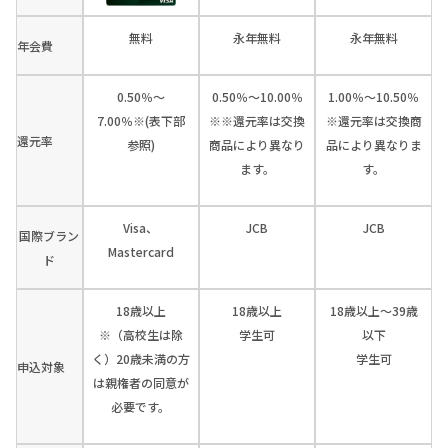
無料
永年無料
永年無料
年会費
0.50％～
0.50％～10.00％
1.00％～10.50％
7.00％※(表下部
※※還元率は交換
※還元率は交換商
還元率
参照)
商品により異なり
品により異なりま
ます。
す。
Visa、
JCB
JCB
国際ブラン
Mastercard
ド
18歳以上
18歳以上
18歳以上～39歳
※（高校生は除
学生可
以下
く）20歳未満の方
学生可
申込対象
は親権者の同意が
必要です。