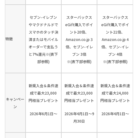
セブン-イレブン
スターバックス
スターバックス
やマクドナルドで
eGift購入でポイ
eGift購入でポイ
スマホのタッチ決
ント20倍、
ント21倍、
特徴
済またはモバイル
Amazon.co.jp 3
Amazon.co.jp 4
オーダーで支払う
倍、セブン-イレ
倍、セブン-イレ
と7%還元※(表下
ブン 3倍
ブン 4倍
部参照)
※(表下部参照)
※(表下部参照)
新規入会＆条件達
新規入会＆条件達
新規入会＆条件達
成で最大23,000
成で最大23,000
成で最大24,000
キャンペー
円相当プレゼント
円相当プレゼント
円相当プレゼント
ン
2026年6月1日～
2026年4月1日～9
2026年4月1日～
月30日