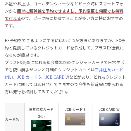
お盆やお正月、ゴールデンウィークなどピーク時にスマートフォ
ンから
簡単に新幹線を予約できますし、予約変更も何度でも無料
で行える
ので、ピーク時に帰省することが多い方に特におすすめ
です。
EX予約をできるようにするにはいくつか方法がありますが、EX予
約と提携しているクレジットカードを作成して、プラスEX会員に
なるのが簡単です。
プラスEX会員になれる年会費無料のクレジットカードで日常生活
でも使い勝手がいいと評判のクレジットカードは
三井住友カード
(NL)
、
JCB カード S
、
JCB CARD W
などがあり、どれもクレジット
カードに関しては即日発行できますので今後も新幹線に乗られる
方は発行を検討してみてください。
三井住友カード
JCB カード S
JCB CARD W
（NL）
カード名