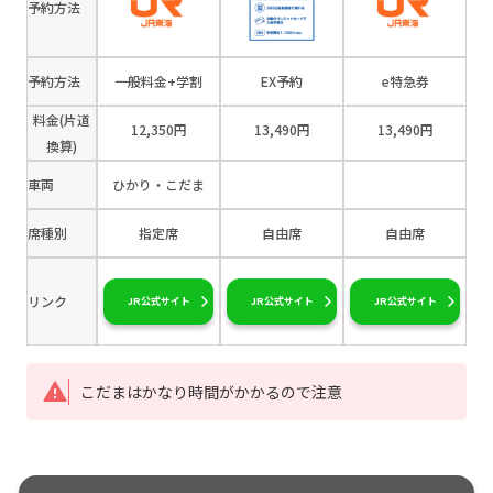
予約方法
予約方法
一般料金+学割
EX予約
e特急券
料金(片道
12,350円
13,490円
13,490円
換算)
車両
ひかり・こだま
席種別
指定席
自由席
自由席
リンク
JR公式サイト
JR公式サイト
JR公式サイト
こだまはかなり時間がかかるので注意