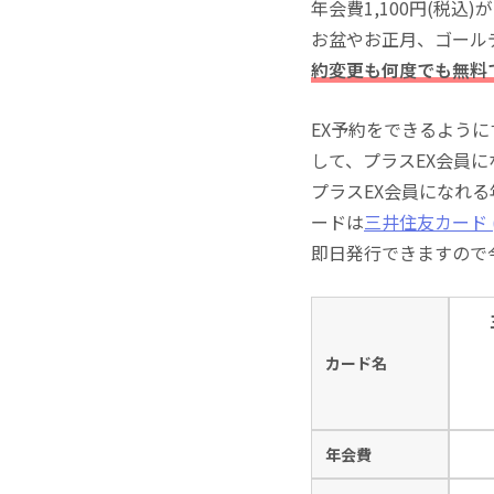
年会費1,100円(税
お盆やお正月、ゴール
約変更も何度でも無料
EX予約をできるよう
して、プラスEX会員
プラスEX会員になれ
ードは
三井住友カード (
即日発行できますので
カード名
年会費