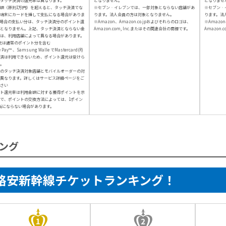
タッチ決済の還元率は異なります。
となりません。
となりませ
額（原則1万円）を超えると、タッチ決済でな
※セブン‐イレブンでは、一部対象とならない店舗があ
※セブン‐
端末にカードを挿して支払になる場合がありま
ります。法人会員の方は対象となりません。
ります。法
場合の支払い分は、タッチ決済分のポイント還
※Amazon、Amazon.co.jpおよびそれらのロゴは、
※Amazon
となりません。上記、タッチ決済とならない金
Amazon.com, Inc.またはその関連会社の商標です。
Amazon.
は、利用店舗によって異なる場合があります。
元は通常のポイント分を含む
e Pay™ 、Samsung Walle でMastercard(R)
済は利用できないため、ポイント還元は受けら
。
のタッチ決済対象店舗とモバイルオーダーの対
異なります。詳しくはサービス詳細ページをご
さい
ト還元率は利用金額に対する獲得ポイントを示
で、ポイントの交換方法によっては、1ポイン
当にならない場合があります。
ング
格安新幹線チケットランキング！