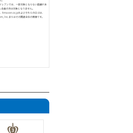
ん。
イレブンでは、一部対象とならない店舗があ
人会員の方は対象となりません。
、Amazon.co.jpおよびそれらのロゴは、
com, Inc.またはその関連会社の商標です。