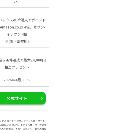
い。
バックスeGift購入でポイント
Amazon.co.jp 4倍、セブン-
イレブン 4倍
※(表下部参照)
会＆条件達成で最大24,000円
相当プレゼント
2026年4月1日～
公式サイト
ックス カードへのオンライン入金・オート
arbucks eGift 、モバイルオーダーが対象
でのご利用分・入金分はポイント倍付の対象