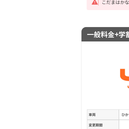
こだまはか
一般料金+学割
車両
ひか
変更期間