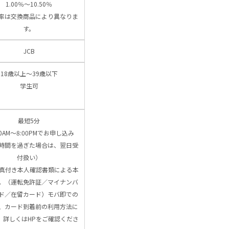
1.00％～10.50％
率は交換商品により異なりま
す。
JCB
18歳以上～39歳以下
学生可
最短5分
00AM～8:00PMでお申し込み
時間を過ぎた場合は、翌日受
付扱い）
写真付き本人確認書類による本
。（運転免許証／マイナンバ
ド／在留カード）モバ即での
、カード到着前の利用方法に
、詳しくはHPをご確認くださ