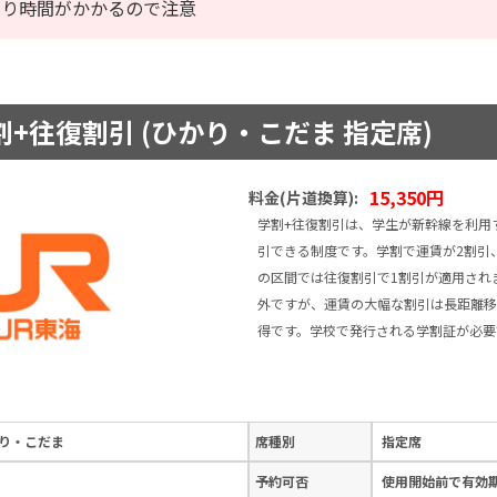
なり時間がかかるので注意
+往復割引 (ひかり・こだま 指定席)
15,350円
料金(片道換算):
学割+往復割引は、学生が新幹線を利用
引できる制度です。学割で運賃が2割引、
の区間では往復割引で1割引が適用され
外ですが、運賃の大幅な割引は長距離移
得です。学校で発行される学割証が必要
り・こだま
席種別
指定席
予約可否
使用開始前で有効