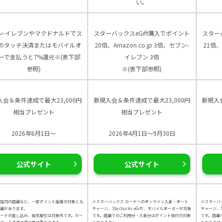
い。
ン-イレブンやマクドナルドでス
スターバックスeGift購入でポイント
スター
のタッチ決済またはモバイルオ
20倍、Amazon.co.jp 3倍、セブン-
21倍、
ーで支払うと7%還元※(表下部
イレブン 3倍
参照)
※(表下部参照)
入会＆条件達成で最大23,000円
新規入会＆条件達成で最大23,000円
新規入
相当プレゼント
相当プレゼント
2026年6月1日～
2026年4月1日～9月30日
公式サイト
公式サイト
設内の店舗など、一部ポイント加算の対象とな
※スターバックス カードへのオンライン入金・オート
※スターバ
舗があります。
チャージ、Starbucks eGift 、モバイルオーダーが対象
チャージ、St
カードの差し込み、磁気取引は対象外です。カー
です。店舗でのご利用分・入金分はポイント倍付の対象
です。店舗