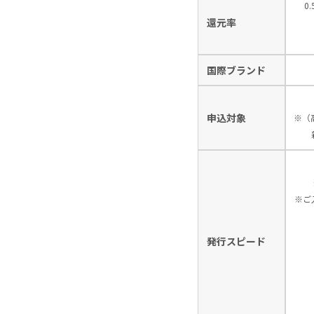
0
還元率
国際ブランド
申込対象
※（
※ご
発行スピード