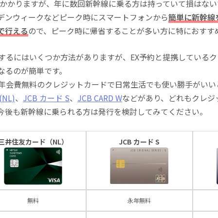
込)がかかりますが、年に数回新幹線に乗る方は持っていて損はな
デンウィークなどピーク時にスマートフォンから
簡単に新幹線
で行える
ので、ピーク時に帰省することが多い方に特におすす
にするにはいくつか方法がありますが、EX予約と提携している
になるのが簡単です。
る年会費無料のクレジットカードで日常生活でも使い勝手がいい
NL)
、
JCB カード S
、
JCB CARD W
などがあり、どれもクレジ
今後も新幹線に乗られる方は発行を検討してみてください。
三井住友カード（NL）
JCB カード S
無料
永年無料