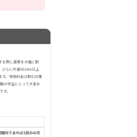
する際に運賃を大幅に割
さらに片道601km以上
ます。特急料金は割引対象
動の学生にとって大変お
です。
期間内であれば1回のみ可