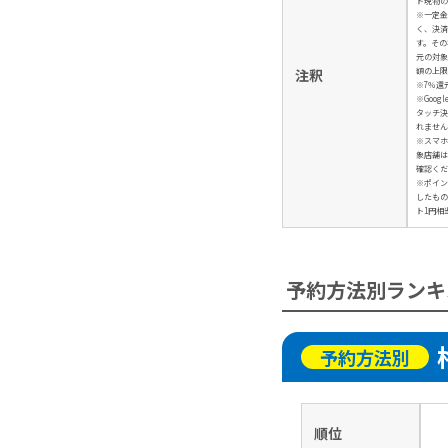
ド現物の
※一定金
く、決済
す。その
元の対象
額の上限
注釈
※7％還
※Googl
タッチ決
れません
※スマホ
象店舗は
確認くだ
※ポイン
したもの
ト1円相
予約方法別ランキ
予約方法別
順位