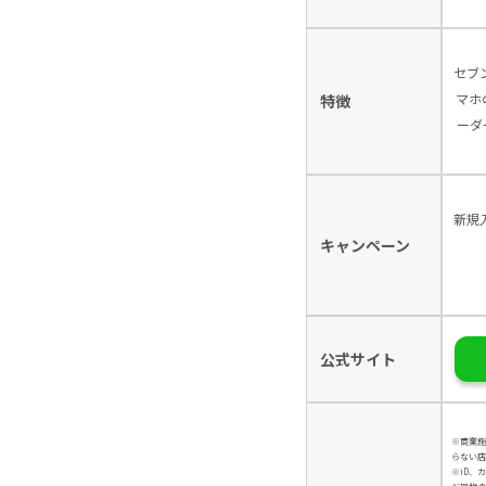
セブ
マホ
特徴
ーダ
新規
キャンペーン
公式サイト
※商業施
らない店
※iD、