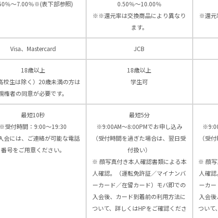
.50％～7.00％※(表下部参照)
0.50％～10.00％
※※還元率は交換商品により異なり
※還元
ます。
Visa、Mastercard
JCB
18歳以上
18歳以上
高校生は除く）20歳未満の方は
学生可
親権者の同意が必要です。
最短10秒
最短5分
※受付時間：9:00〜19:30
※9:00AM～8:00PMでお申し込み
※9:
入会には、ご連絡が可能な電話
（受付時間を過ぎた場合は、翌日受
（受付
番号をご用意ください。
付扱い）
※ 顔写真付き本人確認書類による本
※ 顔
人確認。（運転免許証／マイナンバ
人確認
ーカード／在留カード）モバ即での
ーカー
入会後、カード到着前の利用方法に
入会後
ついて、詳しくはHPをご確認くださ
ついて