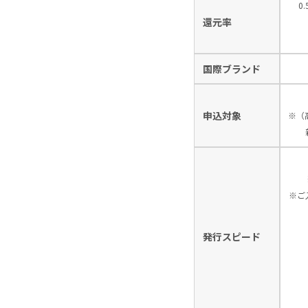
0
還元率
国際ブランド
申込対象
※（
※ご
発行スピード