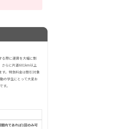
する際に運賃を大幅に割
さらに片道601km以上
ます。特急料金は割引対象
動の学生にとって大変お
です。
期間内であれば1回のみ可