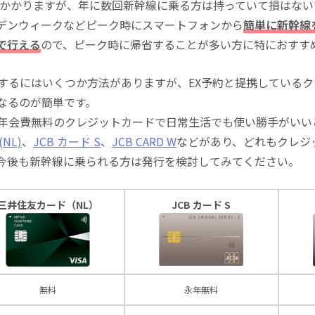
込)がかかりますが、年に数回新幹線に乗る方は持っていて損はな
デンウィークなどピーク時にスマートフォンから
簡単に新幹線
で行える
ので、ピーク時に帰省することが多い方に特におすす
にするにはいくつか方法がありますが、EX予約と提携している
になるのが簡単です。
る年会費無料のクレジットカードで日常生活でも使い勝手がいい
NL)
、
JCB カード S
、
JCB CARD W
などがあり、どれもクレジ
今後も新幹線に乗られる方は発行を検討してみてください。
三井住友カード（NL）
JCB カード S
無料
永年無料