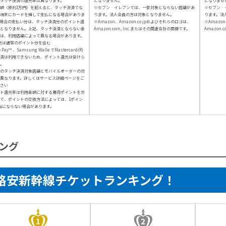
タッチ決済の還元率は異なります。
となりません。
となりませ
額（原則1万円）を超えると、タッチ決済でな
※セブン‐イレブンでは、一部対象とならない店舗があ
※セブン‐
端末にカードを挿して支払になる場合がありま
ります。法人会員の方は対象となりません。
ります。法
場合の支払い分は、タッチ決済分のポイント還
※Amazon、Amazon.co.jpおよびそれらのロゴは、
※Amazon
となりません。上記、タッチ決済とならない金
Amazon.com, Inc.またはその関連会社の商標です。
Amazon.
は、利用店舗によって異なる場合があります。
元は通常のポイント分を含む
e Pay™ 、Samsung Walle でMastercard(R)
済は利用できないため、ポイント還元は受けら
。
のタッチ決済対象店舗とモバイルオーダーの対
異なります。詳しくはサービス詳細ページをご
さい
ト還元率は利用金額に対する獲得ポイントを示
で、ポイントの交換方法によっては、1ポイン
当にならない場合があります。
ング
格安新幹線チケットランキング！