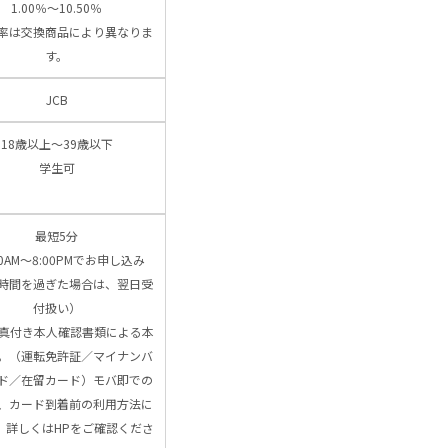
1.00％～10.50％
率は交換商品により異なりま
す。
JCB
18歳以上～39歳以下
学生可
最短5分
00AM～8:00PMでお申し込み
時間を過ぎた場合は、翌日受
付扱い）
写真付き本人確認書類による本
。（運転免許証／マイナンバ
ド／在留カード）モバ即での
、カード到着前の利用方法に
、詳しくはHPをご確認くださ