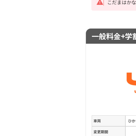
こだまはか
一般料金+学割
車両
ひか
変更期間