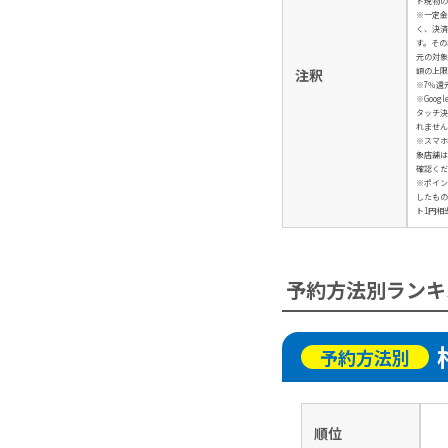
ド現物の
※一定金
く、決済
す。その
元の対象
額の上限
注釈
※7％還
※Googl
タッチ決
れません
※スマホ
象店舗は
確認くだ
※ポイン
したもの
ト1円相
予約方法別ランキ
予約方法別
順位