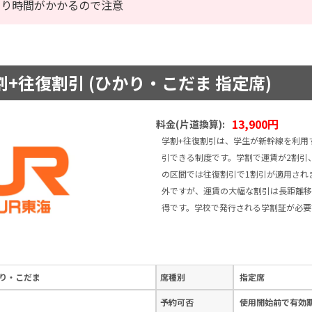
なり時間がかかるので注意
+往復割引 (ひかり・こだま 指定席)
13,900円
料金(片道換算):
学割+往復割引は、学生が新幹線を利用
引できる制度です。学割で運賃が2割引、
の区間では往復割引で1割引が適用され
外ですが、運賃の大幅な割引は長距離移
得です。学校で発行される学割証が必要
り・こだま
席種別
指定席
予約可否
使用開始前で有効