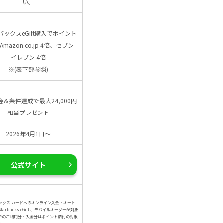
い。
バックスeGift購入でポイント
Amazon.co.jp 4倍、セブン-
イレブン 4倍
※(表下部参照)
会＆条件達成で最大24,000円
相当プレゼント
2026年4月1日～
公式サイト
ックス カードへのオンライン入金・オート
arbucks eGift 、モバイルオーダーが対象
でのご利用分・入金分はポイント倍付の対象