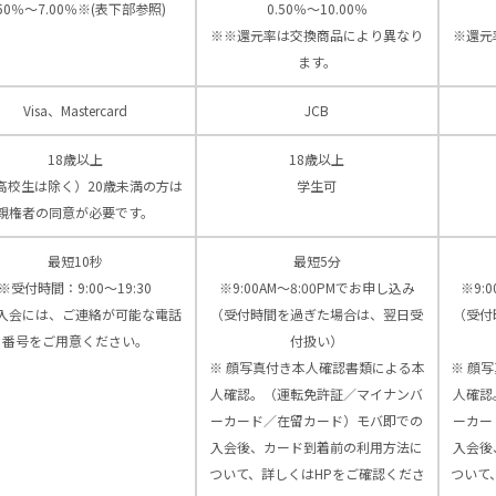
.50％～7.00％※(表下部参照)
0.50％～10.00％
※※還元率は交換商品により異なり
※還元
ます。
Visa、Mastercard
JCB
18歳以上
18歳以上
高校生は除く）20歳未満の方は
学生可
親権者の同意が必要です。
最短10秒
最短5分
※受付時間：9:00〜19:30
※9:00AM～8:00PMでお申し込み
※9:
入会には、ご連絡が可能な電話
（受付時間を過ぎた場合は、翌日受
（受付
番号をご用意ください。
付扱い）
※ 顔写真付き本人確認書類による本
※ 顔
人確認。（運転免許証／マイナンバ
人確認
ーカード／在留カード）モバ即での
ーカー
入会後、カード到着前の利用方法に
入会後
ついて、詳しくはHPをご確認くださ
ついて