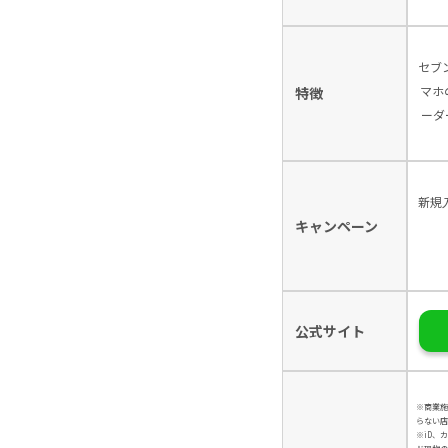
セブ
マホ
特徴
ーダ
新規
キャンペーン
公式サイト
※商業施
らない店
※iD、