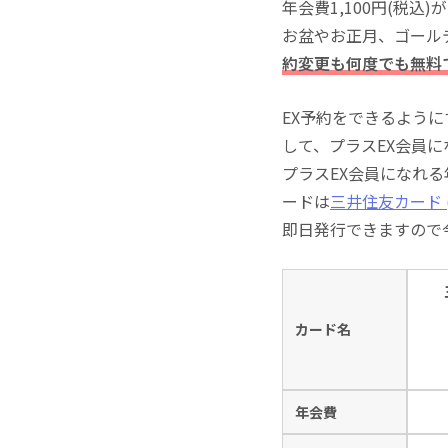
年会費1,100円(税
お盆やお正月、ゴール
約変更も何度でも無料
EX予約をできるよう
して、プラスEX会員
プラスEX会員になれ
ードは
三井住友カード (
即日発行できますので
カード名
年会費