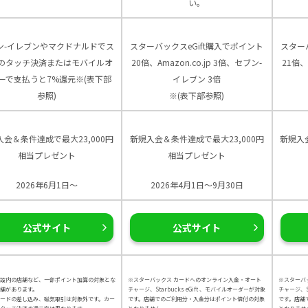
い。
ン-イレブンやマクドナルドでス
スターバックスeGift購入でポイント
スター
のタッチ決済またはモバイルオ
20倍、Amazon.co.jp 3倍、セブン-
21倍、
ーで支払うと7%還元※(表下部
イレブン 3倍
参照)
※(表下部参照)
入会＆条件達成で最大23,000円
新規入会＆条件達成で最大23,000円
新規入
相当プレゼント
相当プレゼント
2026年6月1日～
2026年4月1日～9月30日
公式サイト
公式サイト
設内の店舗など、一部ポイント加算の対象とな
※スターバックス カードへのオンライン入金・オート
※スターバ
舗があります。
チャージ、Starbucks eGift 、モバイルオーダーが対象
チャージ、St
カードの差し込み、磁気取引は対象外です。カー
です。店舗でのご利用分・入金分はポイント倍付の対象
です。店舗