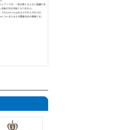
ん。
イレブンでは、一部対象とならない店舗があ
人会員の方は対象となりません。
、Amazon.co.jpおよびそれらのロゴは、
com, Inc.またはその関連会社の商標です。