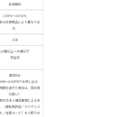
永年無料
1.00％～10.50％
率は交換商品により異なりま
す。
JCB
18歳以上～39歳以下
学生可
最短5分
00AM～8:00PMでお申し込み
時間を過ぎた場合は、翌日受
付扱い）
写真付き本人確認書類による本
。（運転免許証／マイナンバ
ド／在留カード）モバ即での