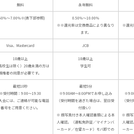
無料
永年無料
.50％～7.00％※(表下部参照)
0.50％～10.00％
※※還元率は交換商品により異なり
※還元
ます。
Visa、Mastercard
JCB
18歳以上
18歳以上
高校生は除く）20歳未満の方は
学生可
親権者の同意が必要です。
最短10秒
最短5分
※受付時間：9:00〜19:30
※9:00AM～8:00PMでお申し込み
※9:
入会には、ご連絡が可能な電話
（受付時間を過ぎた場合は、翌日受
（受付
番号をご用意ください。
付扱い）
※ 顔写真付き本人確認書類による本
※ 顔
人確認。（運転免許証／マイナンバ
人確認
ーカード／在留カード）モバ即での
ーカー