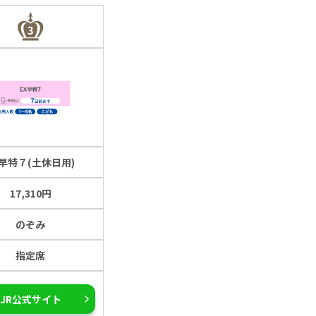
X早特７(土休日用)
17,310円
のぞみ
指定席
JR公式サイト