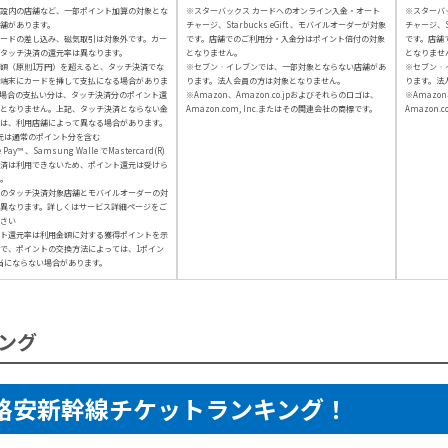
設内の店舗など、一部ポイント加算の対象とな
※スターバックス カードへのオンライン入金・オート
※スターバ
舗があります。
チャージ、Starbucks eGift 、モバイルオーダーが対象
チャージ、St
カードの差し込み、磁気取引は対象外です。カー
です。店舗でのご利用分・入金分はポイント倍付の対象
です。店舗
タッチ決済の還元率は異なります。
となりません。
となりませ
額（原則1万円）を超えると、タッチ決済でな
※セブン‐イレブンでは、一部対象とならない店舗があ
※セブン‐
端末にカードを挿して支払になる場合がありま
ります。法人会員の方は対象となりません。
ります。法
場合の支払い分は、タッチ決済分のポイント還
※Amazon、Amazon.co.jpおよびそれらのロゴは、
※Amazon
となりません。上記、タッチ決済とならない金
Amazon.com, Inc.またはその関連会社の商標です。
Amazon.
は、利用店舗によって異なる場合があります。
元は通常のポイント分を含む
e Pay™ 、Samsung Walle でMastercard(R)
済は利用できないため、ポイント還元は受けら
。
のタッチ決済対象店舗とモバイルオーダーの対
異なります。詳しくはサービス詳細ページをご
さい
ト還元率は利用金額に対する獲得ポイントを示
で、ポイントの交換方法によっては、1ポイン
当にならない場合があります。
ング
格安新幹線チケットランキング！