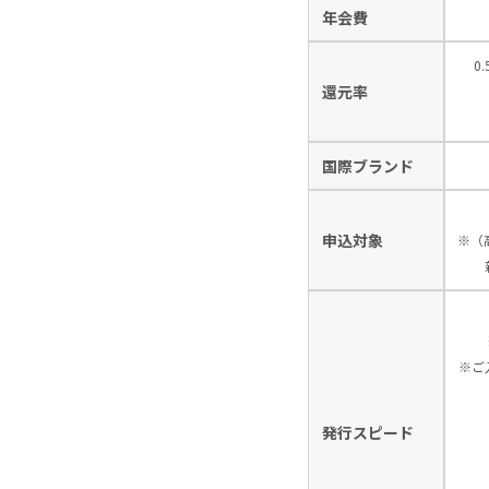
年会費
0
還元率
国際ブランド
申込対象
※（
※ご
発行スピード