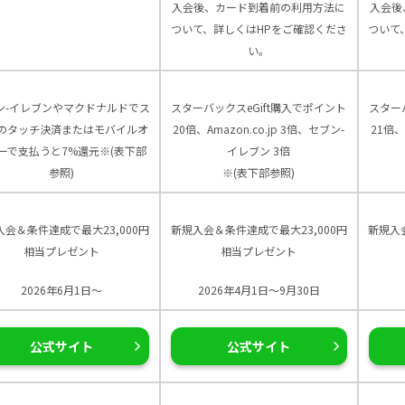
入会後、カード到着前の利用方法に
入会後
ついて、詳しくはHPをご確認くださ
ついて
い。
ン-イレブンやマクドナルドでス
スターバックスeGift購入でポイント
スター
のタッチ決済またはモバイルオ
20倍、Amazon.co.jp 3倍、セブン-
21倍、
ーで支払うと7%還元※(表下部
イレブン 3倍
参照)
※(表下部参照)
入会＆条件達成で最大23,000円
新規入会＆条件達成で最大23,000円
新規入
相当プレゼント
相当プレゼント
2026年6月1日～
2026年4月1日～9月30日
公式サイト
公式サイト