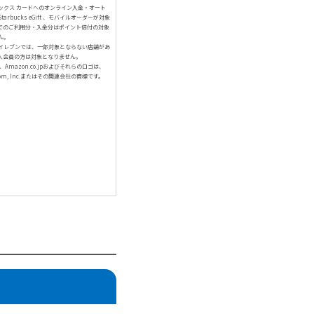
ックス カードへのオンライン入金・オート
arbucks eGift 、モバイルオーダーが対象
でのご利用分・入金分はポイント倍付の対象
ん。
イレブンでは、一部対象とならない店舗があ
人会員の方は対象となりません。
、Amazon.co.jpおよびそれらのロゴは、
com, Inc.またはその関連会社の商標です。