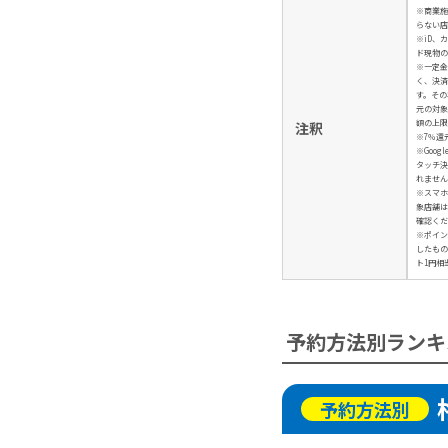
※商業施
らない店
※iD、
ド現物の
※一定金
く、決済
す。その
元の対象
額の上限
注釈
※7％還
※Googl
タッチ決
れません
※スマホ
象店舗は
確認くだ
※ポイン
したもの
ト1円相
予約方法別ランキ
予約方法別