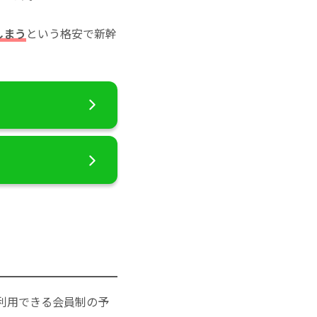
しまう
という格安で新幹
利用できる会員制の予