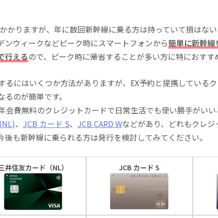
込)がかかりますが、年に数回新幹線に乗る方は持っていて損はな
デンウィークなどピーク時にスマートフォンから
簡単に新幹線
で行える
ので、ピーク時に帰省することが多い方に特におすす
にするにはいくつか方法がありますが、EX予約と提携している
になるのが簡単です。
る年会費無料のクレジットカードで日常生活でも使い勝手がいい
NL)
、
JCB カード S
、
JCB CARD W
などがあり、どれもクレジ
今後も新幹線に乗られる方は発行を検討してみてください。
三井住友カード（NL）
JCB カード S