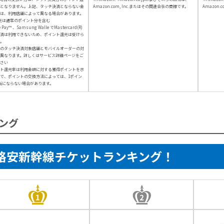
となりません。上記、タッチ決済とならない金
Amazon.com, Inc.またはその関連会社の商標です。
Amazon.
は、利用店舗によって異なる場合があります。
元は通常のポイント分を含む
e Pay™ 、Samsung Walle でMastercard(R)
済は利用できないため、ポイント還元は受けら
。
のタッチ決済対象店舗とモバイルオーダーの対
異なります。詳しくはサービス詳細ページをご
さい
ト還元率は利用金額に対する獲得ポイントを示
で、ポイントの交換方法によっては、1ポイン
当にならない場合があります。
ング
格安新幹線チケットランキング！