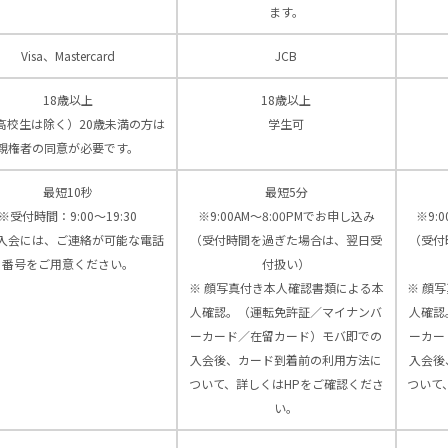
ます。
Visa、Mastercard
JCB
18歳以上
18歳以上
高校生は除く）20歳未満の方は
学生可
親権者の同意が必要です。
最短10秒
最短5分
※受付時間：9:00〜19:30
※9:00AM～8:00PMでお申し込み
※9:
入会には、ご連絡が可能な電話
（受付時間を過ぎた場合は、翌日受
（受付
番号をご用意ください。
付扱い）
※ 顔写真付き本人確認書類による本
※ 顔
人確認。（運転免許証／マイナンバ
人確認
ーカード／在留カード）モバ即での
ーカー
入会後、カード到着前の利用方法に
入会後
ついて、詳しくはHPをご確認くださ
ついて
い。