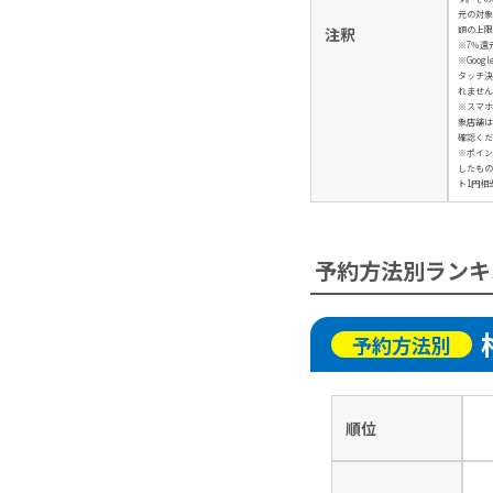
元の対象
額の上限
注釈
※7％還
※Googl
タッチ決
れません
※スマホ
象店舗は
確認くだ
※ポイン
したもの
ト1円相
予約方法別ランキ
予約方法別
順位