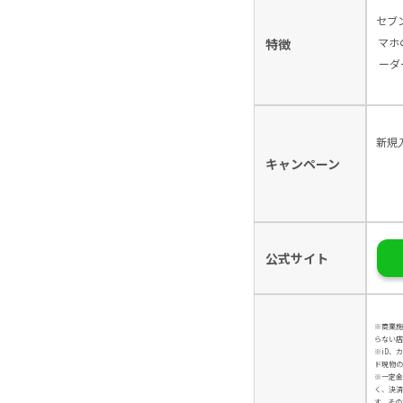
セブ
マホ
特徴
ーダ
新規
キャンペーン
公式サイト
※商業施
らない店
※iD、
ド現物の
※一定金
く、決済
す。その