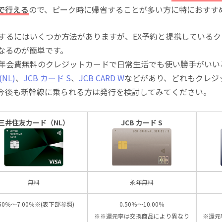
で行える
ので、ピーク時に帰省することが多い方に特におすす
にするにはいくつか方法がありますが、EX予約と提携している
になるのが簡単です。
る年会費無料のクレジットカードで日常生活でも使い勝手がいい
NL)
、
JCB カード S
、
JCB CARD W
などがあり、どれもクレジ
今後も新幹線に乗られる方は発行を検討してみてください。
三井住友カード（NL）
JCB カード S
無料
永年無料
.50％～7.00％※(表下部参照)
0.50％～10.00％
※※還元率は交換商品により異なり
※還元