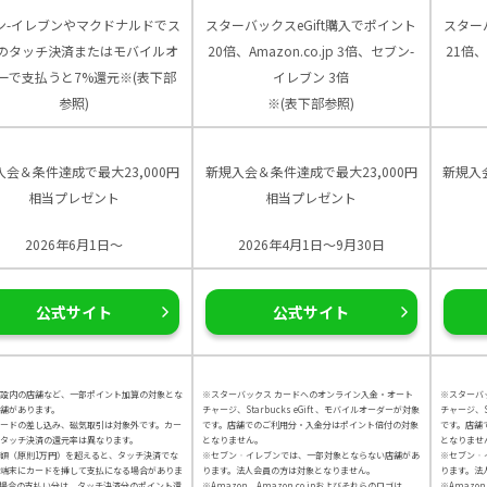
ン-イレブンやマクドナルドでス
スターバックスeGift購入でポイント
スター
のタッチ決済またはモバイルオ
20倍、Amazon.co.jp 3倍、セブン-
21倍、
ーで支払うと7%還元※(表下部
イレブン 3倍
参照)
※(表下部参照)
入会＆条件達成で最大23,000円
新規入会＆条件達成で最大23,000円
新規入
相当プレゼント
相当プレゼント
2026年6月1日～
2026年4月1日～9月30日
公式サイト
公式サイト
設内の店舗など、一部ポイント加算の対象とな
※スターバックス カードへのオンライン入金・オート
※スターバ
舗があります。
チャージ、Starbucks eGift 、モバイルオーダーが対象
チャージ、St
カードの差し込み、磁気取引は対象外です。カー
です。店舗でのご利用分・入金分はポイント倍付の対象
です。店舗
タッチ決済の還元率は異なります。
となりません。
となりませ
額（原則1万円）を超えると、タッチ決済でな
※セブン‐イレブンでは、一部対象とならない店舗があ
※セブン‐
端末にカードを挿して支払になる場合がありま
ります。法人会員の方は対象となりません。
ります。法
場合の支払い分は、タッチ決済分のポイント還
※Amazon、Amazon.co.jpおよびそれらのロゴは、
※Amazon