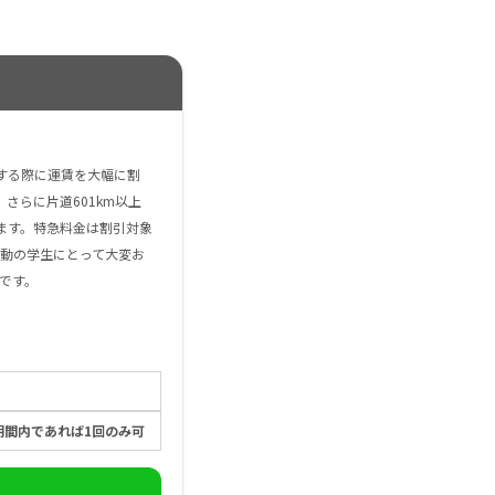
する際に運賃を大幅に割
さらに片道601km以上
ます。特急料金は割引対象
動の学生にとって大変お
です。
期間内であれば1回のみ可