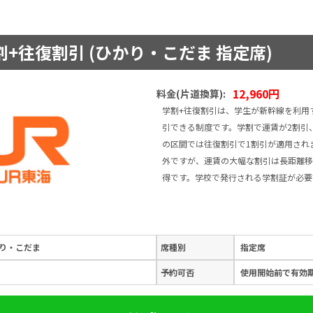
+往復割引 (ひかり・こだま 指定席)
12,960円
料金(片道換算):
学割+往復割引は、学生が新幹線を利用
引できる制度です。学割で運賃が2割引、
の区間では往復割引で1割引が適用され
外ですが、運賃の大幅な割引は長距離移
得です。学校で発行される学割証が必要
り・こだま
席種別
指定席
予約可否
使用開始前で有効