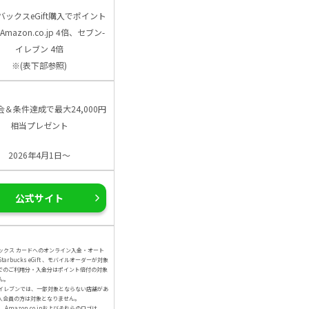
バックスeGift購入でポイント
Amazon.co.jp 4倍、セブン-
イレブン 4倍
※(表下部参照)
会＆条件達成で最大24,000円
相当プレゼント
2026年4月1日～
公式サイト
ックス カードへのオンライン入金・オート
arbucks eGift 、モバイルオーダーが対象
でのご利用分・入金分はポイント倍付の対象
ん。
イレブンでは、一部対象とならない店舗があ
人会員の方は対象となりません。
、Amazon.co.jpおよびそれらのロゴは、