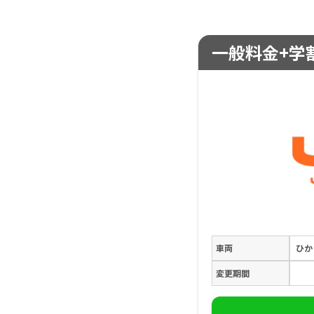
一般料金+学割
車両
ひか
変更期間