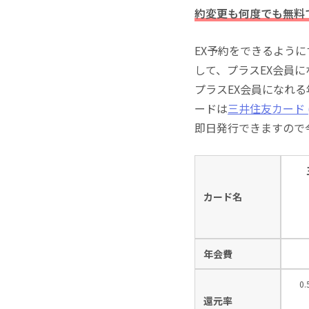
約変更も何度でも無料
EX予約をできるよう
して、プラスEX会員
プラスEX会員になれ
ードは
三井住友カード (
即日発行できますので
カード名
年会費
0
還元率