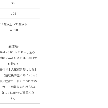
す。
JCB
18歳以上～39歳以下
学生可
最短5分
00AM～8:00PMでお申し込み
時間を過ぎた場合は、翌日受
付扱い）
写真付き本人確認書類による本
。（運転免許証／マイナンバ
ド／在留カード）モバ即での
、カード到着前の利用方法に
、詳しくはHPをご確認くださ
い。