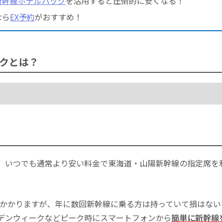
新幹線ホテルパック
を活用すると圧倒的に安くなる！
なら
EX予約
がおすすめ！
クとは？
、いつでも通常より安い料金で東海道・山陽新幹線の指定席を
込)がかかりますが、年に数回新幹線に乗る方は持っていて損はな
デンウィークなどピーク時にスマートフォンから
簡単に新幹線