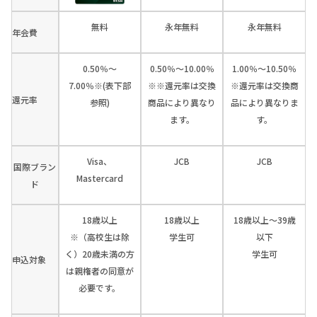
無料
永年無料
永年無料
年会費
0.50％～
0.50％～10.00％
1.00％～10.50％
7.00％※(表下部
※※還元率は交換
※還元率は交換商
還元率
参照)
商品により異なり
品により異なりま
ます。
す。
Visa、
JCB
JCB
国際ブラン
Mastercard
ド
18歳以上
18歳以上
18歳以上～39歳
※（高校生は除
学生可
以下
く）20歳未満の方
学生可
申込対象
は親権者の同意が
必要です。