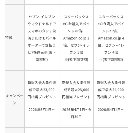
セブン-イレブン
スターバックス
スターバックス
やマクドナルドで
eGift購入でポイ
eGift購入でポイ
スマホのタッチ決
ント20倍、
ント21倍、
特徴
済またはモバイル
Amazon.co.jp 3
Amazon.co.jp 4
オーダーで支払う
倍、セブン-イレ
倍、セブン-イレ
と7%還元※(表下
ブン 3倍
ブン 4倍
部参照)
※(表下部参照)
※(表下部参照)
新規入会＆条件達
新規入会＆条件達
新規入会＆条件達
成で最大23,000
成で最大23,000
成で最大24,000
キャンペー
円相当プレゼント
円相当プレゼント
円相当プレゼント
ン
2026年6月1日～
2026年4月1日～9
2026年4月1日～
月30日