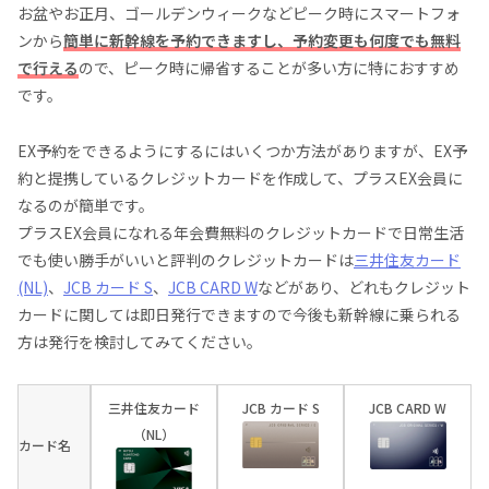
お盆やお正月、ゴールデンウィークなどピーク時にスマートフォ
ンから
簡単に新幹線を予約できますし、予約変更も何度でも無料
で行える
ので、ピーク時に帰省することが多い方に特におすすめ
です。
EX予約をできるようにするにはいくつか方法がありますが、EX予
約と提携しているクレジットカードを作成して、プラスEX会員に
なるのが簡単です。
プラスEX会員になれる年会費無料のクレジットカードで日常生活
でも使い勝手がいいと評判のクレジットカードは
三井住友カード
(NL)
、
JCB カード S
、
JCB CARD W
などがあり、どれもクレジット
カードに関しては即日発行できますので今後も新幹線に乗られる
方は発行を検討してみてください。
三井住友カード
JCB カード S
JCB CARD W
（NL）
カード名