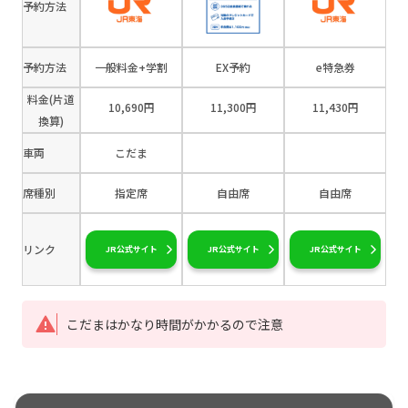
予約方法
予約方法
一般料金+学割
EX予約
e特急券
料金(片道
10,690円
11,300円
11,430円
換算)
車両
こだま
席種別
指定席
自由席
自由席
リンク
JR公式サイト
JR公式サイト
JR公式サイト
こだまはかなり時間がかかるので注意