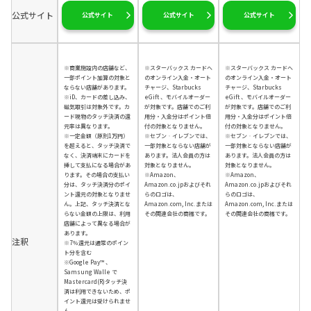
公式サイト
公式サイト
公式サイト
公式サイト
※商業施設内の店舗など、
※スターバックス カードへ
※スターバックス カードへ
一部ポイント加算の対象と
のオンライン入金・オート
のオンライン入金・オート
ならない店舗があります。
チャージ、Starbucks
チャージ、Starbucks
※iD、カードの差し込み、
eGift 、モバイルオーダー
eGift 、モバイルオーダー
磁気取引は対象外です。カ
が対象です。店舗でのご利
が対象です。店舗でのご利
ード現物のタッチ決済の還
用分・入金分はポイント倍
用分・入金分はポイント倍
元率は異なります。
付の対象となりません。
付の対象となりません。
※一定金額（原則1万円）
※セブン‐イレブンでは、
※セブン‐イレブンでは、
を超えると、タッチ決済で
一部対象とならない店舗が
一部対象とならない店舗が
なく、決済端末にカードを
あります。法人会員の方は
あります。法人会員の方は
挿して支払になる場合があ
対象となりません。
対象となりません。
ります。その場合の支払い
※Amazon、
※Amazon、
分は、タッチ決済分のポイ
Amazon.co.jpおよびそれ
Amazon.co.jpおよびそれ
ント還元の対象となりませ
らのロゴは、
らのロゴは、
ん。上記、タッチ決済とな
Amazon.com, Inc.または
Amazon.com, Inc.または
らない金額の上限は、利用
その関連会社の商標です。
その関連会社の商標です。
店舗によって異なる場合が
あります。
注釈
※7％還元は通常のポイン
ト分を含む
※Google Pay™ 、
Samsung Walle で
Mastercard(R)タッチ決
済は利用できないため、ポ
イント還元は受けられませ
ん。