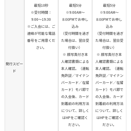
最短10秒
最短5分
最短5分
※受付時間：
※9:00AM～
※9:00AM～
9:00〜19:30
8:00PMでお申し
8:00PMでお申し
※ご入会には、ご
込み
込み
連絡が可能な電話
（受付時間を過ぎ
（受付時間を過ぎ
番号をご用意くだ
た場合は、翌日受
た場合は、翌日受
さい。
付扱い）
付扱い）
※ 顔写真付き本
※ 顔写真付き本
人確認書類による
人確認書類による
発行スピー
本人確認。（運転
本人確認。（運転
ド
免許証／マイナン
免許証／マイナン
バーカード／在留
バーカード／在留
カード）モバ即で
カード）モバ即で
の入会後、カード
の入会後、カード
到着前の利用方法
到着前の利用方法
について、詳しく
について、詳しく
はHPをご確認く
はHPをご確認く
ださい。
ださい。