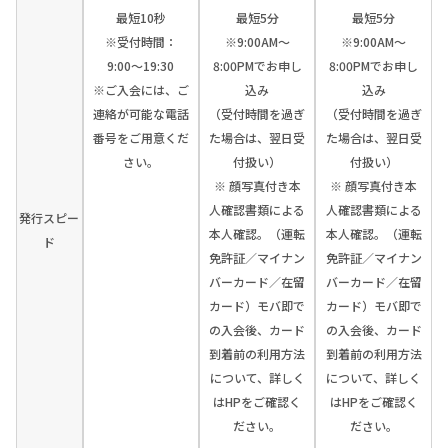
最短10秒
最短5分
最短5分
※受付時間：
※9:00AM～
※9:00AM～
9:00〜19:30
8:00PMでお申し
8:00PMでお申し
※ご入会には、ご
込み
込み
連絡が可能な電話
（受付時間を過ぎ
（受付時間を過ぎ
番号をご用意くだ
た場合は、翌日受
た場合は、翌日受
さい。
付扱い）
付扱い）
※ 顔写真付き本
※ 顔写真付き本
人確認書類による
人確認書類による
発行スピー
本人確認。（運転
本人確認。（運転
ド
免許証／マイナン
免許証／マイナン
バーカード／在留
バーカード／在留
カード）モバ即で
カード）モバ即で
の入会後、カード
の入会後、カード
到着前の利用方法
到着前の利用方法
について、詳しく
について、詳しく
はHPをご確認く
はHPをご確認く
ださい。
ださい。