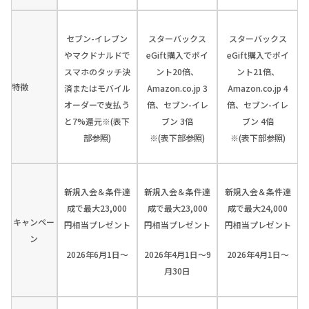
セブン-イレブン
スターバックス
スターバックス
やマクドナルドで
eGift購入でポイ
eGift購入でポイ
スマホのタッチ決
ント20倍、
ント21倍、
特徴
済またはモバイル
Amazon.co.jp 3
Amazon.co.jp 4
オーダーで支払う
倍、セブン-イレ
倍、セブン-イレ
と7%還元※(表下
ブン 3倍
ブン 4倍
部参照)
※(表下部参照)
※(表下部参照)
新規入会＆条件達
新規入会＆条件達
新規入会＆条件達
成で最大23,000
成で最大23,000
成で最大24,000
キャンペー
円相当プレゼント
円相当プレゼント
円相当プレゼント
ン
2026年6月1日～
2026年4月1日～9
2026年4月1日～
月30日