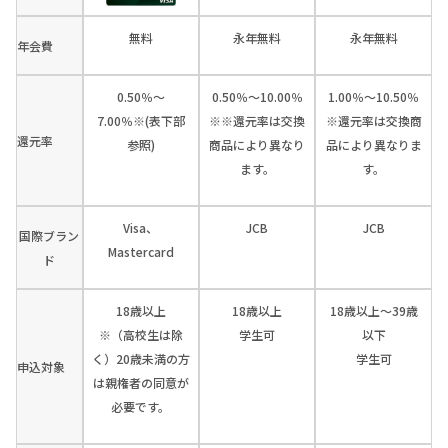
無料
永年無料
永年無料
年会費
0.50％～
0.50％～10.00％
1.00％～10.50％
7.00％※(表下部
※※還元率は交換
※還元率は交換商
還元率
参照)
商品により異なり
品により異なりま
ます。
す。
Visa、
JCB
JCB
国際ブラン
Mastercard
ド
18歳以上
18歳以上
18歳以上～39歳
※（高校生は除
学生可
以下
く）20歳未満の方
学生可
申込対象
は親権者の同意が
必要です。