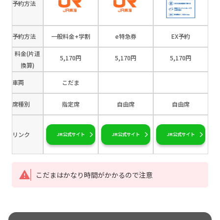
予約方法
予約方法
一般料金+学割
e特急券
EX予約
料金(片道
5,170円
5,170円
5,170円
換算)
車両
こだま
席種別
指定席
自由席
自由席
リンク
JR公式サイト
JR公式サイト
JR公式サイト
こだまはかなり時間がかかるので注意