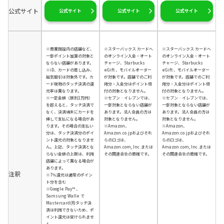
公式サイト
公式サイト
公式サイト
公式サイト
※商業施設内の店舗など、
※スターバックス カードへ
※スターバックス カードへ
一部ポイント加算の対象と
のオンライン入金・オート
のオンライン入金・オート
ならない店舗があります。
チャージ、Starbucks
チャージ、Starbucks
※iD、カードの差し込み、
eGift 、モバイルオーダー
eGift 、モバイルオーダー
磁気取引は対象外です。カ
が対象です。店舗でのご利
が対象です。店舗でのご利
ード現物のタッチ決済の還
用分・入金分はポイント倍
用分・入金分はポイント倍
元率は異なります。
付の対象となりません。
付の対象となりません。
※一定金額（原則1万円）
※セブン‐イレブンでは、
※セブン‐イレブンでは、
を超えると、タッチ決済で
一部対象とならない店舗が
一部対象とならない店舗が
なく、決済端末にカードを
あります。法人会員の方は
あります。法人会員の方は
挿して支払になる場合があ
対象となりません。
対象となりません。
ります。その場合の支払い
※Amazon、
※Amazon、
分は、タッチ決済分のポイ
Amazon.co.jpおよびそれ
Amazon.co.jpおよびそれ
ント還元の対象となりませ
らのロゴは、
らのロゴは、
ん。上記、タッチ決済とな
Amazon.com, Inc.または
Amazon.com, Inc.または
らない金額の上限は、利用
その関連会社の商標です。
その関連会社の商標です。
店舗によって異なる場合が
あります。
注釈
※7％還元は通常のポイン
ト分を含む
※Google Pay™ 、
Samsung Walle で
Mastercard(R)タッチ決
済は利用できないため、ポ
イント還元は受けられませ
ん。