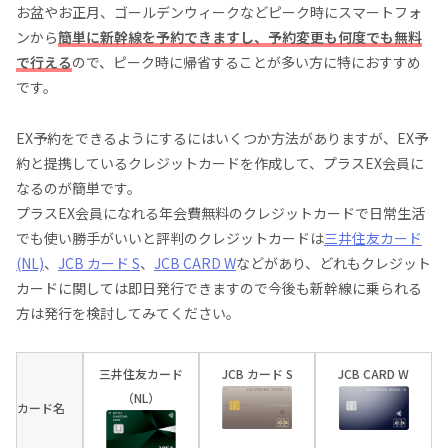
お盆やお正月、ゴールデンウィークなどピーク時にスマートフォ
ンから
簡単に新幹線を予約できますし、予約変更も何度でも無料
で行える
ので、ピーク時に帰省することが多い方に特におすすめ
です。
EX予約をできるようにするにはいくつか方法がありますが、EX予
約と提携しているクレジットカードを作成して、プラスEX会員に
なるのが簡単です。
プラスEX会員になれる年会費無料のクレジットカードで日常生活
でも使い勝手がいいと評判のクレジットカードは
三井住友カード
(NL)
、
JCB カード S
、
JCB CARD W
などがあり、どれもクレジット
カードに関しては即日発行できますので今後も新幹線に乗られる
方は発行を検討してみてください。
三井住友カード
JCB カード S
JCB CARD W
（NL）
カード名