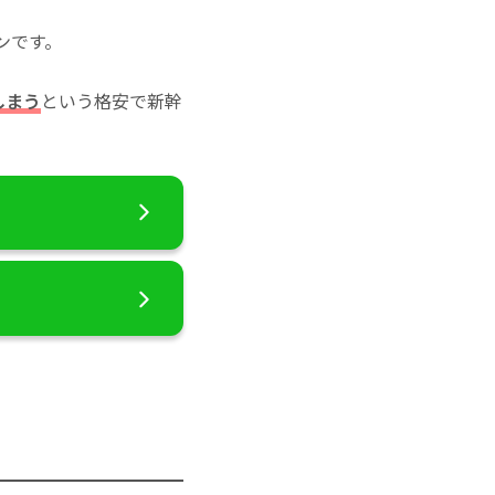
ンです。
しまう
という格安で新幹