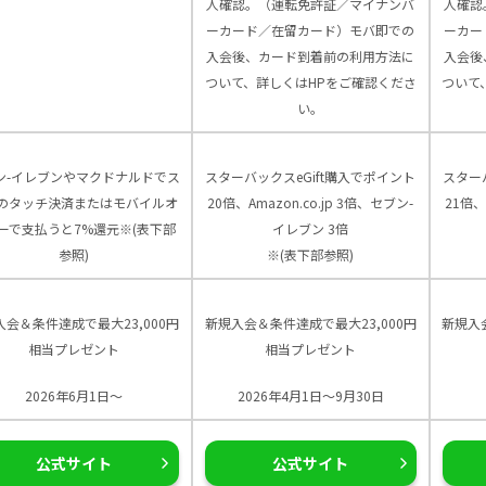
人確認。（運転免許証／マイナンバ
人確認
ーカード／在留カード）モバ即での
ーカー
入会後、カード到着前の利用方法に
入会後
ついて、詳しくはHPをご確認くださ
ついて
い。
ン-イレブンやマクドナルドでス
スターバックスeGift購入でポイント
スター
のタッチ決済またはモバイルオ
20倍、Amazon.co.jp 3倍、セブン-
21倍、
ーで支払うと7%還元※(表下部
イレブン 3倍
参照)
※(表下部参照)
入会＆条件達成で最大23,000円
新規入会＆条件達成で最大23,000円
新規入
相当プレゼント
相当プレゼント
2026年6月1日～
2026年4月1日～9月30日
公式サイト
公式サイト