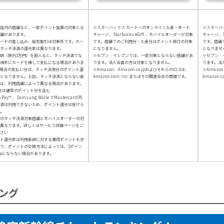
設内の店舗など、一部ポイント加算の対象とな
※スターバックス カードへのオンライン入金・オート
※スターバ
舗があります。
チャージ、Starbucks eGift 、モバイルオーダーが対象
チャージ、St
カードの差し込み、磁気取引は対象外です。カー
です。店舗でのご利用分・入金分はポイント倍付の対象
です。店舗
タッチ決済の還元率は異なります。
となりません。
となりませ
額（原則1万円）を超えると、タッチ決済でな
※セブン‐イレブンでは、一部対象とならない店舗があ
※セブン‐
端末にカードを挿して支払になる場合がありま
ります。法人会員の方は対象となりません。
ります。法
場合の支払い分は、タッチ決済分のポイント還
※Amazon、Amazon.co.jpおよびそれらのロゴは、
※Amazon
となりません。上記、タッチ決済とならない金
Amazon.com, Inc.またはその関連会社の商標です。
Amazon.
は、利用店舗によって異なる場合があります。
元は通常のポイント分を含む
e Pay™ 、Samsung Walle でMastercard(R)
済は利用できないため、ポイント還元は受けら
。
のタッチ決済対象店舗とモバイルオーダーの対
異なります。詳しくはサービス詳細ページをご
さい
ト還元率は利用金額に対する獲得ポイントを示
で、ポイントの交換方法によっては、1ポイン
当にならない場合があります。
ング