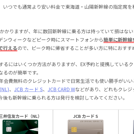
、いつでも通常より安い料金で東海道・山陽新幹線の指定席を
込)がかかりますが、年に数回新幹線に乗る方は持っていて損はな
デンウィークなどピーク時にスマートフォンから
簡単に新幹線
で行える
ので、ピーク時に帰省することが多い方に特におすす
にするにはいくつか方法がありますが、EX予約と提携している
になるのが簡単です。
る年会費無料のクレジットカードで日常生活でも使い勝手がいい
NL)
、
JCB カード S
、
JCB CARD W
などがあり、どれもクレジ
今後も新幹線に乗られる方は発行を検討してみてください。
三井住友カード（NL）
JCB カード S