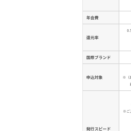
年会費
0
還元率
国際ブランド
申込対象
※（
※ご
発行スピード