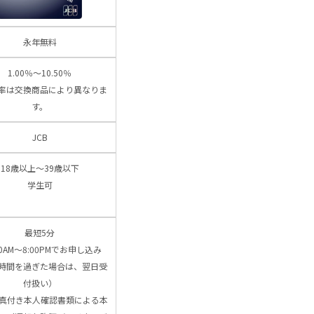
永年無料
1.00％～10.50％
率は交換商品により異なりま
す。
JCB
18歳以上～39歳以下
学生可
最短5分
00AM～8:00PMでお申し込み
時間を過ぎた場合は、翌日受
付扱い）
写真付き本人確認書類による本