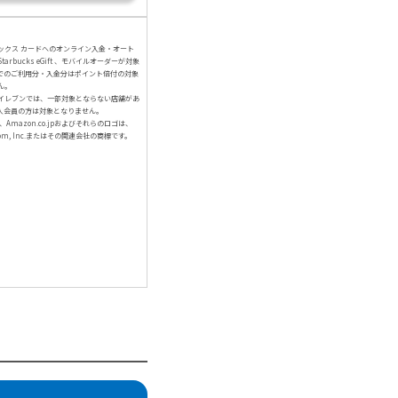
ックス カードへのオンライン入金・オート
arbucks eGift 、モバイルオーダーが対象
でのご利用分・入金分はポイント倍付の対象
ん。
イレブンでは、一部対象とならない店舗があ
人会員の方は対象となりません。
、Amazon.co.jpおよびそれらのロゴは、
com, Inc.またはその関連会社の商標です。