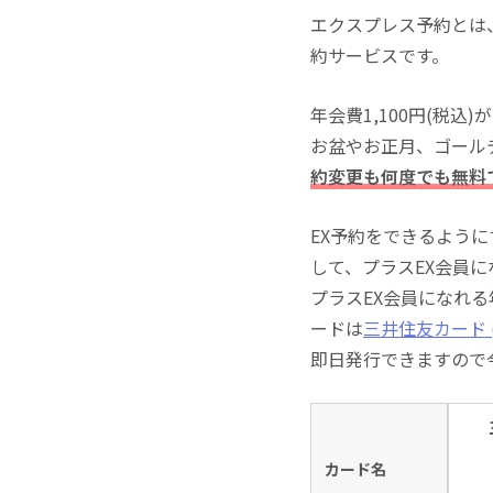
エクスプレス予約とは
約サービスです。
年会費1,100円(税
お盆やお正月、ゴール
約変更も何度でも無料
EX予約をできるよう
して、プラスEX会員
プラスEX会員になれ
ードは
三井住友カード (
即日発行できますので
カード名