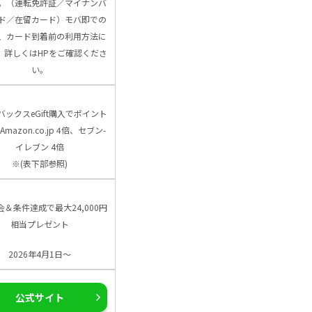
。（運転免許証／マイナンバ
ド／在留カード）モバ即での
、カード到着前の利用方法に
、詳しくはHPをご確認くださ
い。
バックスeGift購入でポイント
Amazon.co.jp 4倍、セブン-
イレブン 4倍
※(表下部参照)
会＆条件達成で最大24,000円
相当プレゼント
2026年4月1日～
公式サイト