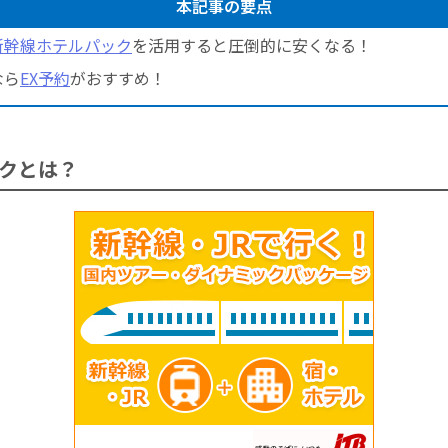
本記事の要点
新幹線ホテルパック
を活用すると圧倒的に安くなる！
なら
EX予約
がおすすめ！
クとは？