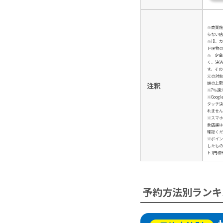
※商業施
らない店
※iD、
ド現物の
※一定金
く、決済
す。その
元の対象
額の上限
注釈
※7％還
※Googl
タッチ決
れません
※スマホ
象店舗は
確認くだ
※ポイン
したもの
ト1円相
予約方法別ランキ