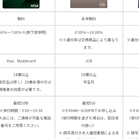
無料
永年無料
.50％～7.00％※(表下部参照)
0.50％～10.00％
※※還元率は交換商品により異なり
※還元
ます。
Visa、Mastercard
JCB
18歳以上
18歳以上
高校生は除く）20歳未満の方は
学生可
親権者の同意が必要です。
最短10秒
最短5分
※受付時間：9:00〜19:30
※9:00AM～8:00PMでお申し込み
※9:
入会には、ご連絡が可能な電話
（受付時間を過ぎた場合は、翌日受
（受付
番号をご用意ください。
付扱い）
※ 顔写真付き本人確認書類による本
※ 顔