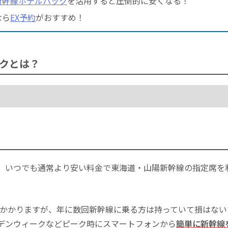
新幹線ホテルパック
を活用すると圧倒的に安くなる！
なら
EX予約
がおすすめ！
クとは？
、いつでも通常より安い料金で東海道・山陽新幹線の指定席を
込)がかかりますが、年に数回新幹線に乗る方は持っていて損はな
デンウィークなどピーク時にスマートフォンから
簡単に新幹線