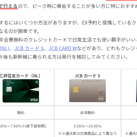
で行える
ので、ピーク時に帰省することが多い方に特におすす
にするにはいくつか方法がありますが、EX予約と提携している
になるのが簡単です。
る年会費無料のクレジットカードで日常生活でも使い勝手がいい
NL)
、
JCB カード S
、
JCB CARD W
などがあり、どれもクレジ
今後も新幹線に乗られる方は発行を検討してみてください。
三井住友カード（NL）
JCB カード S
無料
永年無料
.50％～7.00％※(表下部参照)
0.50％～10.00％
※※還元率は交換商品により異なり
※還元