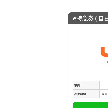
e特急券 ( 自
車両
変更期間
乗車