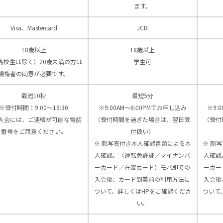
ます。
Visa、Mastercard
JCB
18歳以上
18歳以上
高校生は除く）20歳未満の方は
学生可
親権者の同意が必要です。
最短10秒
最短5分
※受付時間：9:00〜19:30
※9:00AM～8:00PMでお申し込み
※9:
入会には、ご連絡が可能な電話
（受付時間を過ぎた場合は、翌日受
（受付
番号をご用意ください。
付扱い）
※ 顔写真付き本人確認書類による本
※ 顔
人確認。（運転免許証／マイナンバ
人確認
ーカード／在留カード）モバ即での
ーカー
入会後、カード到着前の利用方法に
入会後
ついて、詳しくはHPをご確認くださ
ついて
い。