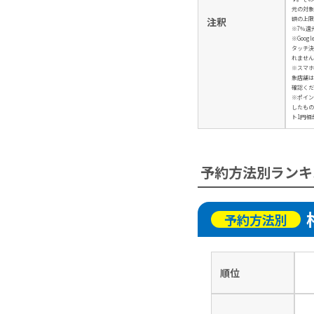
元の対象
額の上限
注釈
※7％還
※Googl
タッチ決
れません
※スマホ
象店舗は
確認くだ
※ポイン
したもの
ト1円相
予約方法別ランキ
予約方法別
順位