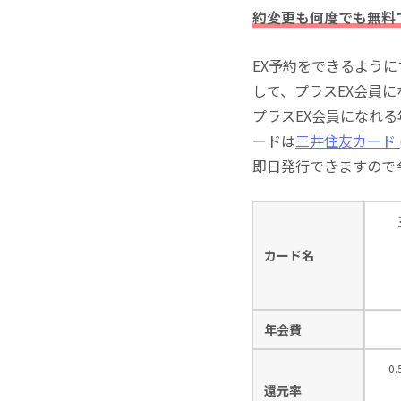
約変更も何度でも無料
EX予約をできるよう
して、プラスEX会員
プラスEX会員になれ
ードは
三井住友カード (
即日発行できますので
カード名
年会費
0
還元率