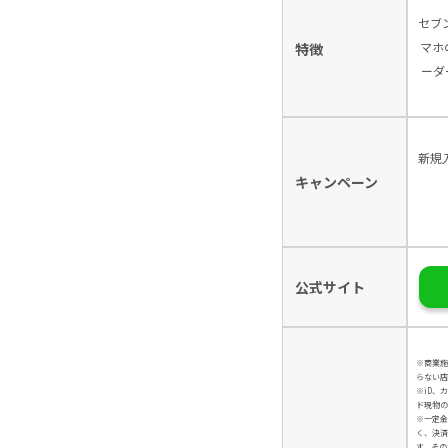
セブ
マホ
特徴
ーダ
新規
キャンペーン
公式サイト
※商業施
らない店
※iD、
ド現物の
※一定金
く、決済
す。その