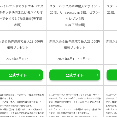
ン-イレブンやマクドナルドでス
スターバックスeGift購入でポイント
スター
のタッチ決済またはモバイルオ
20倍、Amazon.co.jp 3倍、セブン-
21倍、
ーで支払うと7%還元※(表下部
イレブン 3倍
参照)
※(表下部参照)
入会＆条件達成で最大23,000円
新規入会＆条件達成で最大23,000円
新規入
相当プレゼント
相当プレゼント
2026年6月1日～
2026年4月1日～9月30日
公式サイト
公式サイト
設内の店舗など、一部ポイント加算の対象とな
※スターバックス カードへのオンライン入金・オート
※スターバ
舗があります。
チャージ、Starbucks eGift 、モバイルオーダーが対象
チャージ、St
カードの差し込み、磁気取引は対象外です。カー
です。店舗でのご利用分・入金分はポイント倍付の対象
です。店舗
タッチ決済の還元率は異なります。
となりません。
となりませ
額（原則1万円）を超えると、タッチ決済でな
※セブン‐イレブンでは、一部対象とならない店舗があ
※セブン‐
端末にカードを挿して支払になる場合がありま
ります。法人会員の方は対象となりません。
ります。法
場合の支払い分は、タッチ決済分のポイント還
※Amazon、Amazon.co.jpおよびそれらのロゴは、
※Amazon