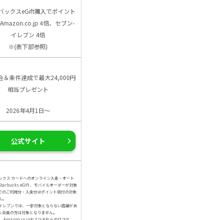
バックスeGift購入でポイント
Amazon.co.jp 4倍、セブン-
イレブン 4倍
※(表下部参照)
会＆条件達成で最大24,000円
相当プレゼント
2026年4月1日～
公式サイト
ックス カードへのオンライン入金・オート
arbucks eGift 、モバイルオーダーが対象
でのご利用分・入金分はポイント倍付の対象
ん。
イレブンでは、一部対象とならない店舗があ
人会員の方は対象となりません。
、Amazon.co.jpおよびそれらのロゴは、