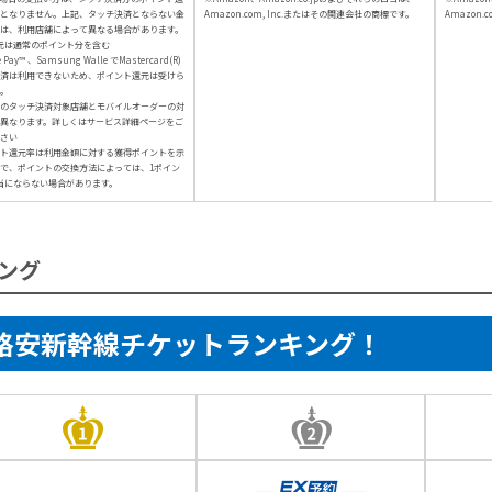
となりません。上記、タッチ決済とならない金
Amazon.com, Inc.またはその関連会社の商標です。
Amazon.
は、利用店舗によって異なる場合があります。
元は通常のポイント分を含む
e Pay™ 、Samsung Walle でMastercard(R)
済は利用できないため、ポイント還元は受けら
。
のタッチ決済対象店舗とモバイルオーダーの対
異なります。詳しくはサービス詳細ページをご
さい
ト還元率は利用金額に対する獲得ポイントを示
で、ポイントの交換方法によっては、1ポイン
当にならない場合があります。
ング
格安新幹線チケットランキング！