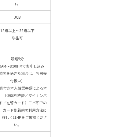
す。
JCB
18歳以上～39歳以下
学生可
最短5分
00AM～8:00PMでお申し込み
時間を過ぎた場合は、翌日受
付扱い）
写真付き本人確認書類による本
。（運転免許証／マイナンバ
ド／在留カード）モバ即での
、カード到着前の利用方法に
、詳しくはHPをご確認くださ
い。