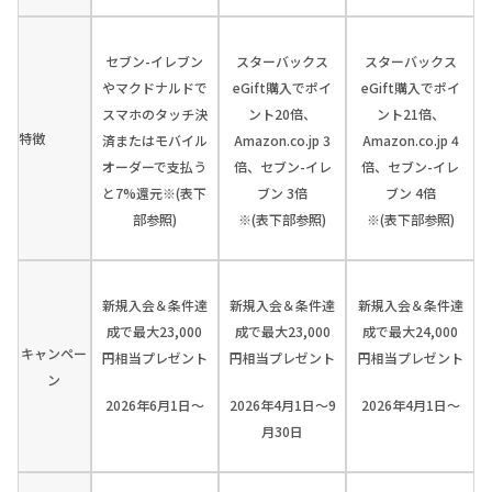
セブン-イレブン
スターバックス
スターバックス
やマクドナルドで
eGift購入でポイ
eGift購入でポイ
スマホのタッチ決
ント20倍、
ント21倍、
特徴
済またはモバイル
Amazon.co.jp 3
Amazon.co.jp 4
オーダーで支払う
倍、セブン-イレ
倍、セブン-イレ
と7%還元※(表下
ブン 3倍
ブン 4倍
部参照)
※(表下部参照)
※(表下部参照)
新規入会＆条件達
新規入会＆条件達
新規入会＆条件達
成で最大23,000
成で最大23,000
成で最大24,000
キャンペー
円相当プレゼント
円相当プレゼント
円相当プレゼント
ン
2026年6月1日～
2026年4月1日～9
2026年4月1日～
月30日