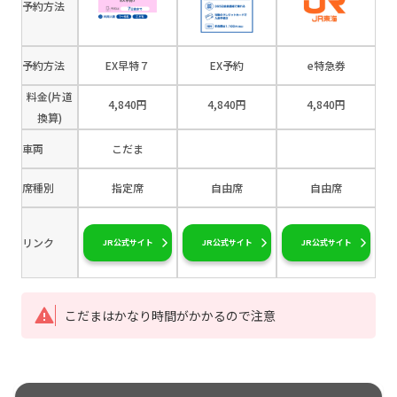
予約方法
予約方法
EX早特７
EX予約
e特急券
料金(片道
4,840円
4,840円
4,840円
換算)
車両
こだま
席種別
指定席
自由席
自由席
リンク
JR公式サイト
JR公式サイト
JR公式サイト
こだまはかなり時間がかかるので注意