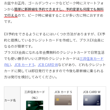
お盆やお正月、ゴールデンウィークなどピーク時にスマートフォ
ンから
簡単に新幹線を予約できますし、予約変更も何度でも無料
で行える
ので、ピーク時に帰省することが多い方に特におすすめ
です。
EX予約をできるようにするにはいくつか方法がありますが、EX予
約と提携しているクレジットカードを作成して、プラスEX会員に
なるのが簡単です。
プラスEX会員になれる年会費無料のクレジットカードで日常生活
でも使い勝手がいいと評判のクレジットカードは
三井住友カード
(NL)
、
JCB カード S
、
JCB CARD W
などがあり、どれもクレジット
カードに関しては即日発行できますので今後も新幹線に乗られる
方は発行を検討してみてください。
三井住友カード
JCB カード S
JCB CARD W
（NL）
カード名