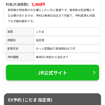
5,060円
料金(片道換算):
新幹線の特急券のみを購入したい方に最適です。乗車券は別途購入す
る必要がありますが、予約は乗車日当日まで可能で、予約変更も何度
でも手数料無料です。
車両
こだま
席種別
指定席
変更可否
きっぷ受取前で発車時刻まで可
予約期間
乗車日1年前から当日まで
JR公式サイト
EX予約 (こだま 指定席)