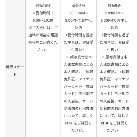
最短10秒
最短5分
最短5分
※受付時間：
※9:00AM～
※9:00AM～
9:00〜19:30
8:00PMでお申し
8:00PMでお申し
※ご入会には、ご
込み
込み
連絡が可能な電話
（受付時間を過ぎ
（受付時間を過ぎ
番号をご用意くだ
た場合は、翌日受
た場合は、翌日受
さい。
付扱い）
付扱い）
※ 顔写真付き本
※ 顔写真付き本
人確認書類による
人確認書類による
発行スピー
本人確認。（運転
本人確認。（運転
ド
免許証／マイナン
免許証／マイナン
バーカード／在留
バーカード／在留
カード）モバ即で
カード）モバ即で
の入会後、カード
の入会後、カード
到着前の利用方法
到着前の利用方法
について、詳しく
について、詳しく
はHPをご確認く
はHPをご確認く
ださい。
ださい。