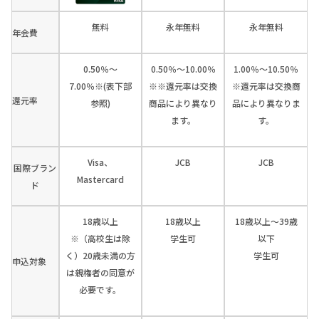
無料
永年無料
永年無料
年会費
0.50％～
0.50％～10.00％
1.00％～10.50％
7.00％※(表下部
※※還元率は交換
※還元率は交換商
還元率
参照)
商品により異なり
品により異なりま
ます。
す。
Visa、
JCB
JCB
国際ブラン
Mastercard
ド
18歳以上
18歳以上
18歳以上～39歳
※（高校生は除
学生可
以下
く）20歳未満の方
学生可
申込対象
は親権者の同意が
必要です。