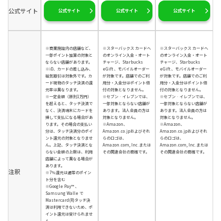
公式サイト
公式サイト
公式サイト
公式サイト
※商業施設内の店舗など、
※スターバックス カードへ
※スターバックス カードへ
一部ポイント加算の対象と
のオンライン入金・オート
のオンライン入金・オート
ならない店舗があります。
チャージ、Starbucks
チャージ、Starbucks
※iD、カードの差し込み、
eGift 、モバイルオーダー
eGift 、モバイルオーダー
磁気取引は対象外です。カ
が対象です。店舗でのご利
が対象です。店舗でのご利
ード現物のタッチ決済の還
用分・入金分はポイント倍
用分・入金分はポイント倍
元率は異なります。
付の対象となりません。
付の対象となりません。
※一定金額（原則1万円）
※セブン‐イレブンでは、
※セブン‐イレブンでは、
を超えると、タッチ決済で
一部対象とならない店舗が
一部対象とならない店舗が
なく、決済端末にカードを
あります。法人会員の方は
あります。法人会員の方は
挿して支払になる場合があ
対象となりません。
対象となりません。
ります。その場合の支払い
※Amazon、
※Amazon、
分は、タッチ決済分のポイ
Amazon.co.jpおよびそれ
Amazon.co.jpおよびそれ
ント還元の対象となりませ
らのロゴは、
らのロゴは、
ん。上記、タッチ決済とな
Amazon.com, Inc.または
Amazon.com, Inc.または
らない金額の上限は、利用
その関連会社の商標です。
その関連会社の商標です。
店舗によって異なる場合が
あります。
注釈
※7％還元は通常のポイン
ト分を含む
※Google Pay™ 、
Samsung Walle で
Mastercard(R)タッチ決
済は利用できないため、ポ
イント還元は受けられませ
ん。