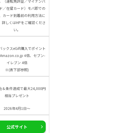
。（運転免許証／マイナンバ
ド／在留カード）モバ即での
、カード到着前の利用方法に
、詳しくはHPをご確認くださ
い。
バックスeGift購入でポイント
Amazon.co.jp 4倍、セブン-
イレブン 4倍
※(表下部参照)
会＆条件達成で最大24,000円
相当プレゼント
2026年4月1日～
公式サイト