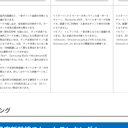
設内の店舗など、一部ポイント加算の対象とな
※スターバックス カードへのオンライン入金・オート
※スターバ
舗があります。
チャージ、Starbucks eGift 、モバイルオーダーが対象
チャージ、St
カードの差し込み、磁気取引は対象外です。カー
です。店舗でのご利用分・入金分はポイント倍付の対象
です。店舗
タッチ決済の還元率は異なります。
となりません。
となりませ
額（原則1万円）を超えると、タッチ決済でな
※セブン‐イレブンでは、一部対象とならない店舗があ
※セブン‐
端末にカードを挿して支払になる場合がありま
ります。法人会員の方は対象となりません。
ります。法
場合の支払い分は、タッチ決済分のポイント還
※Amazon、Amazon.co.jpおよびそれらのロゴは、
※Amazon
となりません。上記、タッチ決済とならない金
Amazon.com, Inc.またはその関連会社の商標です。
Amazon.
は、利用店舗によって異なる場合があります。
元は通常のポイント分を含む
e Pay™ 、Samsung Walle でMastercard(R)
済は利用できないため、ポイント還元は受けら
。
のタッチ決済対象店舗とモバイルオーダーの対
異なります。詳しくはサービス詳細ページをご
さい
ト還元率は利用金額に対する獲得ポイントを示
で、ポイントの交換方法によっては、1ポイン
当にならない場合があります。
ング