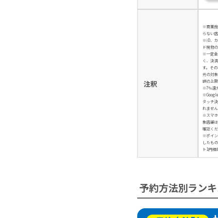
※商業施
らない店
※iD、
ド現物の
※一定金
く、決済
す。その
元の対象
額の上限
注釈
※7％還
※Googl
タッチ決
れません
※スマホ
象店舗は
確認くだ
※ポイン
したもの
ト1円相
予約方法別ランキ