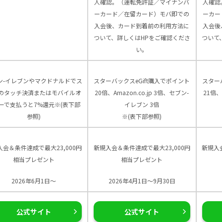
人確認。（運転免許証／マイナンバ
人確認
ーカード／在留カード）モバ即での
ーカー
入会後、カード到着前の利用方法に
入会後
ついて、詳しくはHPをご確認くださ
ついて
い。
ン-イレブンやマクドナルドでス
スターバックスeGift購入でポイント
スター
のタッチ決済またはモバイルオ
20倍、Amazon.co.jp 3倍、セブン-
21倍、
ーで支払うと7%還元※(表下部
イレブン 3倍
参照)
※(表下部参照)
入会＆条件達成で最大23,000円
新規入会＆条件達成で最大23,000円
新規入
相当プレゼント
相当プレゼント
2026年6月1日～
2026年4月1日～9月30日
公式サイト
公式サイト