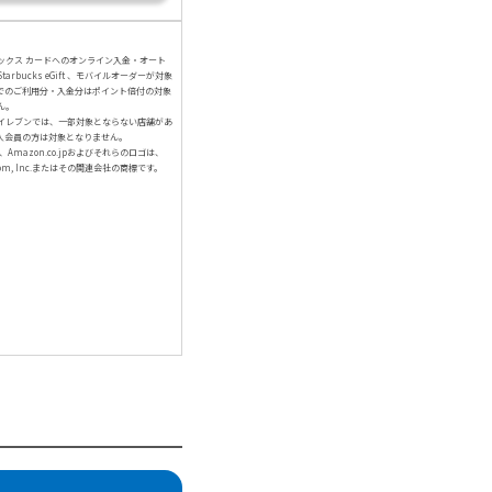
ックス カードへのオンライン入金・オート
arbucks eGift 、モバイルオーダーが対象
でのご利用分・入金分はポイント倍付の対象
ん。
イレブンでは、一部対象とならない店舗があ
人会員の方は対象となりません。
、Amazon.co.jpおよびそれらのロゴは、
com, Inc.またはその関連会社の商標です。