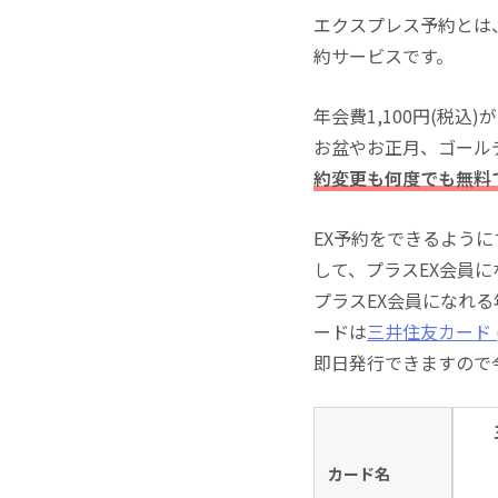
エクスプレス予約とは
約サービスです。
年会費1,100円(税
お盆やお正月、ゴール
約変更も何度でも無料
EX予約をできるよう
して、プラスEX会員
プラスEX会員になれ
ードは
三井住友カード (
即日発行できますので
カード名