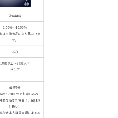
永年無料
1.00％～10.50％
率は交換商品により異なりま
す。
JCB
18歳以上～39歳以下
学生可
最短5分
00AM～8:00PMでお申し込み
時間を過ぎた場合は、翌日受
付扱い）
写真付き本人確認書類による本