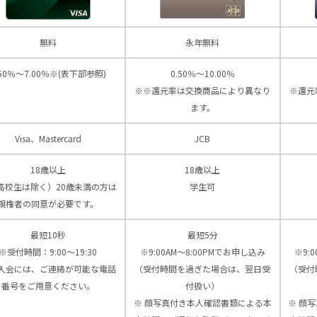
無料
永年無料
.50％～7.00％※(表下部参照)
0.50％～10.00％
※※還元率は交換商品により異なり
※還元
ます。
Visa、Mastercard
JCB
18歳以上
18歳以上
高校生は除く）20歳未満の方は
学生可
親権者の同意が必要です。
最短10秒
最短5分
※受付時間：9:00〜19:30
※9:00AM～8:00PMでお申し込み
※9:
入会には、ご連絡が可能な電話
（受付時間を過ぎた場合は、翌日受
（受付
番号をご用意ください。
付扱い）
※ 顔写真付き本人確認書類による本
※ 顔