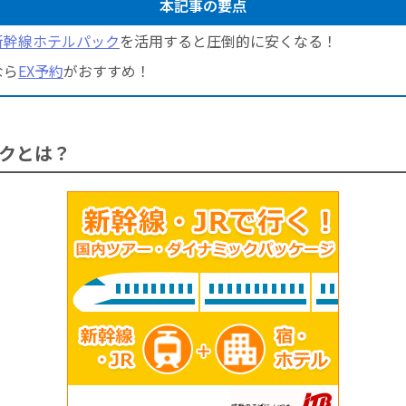
本記事の要点
新幹線ホテルパック
を活用すると圧倒的に安くなる！
なら
EX予約
がおすすめ！
クとは？