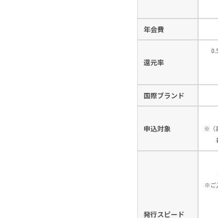
年会費
0
還元率
国際ブランド
申込対象
※（
※ご
発行スピード