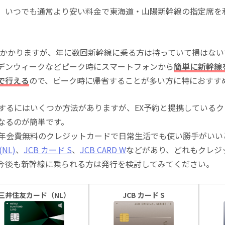
、いつでも通常より安い料金で東海道・山陽新幹線の指定席を
込)がかかりますが、年に数回新幹線に乗る方は持っていて損はな
デンウィークなどピーク時にスマートフォンから
簡単に新幹線
で行える
ので、ピーク時に帰省することが多い方に特におすす
にするにはいくつか方法がありますが、EX予約と提携している
になるのが簡単です。
る年会費無料のクレジットカードで日常生活でも使い勝手がいい
NL)
、
JCB カード S
、
JCB CARD W
などがあり、どれもクレジ
今後も新幹線に乗られる方は発行を検討してみてください。
三井住友カード（NL）
JCB カード S