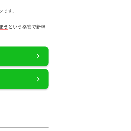
ンです。
まう
という格安で新幹