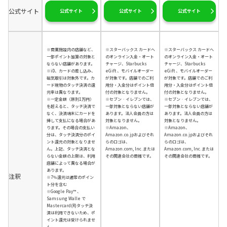
公式サイト
公式サイト
公式サイト
公式サイト
※商業施設内の店舗など、
※スターバックス カードへ
※スターバックス カードへ
一部ポイント加算の対象と
のオンライン入金・オート
のオンライン入金・オート
ならない店舗があります。
チャージ、Starbucks
チャージ、Starbucks
※iD、カードの差し込み、
eGift 、モバイルオーダー
eGift 、モバイルオーダー
磁気取引は対象外です。カ
が対象です。店舗でのご利
が対象です。店舗でのご利
ード現物のタッチ決済の還
用分・入金分はポイント倍
用分・入金分はポイント倍
元率は異なります。
付の対象となりません。
付の対象となりません。
※一定金額（原則1万円）
※セブン‐イレブンでは、
※セブン‐イレブンでは、
を超えると、タッチ決済で
一部対象とならない店舗が
一部対象とならない店舗が
なく、決済端末にカードを
あります。法人会員の方は
あります。法人会員の方は
挿して支払になる場合があ
対象となりません。
対象となりません。
ります。その場合の支払い
※Amazon、
※Amazon、
分は、タッチ決済分のポイ
Amazon.co.jpおよびそれ
Amazon.co.jpおよびそれ
ント還元の対象となりませ
らのロゴは、
らのロゴは、
ん。上記、タッチ決済とな
Amazon.com, Inc.または
Amazon.com, Inc.または
らない金額の上限は、利用
その関連会社の商標です。
その関連会社の商標です。
店舗によって異なる場合が
あります。
注釈
※7％還元は通常のポイン
ト分を含む
※Google Pay™ 、
Samsung Walle で
Mastercard(R)タッチ決
済は利用できないため、ポ
イント還元は受けられませ
ん。