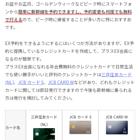
お盆やお正月、ゴールデンウィークなどピーク時にスマートフォ
ンから
簡単に新幹線を予約できますし、予約変更も何度でも無料
で行える
ので、ピーク時に帰省することが多い方に特におすすめ
です。
EX予約をできるようにするにはいくつか方法がありますが、EX予
約と提携しているクレジットカードを作成して、プラスEX会員に
なるのが簡単です。
プラスEX会員になれる年会費無料のクレジットカードで日常生活
でも使い勝手がいいと評判のクレジットカードは
三井住友カード
(NL)
、
JCB カード S
、
JCB CARD W
などがあり、どれもクレジット
カードに関しては即日発行できますので今後も新幹線に乗られる
方は発行を検討してみてください。
三井住友カード
JCB カード S
JCB CARD W
（NL）
カード名