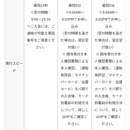
最短10秒
最短5分
最短5分
※受付時間：
※9:00AM～
※9:00AM～
9:00〜19:30
8:00PMでお申し
8:00PMでお申し
※ご入会には、ご
込み
込み
連絡が可能な電話
（受付時間を過ぎ
（受付時間を過ぎ
番号をご用意くだ
た場合は、翌日受
た場合は、翌日受
さい。
付扱い）
付扱い）
※ 顔写真付き本
※ 顔写真付き本
人確認書類による
人確認書類による
発行スピー
本人確認。（運転
本人確認。（運転
ド
免許証／マイナン
免許証／マイナン
バーカード／在留
バーカード／在留
カード）モバ即で
カード）モバ即で
の入会後、カード
の入会後、カード
到着前の利用方法
到着前の利用方法
について、詳しく
について、詳しく
はHPをご確認く
はHPをご確認く
ださい。
ださい。