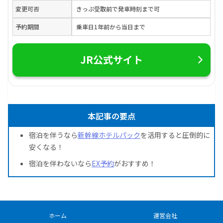
変更可否
きっぷ受取前で発車時刻まで可
予約期間
乗車日1年前から当日まで
JR公式サイト
本記事の要点
宿泊を伴うなら
新幹線ホテルパック
を活用すると圧倒的に
安くなる！
宿泊を伴わないなら
EX予約
がおすすめ！
ホーム
運営会社