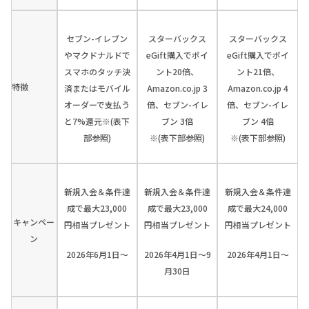
セブン-イレブン
スターバックス
スターバックス
やマクドナルドで
eGift購入でポイ
eGift購入でポイ
スマホのタッチ決
ント20倍、
ント21倍、
特徴
済またはモバイル
Amazon.co.jp 3
Amazon.co.jp 4
オーダーで支払う
倍、セブン-イレ
倍、セブン-イレ
と7%還元※(表下
ブン 3倍
ブン 4倍
部参照)
※(表下部参照)
※(表下部参照)
新規入会＆条件達
新規入会＆条件達
新規入会＆条件達
成で最大23,000
成で最大23,000
成で最大24,000
キャンペー
円相当プレゼント
円相当プレゼント
円相当プレゼント
ン
2026年6月1日～
2026年4月1日～9
2026年4月1日～
月30日