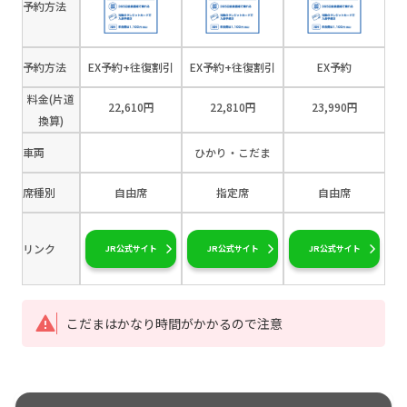
予約方法
予約方法
EX予約+往復割引
EX予約+往復割引
EX予約
料金(片道
22,610円
22,810円
23,990円
換算)
車両
ひかり・こだま
席種別
自由席
指定席
自由席
リンク
JR公式サイト
JR公式サイト
JR公式サイト
こだまはかなり時間がかかるので注意