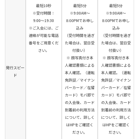
最短10秒
最短5分
最短5分
※受付時間：
※9:00AM～
※9:00AM～
9:00〜19:30
8:00PMでお申し
8:00PMでお申し
※ご入会には、ご
込み
込み
連絡が可能な電話
（受付時間を過ぎ
（受付時間を過ぎ
番号をご用意くだ
た場合は、翌日受
た場合は、翌日受
さい。
付扱い）
付扱い）
※ 顔写真付き本
※ 顔写真付き本
人確認書類による
人確認書類による
発行スピー
本人確認。（運転
本人確認。（運転
ド
免許証／マイナン
免許証／マイナン
バーカード／在留
バーカード／在留
カード）モバ即で
カード）モバ即で
の入会後、カード
の入会後、カード
到着前の利用方法
到着前の利用方法
について、詳しく
について、詳しく
はHPをご確認く
はHPをご確認く
ださい。
ださい。