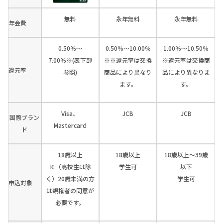
無料
永年無料
永年無料
年会費
0.50％～
0.50％～10.00％
1.00％～10.50％
7.00％※(表下部
※※還元率は交換
※還元率は交換商
還元率
参照)
商品により異なり
品により異なりま
ます。
す。
Visa、
JCB
JCB
国際ブラン
Mastercard
ド
18歳以上
18歳以上
18歳以上～39歳
※（高校生は除
学生可
以下
く）20歳未満の方
学生可
申込対象
は親権者の同意が
必要です。