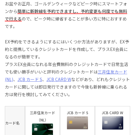
お盆やお正月、ゴールデンウィークなどピーク時にスマートフォ
ンから
簡単に新幹線を予約できますし、予約変更も何度でも無料
で行える
ので、ピーク時に帰省することが多い方に特におすすめ
です。
EX予約をできるようにするにはいくつか方法がありますが、EX予
約と提携しているクレジットカードを作成して、プラスEX会員に
なるのが簡単です。
プラスEX会員になれる年会費無料のクレジットカードで日常生活
でも使い勝手がいいと評判のクレジットカードは
三井住友カード
(NL)
、
JCB カード S
、
JCB CARD W
などがあり、どれもクレジット
カードに関しては即日発行できますので今後も新幹線に乗られる
方は発行を検討してみてください。
三井住友カード
JCB カード S
JCB CARD W
（NL）
カード名