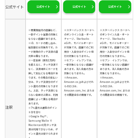
公式サイト
公式サイト
公式サイト
公式サイト
※商業施設内の店舗など、
※スターバックス カードへ
※スターバックス カードへ
一部ポイント加算の対象と
のオンライン入金・オート
のオンライン入金・オート
ならない店舗があります。
チャージ、Starbucks
チャージ、Starbucks
※iD、カードの差し込み、
eGift 、モバイルオーダー
eGift 、モバイルオーダー
磁気取引は対象外です。カ
が対象です。店舗でのご利
が対象です。店舗でのご利
ード現物のタッチ決済の還
用分・入金分はポイント倍
用分・入金分はポイント倍
元率は異なります。
付の対象となりません。
付の対象となりません。
※一定金額（原則1万円）
※セブン‐イレブンでは、
※セブン‐イレブンでは、
を超えると、タッチ決済で
一部対象とならない店舗が
一部対象とならない店舗が
なく、決済端末にカードを
あります。法人会員の方は
あります。法人会員の方は
挿して支払になる場合があ
対象となりません。
対象となりません。
ります。その場合の支払い
※Amazon、
※Amazon、
分は、タッチ決済分のポイ
Amazon.co.jpおよびそれ
Amazon.co.jpおよびそれ
ント還元の対象となりませ
らのロゴは、
らのロゴは、
ん。上記、タッチ決済とな
Amazon.com, Inc.または
Amazon.com, Inc.または
らない金額の上限は、利用
その関連会社の商標です。
その関連会社の商標です。
店舗によって異なる場合が
あります。
注釈
※7％還元は通常のポイン
ト分を含む
※Google Pay™ 、
Samsung Walle で
Mastercard(R)タッチ決
済は利用できないため、ポ
イント還元は受けられませ
ん。