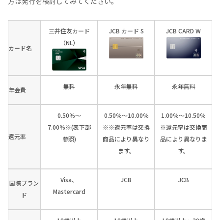
方は発行を検討してみてください。
三井住友カード
JCB カード S
JCB CARD W
（NL）
カード名
無料
永年無料
永年無料
年会費
0.50％～
0.50％～10.00％
1.00％～10.50％
7.00％※(表下部
※※還元率は交換
※還元率は交換商
還元率
参照)
商品により異なり
品により異なりま
ます。
す。
Visa、
JCB
JCB
国際ブラン
Mastercard
ド