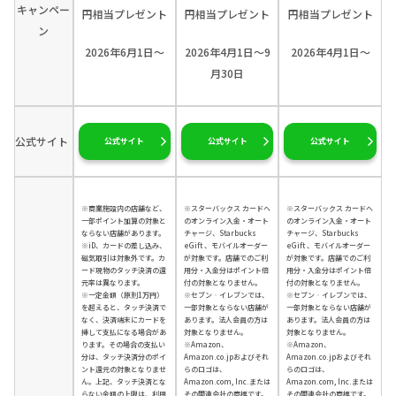
キャンペー
円相当プレゼント
円相当プレゼント
円相当プレゼント
ン
2026年6月1日～
2026年4月1日～9
2026年4月1日～
月30日
公式サイト
公式サイト
公式サイト
公式サイト
※商業施設内の店舗など、
※スターバックス カードへ
※スターバックス カードへ
一部ポイント加算の対象と
のオンライン入金・オート
のオンライン入金・オート
ならない店舗があります。
チャージ、Starbucks
チャージ、Starbucks
※iD、カードの差し込み、
eGift 、モバイルオーダー
eGift 、モバイルオーダー
磁気取引は対象外です。カ
が対象です。店舗でのご利
が対象です。店舗でのご利
ード現物のタッチ決済の還
用分・入金分はポイント倍
用分・入金分はポイント倍
元率は異なります。
付の対象となりません。
付の対象となりません。
※一定金額（原則1万円）
※セブン‐イレブンでは、
※セブン‐イレブンでは、
を超えると、タッチ決済で
一部対象とならない店舗が
一部対象とならない店舗が
なく、決済端末にカードを
あります。法人会員の方は
あります。法人会員の方は
挿して支払になる場合があ
対象となりません。
対象となりません。
ります。その場合の支払い
※Amazon、
※Amazon、
分は、タッチ決済分のポイ
Amazon.co.jpおよびそれ
Amazon.co.jpおよびそれ
ント還元の対象となりませ
らのロゴは、
らのロゴは、
ん。上記、タッチ決済とな
Amazon.com, Inc.または
Amazon.com, Inc.または
らない金額の上限は、利用
その関連会社の商標です。
その関連会社の商標です。