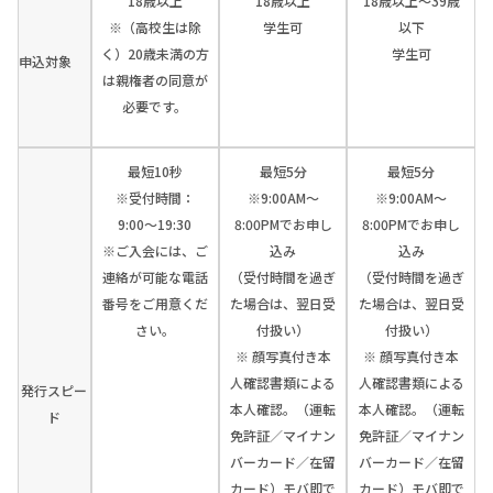
18歳以上
18歳以上
18歳以上～39歳
※（高校生は除
学生可
以下
く）20歳未満の方
学生可
申込対象
は親権者の同意が
必要です。
最短10秒
最短5分
最短5分
※受付時間：
※9:00AM～
※9:00AM～
9:00〜19:30
8:00PMでお申し
8:00PMでお申し
※ご入会には、ご
込み
込み
連絡が可能な電話
（受付時間を過ぎ
（受付時間を過ぎ
番号をご用意くだ
た場合は、翌日受
た場合は、翌日受
さい。
付扱い）
付扱い）
※ 顔写真付き本
※ 顔写真付き本
人確認書類による
人確認書類による
発行スピー
本人確認。（運転
本人確認。（運転
ド
免許証／マイナン
免許証／マイナン
バーカード／在留
バーカード／在留
カード）モバ即で
カード）モバ即で