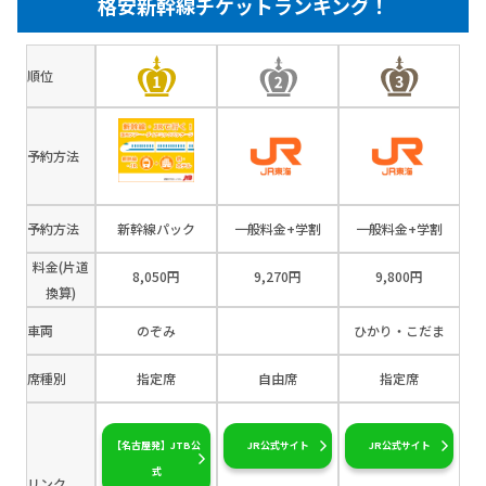
格安新幹線チケットランキング！
順位
予約方法
予約方法
新幹線パック
一般料金+学割
一般料金+学割
料金(片道
8,050円
9,270円
9,800円
換算)
車両
のぞみ
ひかり・こだま
席種別
指定席
自由席
指定席
【名古屋発】JTB公
JR公式サイト
JR公式サイト
式
リンク