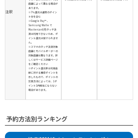
店舗によって異なる場合が
あります。
注釈
※7％還元は通常のポイン
ト分を含む
※Google Pay™ 、
Samsung Walle で
Mastercard(R)タッチ決
済は利用できないため、ポ
イント還元は受けられませ
ん。
※スマホのタッチ決済対象
店舗とモバイルオーダーの
対象店舗は異なります。詳
しくはサービス詳細ページ
をご確認ください
※ポイント還元率は利用金
額に対する獲得ポイントを
示したもので、ポイントの
交換方法によっては、1ポ
イント1円相当にならない
場合があります。
予約方法別ランキング