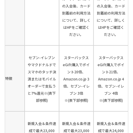
の入会後、カード
の入会後、カード
到着前の利用方法
到着前の利用方法
について、詳しく
について、詳しく
はHPをご確認く
はHPをご確認く
ださい。
ださい。
セブン-イレブン
スターバックス
スターバックス
やマクドナルドで
eGift購入でポイ
eGift購入でポイ
スマホのタッチ決
ント20倍、
ント21倍、
特徴
済またはモバイル
Amazon.co.jp 3
Amazon.co.jp 4
オーダーで支払う
倍、セブン-イレ
倍、セブン-イレ
と7%還元※(表下
ブン 3倍
ブン 4倍
部参照)
※(表下部参照)
※(表下部参照)
新規入会＆条件達
新規入会＆条件達
新規入会＆条件達
成で最大23,000
成で最大23,000
成で最大24,000