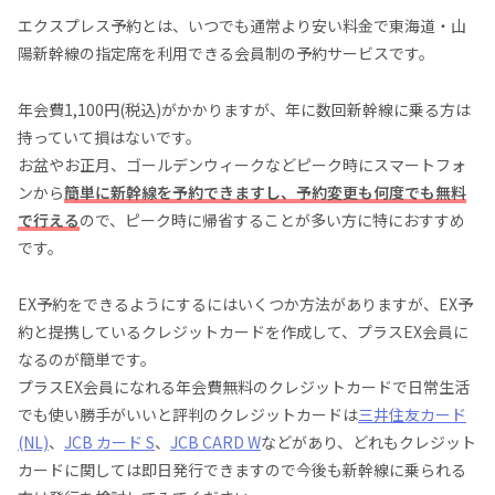
エクスプレス予約とは、いつでも通常より安い料金で東海道・山
陽新幹線の指定席を利用できる会員制の予約サービスです。
年会費1,100円(税込)がかかりますが、年に数回新幹線に乗る方は
持っていて損はないです。
お盆やお正月、ゴールデンウィークなどピーク時にスマートフォ
ンから
簡単に新幹線を予約できますし、予約変更も何度でも無料
で行える
ので、ピーク時に帰省することが多い方に特におすすめ
です。
EX予約をできるようにするにはいくつか方法がありますが、EX予
約と提携しているクレジットカードを作成して、プラスEX会員に
なるのが簡単です。
プラスEX会員になれる年会費無料のクレジットカードで日常生活
でも使い勝手がいいと評判のクレジットカードは
三井住友カード
(NL)
、
JCB カード S
、
JCB CARD W
などがあり、どれもクレジット
カードに関しては即日発行できますので今後も新幹線に乗られる