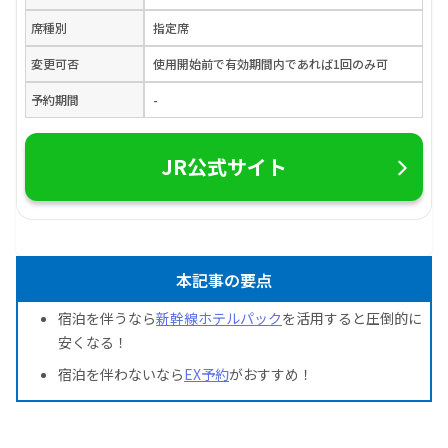
席種別
指定席
変更可否
使用開始前で有効期間内であれば1回のみ可
予約期間
-
JR公式サイト
本記事の要点
宿泊を伴うなら
新幹線ホテルパック
を活用すると圧倒的に
安くなる！
宿泊を伴わないなら
EX予約
がおすすめ！