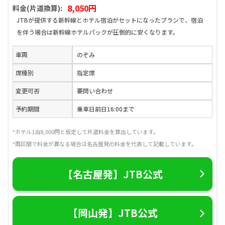
8,050円
料金(片道換算):
JTBが提供する新幹線とホテル宿泊がセットになったプランで、宿泊
を伴う場合は新幹線ホテルパックが圧倒的に安くなります。
車両
のぞみ
席種別
指定席
変更可否
要問い合わせ
予約期間
乗車日前日16:00まで
*ホテル1泊8,000円と仮定して片道料金を算出しています。
*両区間で料金が異なる場合は名古屋発の料金を代表して記載しています。
【名古屋発】JTB公式
【岡山発】JTB公式