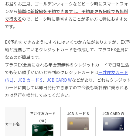
お盆やお正月、ゴールデンウィークなどピーク時にスマートフォ
ンから
簡単に新幹線を予約できますし、予約変更も何度でも無料
で行える
ので、ピーク時に帰省することが多い方に特におすすめ
です。
EX予約をできるようにするにはいくつか方法がありますが、EX予
約と提携しているクレジットカードを作成して、プラスEX会員に
なるのが簡単です。
プラスEX会員になれる年会費無料のクレジットカードで日常生活
でも使い勝手がいいと評判のクレジットカードは
三井住友カード
(NL)
、
JCB カード S
、
JCB CARD W
などがあり、どれもクレジット
カードに関しては即日発行できますので今後も新幹線に乗られる
方は発行を検討してみてください。
三井住友カード
JCB カード S
JCB CARD W
（NL）
カード名