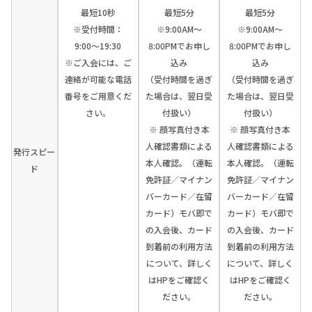
最短10秒
最短5分
最短5分
※受付時間：
※9:00AM～
※9:00AM～
9:00〜19:30
8:00PMでお申し
8:00PMでお申し
※ご入会には、ご
込み
込み
連絡が可能な電話
（受付時間を過ぎ
（受付時間を過ぎ
番号をご用意くだ
た場合は、翌日受
た場合は、翌日受
さい。
付扱い）
付扱い）
※ 顔写真付き本
※ 顔写真付き本
人確認書類による
人確認書類による
発行スピー
本人確認。（運転
本人確認。（運転
ド
免許証／マイナン
免許証／マイナン
バーカード／在留
バーカード／在留
カード）モバ即で
カード）モバ即で
の入会後、カード
の入会後、カード
到着前の利用方法
到着前の利用方法
について、詳しく
について、詳しく
はHPをご確認く
はHPをご確認く
ださい。
ださい。