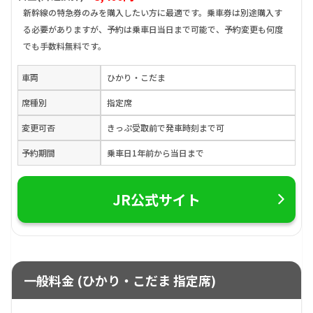
新幹線の特急券のみを購入したい方に最適です。乗車券は別途購入す
る必要がありますが、予約は乗車日当日まで可能で、予約変更も何度
でも手数料無料です。
車両
ひかり・こだま
席種別
指定席
変更可否
きっぷ受取前で発車時刻まで可
予約期間
乗車日1年前から当日まで
JR公式サイト
一般料金 (ひかり・こだま 指定席)