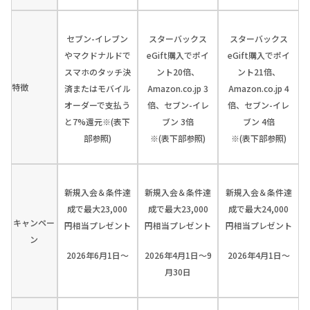
セブン-イレブン
スターバックス
スターバックス
やマクドナルドで
eGift購入でポイ
eGift購入でポイ
スマホのタッチ決
ント20倍、
ント21倍、
特徴
済またはモバイル
Amazon.co.jp 3
Amazon.co.jp 4
オーダーで支払う
倍、セブン-イレ
倍、セブン-イレ
と7%還元※(表下
ブン 3倍
ブン 4倍
部参照)
※(表下部参照)
※(表下部参照)
新規入会＆条件達
新規入会＆条件達
新規入会＆条件達
成で最大23,000
成で最大23,000
成で最大24,000
キャンペー
円相当プレゼント
円相当プレゼント
円相当プレゼント
ン
2026年6月1日～
2026年4月1日～9
2026年4月1日～
月30日