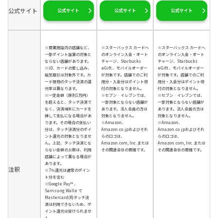
公式サイト
公式サイト
公式サイト
公式サイト
※商業施設内の店舗など、
※スターバックス カードへ
※スターバックス カードへ
一部ポイント加算の対象と
のオンライン入金・オート
のオンライン入金・オート
ならない店舗があります。
チャージ、Starbucks
チャージ、Starbucks
※iD、カードの差し込み、
eGift 、モバイルオーダー
eGift 、モバイルオーダー
磁気取引は対象外です。カ
が対象です。店舗でのご利
が対象です。店舗でのご利
ード現物のタッチ決済の還
用分・入金分はポイント倍
用分・入金分はポイント倍
元率は異なります。
付の対象となりません。
付の対象となりません。
※一定金額（原則1万円）
※セブン‐イレブンでは、
※セブン‐イレブンでは、
を超えると、タッチ決済で
一部対象とならない店舗が
一部対象とならない店舗が
なく、決済端末にカードを
あります。法人会員の方は
あります。法人会員の方は
挿して支払になる場合があ
対象となりません。
対象となりません。
ります。その場合の支払い
※Amazon、
※Amazon、
分は、タッチ決済分のポイ
Amazon.co.jpおよびそれ
Amazon.co.jpおよびそれ
ント還元の対象となりませ
らのロゴは、
らのロゴは、
ん。上記、タッチ決済とな
Amazon.com, Inc.または
Amazon.com, Inc.または
らない金額の上限は、利用
その関連会社の商標です。
その関連会社の商標です。
店舗によって異なる場合が
あります。
注釈
※7％還元は通常のポイン
ト分を含む
※Google Pay™ 、
Samsung Walle で
Mastercard(R)タッチ決
済は利用できないため、ポ
イント還元は受けられませ
ん。