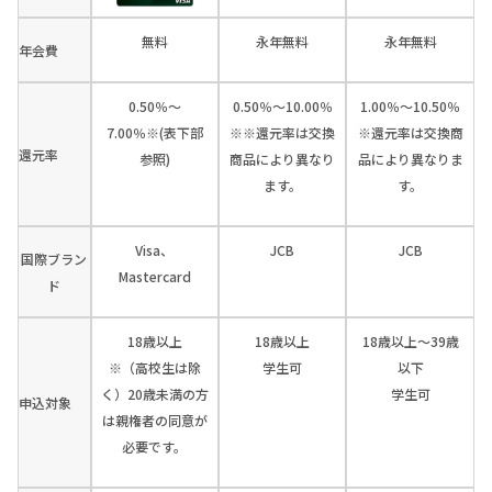
無料
永年無料
永年無料
年会費
0.50％～
0.50％～10.00％
1.00％～10.50％
7.00％※(表下部
※※還元率は交換
※還元率は交換商
還元率
参照)
商品により異なり
品により異なりま
ます。
す。
Visa、
JCB
JCB
国際ブラン
Mastercard
ド
18歳以上
18歳以上
18歳以上～39歳
※（高校生は除
学生可
以下
く）20歳未満の方
学生可
申込対象
は親権者の同意が
必要です。