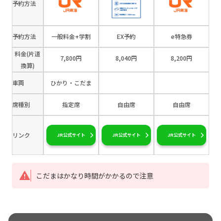
予約方法
予約方法
一般料金+学割
EX予約
e特急券
料金(片道
7,800円
8,040円
8,200円
換算)
車両
ひかり・こだま
席種別
指定席
自由席
自由席
リンク
JR公式サイト
JR公式サイト
JR公式サイト
こだまはかなり時間がかかるので注意