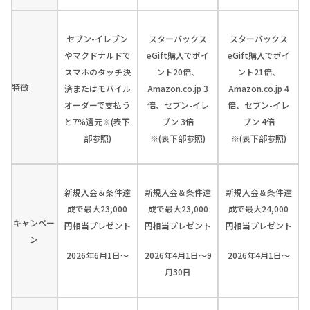
セブン-イレブン
スターバックス
スターバックス
やマクドナルドで
eGift購入でポイ
eGift購入でポイ
スマホのタッチ決
ント20倍、
ント21倍、
特徴
済またはモバイル
Amazon.co.jp 3
Amazon.co.jp 4
オーダーで支払う
倍、セブン-イレ
倍、セブン-イレ
と7%還元※(表下
ブン 3倍
ブン 4倍
部参照)
※(表下部参照)
※(表下部参照)
新規入会＆条件達
新規入会＆条件達
新規入会＆条件達
成で最大23,000
成で最大23,000
成で最大24,000
キャンペー
円相当プレゼント
円相当プレゼント
円相当プレゼント
ン
2026年6月1日～
2026年4月1日～9
2026年4月1日～
月30日