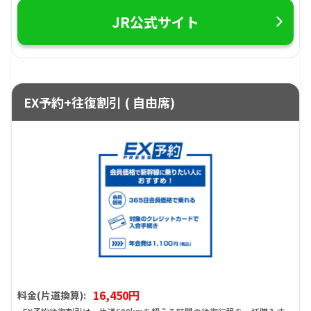
JR公式サイト
EX予約+往復割引 ( 自由席)
16,450円
料金(片道換算):