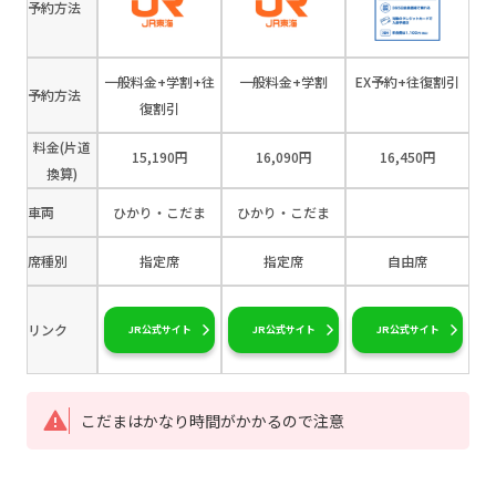
予約方法
一般料金+学割+往
一般料金+学割
EX予約+往復割引
予約方法
復割引
料金(片道
15,190円
16,090円
16,450円
換算)
車両
ひかり・こだま
ひかり・こだま
席種別
指定席
指定席
自由席
リンク
JR公式サイト
JR公式サイト
JR公式サイト
こだまはかなり時間がかかるので注意