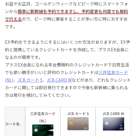
お盆やお正月、ゴールデンウィークなどピーク時にスマートフォ
ンから
簡単に新幹線を予約できますし、予約変更も何度でも無料
で行える
ので、ピーク時に帰省することが多い方に特におすすめ
です。
EX予約をできるようにするにはいくつか方法がありますが、EX予
約と提携しているクレジットカードを作成して、プラスEX会員に
なるのが簡単です。
プラスEX会員になれる年会費無料のクレジットカードで日常生活
でも使い勝手がいいと評判のクレジットカードは
三井住友カード
(NL)
、
JCB カード S
、
JCB CARD W
などがあり、どれもクレジット
カードに関しては即日発行できますので今後も新幹線に乗られる
方は発行を検討してみてください。
三井住友カード
JCB カード S
JCB CARD W
（NL）
カード名