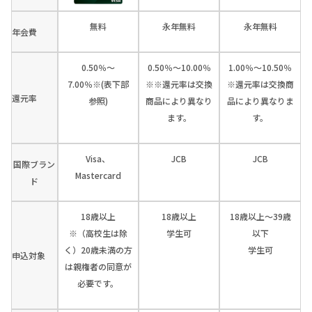
無料
永年無料
永年無料
年会費
0.50％～
0.50％～10.00％
1.00％～10.50％
7.00％※(表下部
※※還元率は交換
※還元率は交換商
還元率
参照)
商品により異なり
品により異なりま
ます。
す。
Visa、
JCB
JCB
国際ブラン
Mastercard
ド
18歳以上
18歳以上
18歳以上～39歳
※（高校生は除
学生可
以下
く）20歳未満の方
学生可
申込対象
は親権者の同意が
必要です。