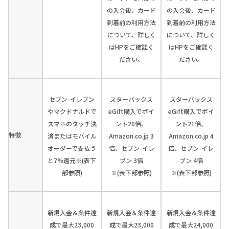
の入会後、カード
の入会後、カード
到着前の利用方法
到着前の利用方法
について、詳しく
について、詳しく
はHPをご確認く
はHPをご確認く
ださい。
ださい。
セブン-イレブン
スターバックス
スターバックス
やマクドナルドで
eGift購入でポイ
eGift購入でポイ
スマホのタッチ決
ント20倍、
ント21倍、
特徴
済またはモバイル
Amazon.co.jp 3
Amazon.co.jp 4
オーダーで支払う
倍、セブン-イレ
倍、セブン-イレ
と7%還元※(表下
ブン 3倍
ブン 4倍
部参照)
※(表下部参照)
※(表下部参照)
新規入会＆条件達
新規入会＆条件達
新規入会＆条件達
成で最大23,000
成で最大23,000
成で最大24,000