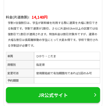
14,140円
料金(片道換算):
学割+往復割引は、学生が新幹線を利用する際に運賃を大幅に割引でき
る制度です。学割で運賃が2割引、さらに片道601km以上の区間では往
復割引で1割引が適用されます。特急料金は割引対象外ですが、運賃の
大幅な割引は長距離移動の学生にとって大変お得です。学校で発行され
る学割証が必要です。
車両
ひかり・こだま
席種別
指定席
変更可否
使用開始前で有効期間内であれば1回のみ可
予約期間
JR公式サイト