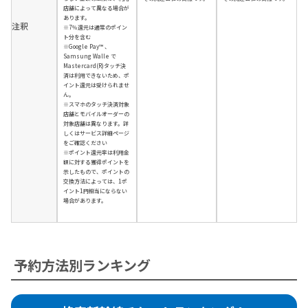
店舗によって異なる場合が
あります。
注釈
※7％還元は通常のポイン
ト分を含む
※Google Pay™ 、
Samsung Walle で
Mastercard(R)タッチ決
済は利用できないため、ポ
イント還元は受けられませ
ん。
※スマホのタッチ決済対象
店舗とモバイルオーダーの
対象店舗は異なります。詳
しくはサービス詳細ページ
をご確認ください
※ポイント還元率は利用金
額に対する獲得ポイントを
示したもので、ポイントの
交換方法によっては、1ポ
イント1円相当にならない
場合があります。
予約方法別ランキング