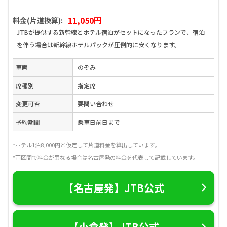
11,050円
料金(片道換算):
JTBが提供する新幹線とホテル宿泊がセットになったプランで、宿泊
を伴う場合は新幹線ホテルパックが圧倒的に安くなります。
車両
のぞみ
席種別
指定席
変更可否
要問い合わせ
予約期間
乗車日前日まで
*ホテル1泊8,000円と仮定して片道料金を算出しています。
*両区間で料金が異なる場合は名古屋発の料金を代表して記載しています。
【名古屋発】JTB公式
【小倉発】JTB公式