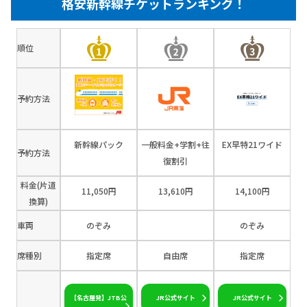
格安新幹線チケットランキング！
順位
予約方法
新幹線パック
一般料金+学割+往
EX早特21ワイド
予約方法
復割引
料金(片道
11,050円
13,610円
14,100円
換算)
車両
のぞみ
のぞみ
席種別
指定席
自由席
指定席
【名古屋発】JTB公
JR公式サイト
JR公式サイト