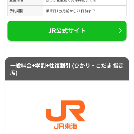
予約期間
乗車日1ヵ月前から21日前まで
JR公式サイト
一般料金+学割+往復割引 (ひかり・こだま 指定
席)