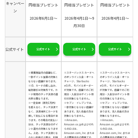
キャンペー
円相当プレゼント
円相当プレゼント
円相当プレゼント
ン
2026年6月1日～
2026年4月1日～9
2026年4月1日～
月30日
公式サイト
公式サイト
公式サイト
公式サイト
※商業施設内の店舗など、
※スターバックス カードへ
※スターバックス カードへ
一部ポイント加算の対象と
のオンライン入金・オート
のオンライン入金・オート
ならない店舗があります。
チャージ、Starbucks
チャージ、Starbucks
※iD、カードの差し込み、
eGift 、モバイルオーダー
eGift 、モバイルオーダー
磁気取引は対象外です。カ
が対象です。店舗でのご利
が対象です。店舗でのご利
ード現物のタッチ決済の還
用分・入金分はポイント倍
用分・入金分はポイント倍
元率は異なります。
付の対象となりません。
付の対象となりません。
※一定金額（原則1万円）
※セブン‐イレブンでは、
※セブン‐イレブンでは、
を超えると、タッチ決済で
一部対象とならない店舗が
一部対象とならない店舗が
なく、決済端末にカードを
あります。法人会員の方は
あります。法人会員の方は
挿して支払になる場合があ
対象となりません。
対象となりません。
ります。その場合の支払い
※Amazon、
※Amazon、
分は、タッチ決済分のポイ
Amazon.co.jpおよびそれ
Amazon.co.jpおよびそれ
ント還元の対象となりませ
らのロゴは、
らのロゴは、
ん。上記、タッチ決済とな
Amazon.com, Inc.または
Amazon.com, Inc.または
らない金額の上限は、利用
その関連会社の商標です。
その関連会社の商標です。