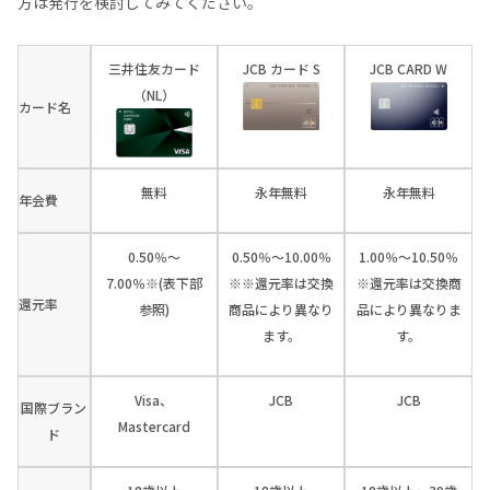
方は発行を検討してみてください。
三井住友カード
JCB カード S
JCB CARD W
（NL）
カード名
無料
永年無料
永年無料
年会費
0.50％～
0.50％～10.00％
1.00％～10.50％
7.00％※(表下部
※※還元率は交換
※還元率は交換商
還元率
参照)
商品により異なり
品により異なりま
ます。
す。
Visa、
JCB
JCB
国際ブラン
Mastercard
ド