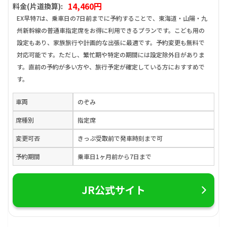
14,460円
料金(片道換算):
EX早特7は、乗車日の7日前までに予約することで、東海道・山陽・九
州新幹線の普通車指定席をお得に利用できるプランです。こども用の
設定もあり、家族旅行や計画的な出張に最適です。予約変更も無料で
対応可能です。ただし、繁忙期や特定の期間には設定除外日がありま
す。直前の予約が多い方や、旅行予定が確定している方におすすめで
す。
車両
のぞみ
席種別
指定席
変更可否
きっぷ受取前で発車時刻まで可
予約期間
乗車日1ヶ月前から7日まで
JR公式サイト