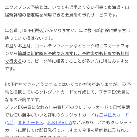
エクスプレス予約とは、いつでも通常より安い料金で東海道・山
陽新幹線の指定席を利用できる会員制の予約サービスです。
年会費1,100円(税込)がかかりますが、年に数回新幹線に乗る方は
持っていて損はないです。
お盆やお正月、ゴールデンウィークなどピーク時にスマートフォ
ンから
簡単に新幹線を予約できますし、予約変更も何度でも無料
で行える
ので、ピーク時に帰省することが多い方に特におすすめ
です。
EX予約をできるようにするにはいくつか方法がありますが、EX予
約と提携しているクレジットカードを作成して、プラスEX会員に
なるのが簡単です。
プラスEX会員になれる年会費無料のクレジットカードで日常生活
でも使い勝手がいいと評判のクレジットカードは
三井住友カード
(NL)
、
JCB カード S
、
JCB CARD W
などがあり、どれもクレジット
カードに関しては即日発行できますので今後も新幹線に乗られる