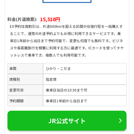
15,510円
料金(片道換算):
EX予約往復割引は、片道600kmを超える区間の往復行程を一括購入す
ることで、通常の片道予約よりもお得に利用できるサービスです。乗
車日1年前から当日まで予約可能で、変更も何度でも無料です。ビジネ
スや長距離旅行を頻繁に利用する方に最適です。ICカードを使ってチケ
ットレスで乗車でき、複数人でも利用可能です。
車両
ひかり・こだま
席種別
指定席
変更可否
乗車日当日の23:30まで可
予約期間
乗車日1年前から当日まで
JR公式サイト