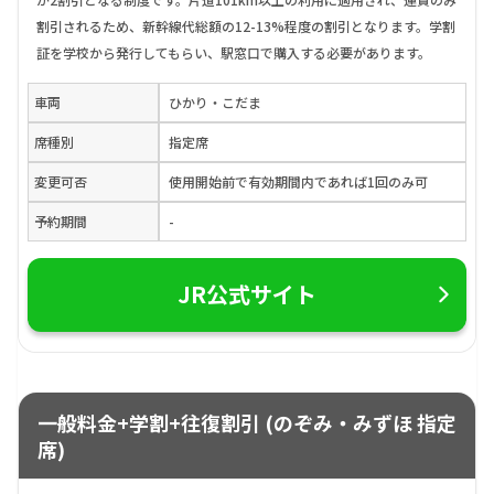
割引されるため、新幹線代総額の12-13%程度の割引となります。学割
証を学校から発行してもらい、駅窓口で購入する必要があります。
車両
ひかり・こだま
席種別
指定席
変更可否
使用開始前で有効期間内であれば1回のみ可
予約期間
-
JR公式サイト
一般料金+学割+往復割引 (のぞみ・みずほ 指定
席)