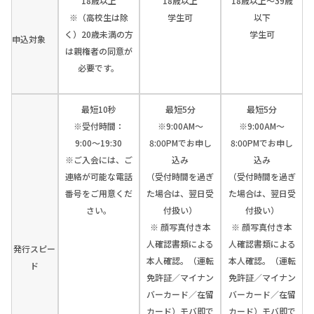
18歳以上
18歳以上
18歳以上～39歳
※（高校生は除
学生可
以下
く）20歳未満の方
学生可
申込対象
は親権者の同意が
必要です。
最短10秒
最短5分
最短5分
※受付時間：
※9:00AM～
※9:00AM～
9:00〜19:30
8:00PMでお申し
8:00PMでお申し
※ご入会には、ご
込み
込み
連絡が可能な電話
（受付時間を過ぎ
（受付時間を過ぎ
番号をご用意くだ
た場合は、翌日受
た場合は、翌日受
さい。
付扱い）
付扱い）
※ 顔写真付き本
※ 顔写真付き本
人確認書類による
人確認書類による
発行スピー
本人確認。（運転
本人確認。（運転
ド
免許証／マイナン
免許証／マイナン
バーカード／在留
バーカード／在留
カード）モバ即で
カード）モバ即で