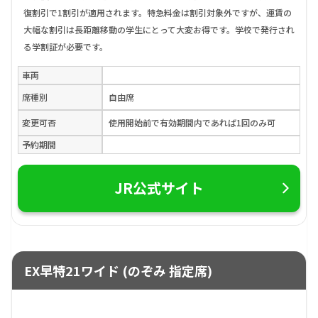
復割引で1割引が適用されます。特急料金は割引対象外ですが、運賃の
大幅な割引は長距離移動の学生にとって大変お得です。学校で発行され
る学割証が必要です。
車両
席種別
自由席
変更可否
使用開始前で有効期間内であれば1回のみ可
予約期間
JR公式サイト
EX早特21ワイド (のぞみ 指定席)