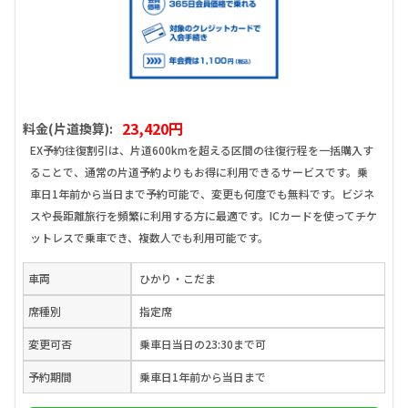
23,420円
料金(片道換算):
EX予約往復割引は、片道600kmを超える区間の往復行程を一括購入す
ることで、通常の片道予約よりもお得に利用できるサービスです。乗
車日1年前から当日まで予約可能で、変更も何度でも無料です。ビジネ
スや長距離旅行を頻繁に利用する方に最適です。ICカードを使ってチケ
ットレスで乗車でき、複数人でも利用可能です。
車両
ひかり・こだま
席種別
指定席
変更可否
乗車日当日の23:30まで可
予約期間
乗車日1年前から当日まで