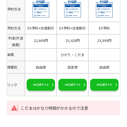
予約方法
予約方法
EX予約+往復割引
EX予約+往復割引
EX予約
料金(片道
22,600円
23,420円
23,990円
換算)
車両
ひかり・こだま
席種別
自由席
指定席
自由席
リンク
JR公式サイト
JR公式サイト
JR公式サイト
こだまはかなり時間がかかるので注意