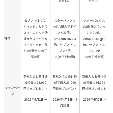
ださい。
ださい。
セブン-イレブン
スターバックス
スターバックス
やマクドナルドで
eGift購入でポイ
eGift購入でポイ
スマホのタッチ決
ント20倍、
ント21倍、
特徴
済またはモバイル
Amazon.co.jp 3
Amazon.co.jp 4
オーダーで支払う
倍、セブン-イレ
倍、セブン-イレ
と7%還元※(表下
ブン 3倍
ブン 4倍
部参照)
※(表下部参照)
※(表下部参照)
新規入会＆条件達
新規入会＆条件達
新規入会＆条件達
成で最大23,000
成で最大23,000
成で最大24,000
キャンペー
円相当プレゼント
円相当プレゼント
円相当プレゼント
ン
2026年6月1日～
2026年4月1日～9
2026年4月1日～
月30日