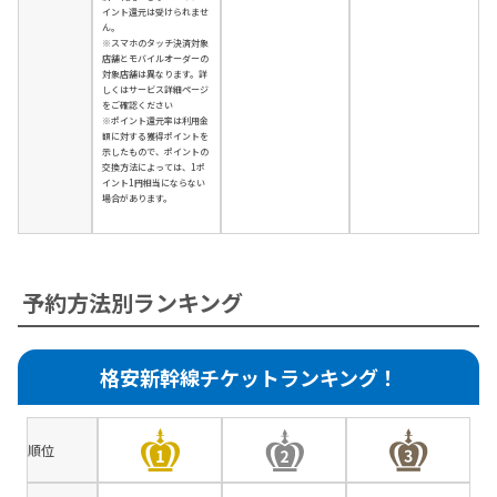
イント還元は受けられませ
ん。
※スマホのタッチ決済対象
店舗とモバイルオーダーの
対象店舗は異なります。詳
しくはサービス詳細ページ
をご確認ください
※ポイント還元率は利用金
額に対する獲得ポイントを
示したもので、ポイントの
交換方法によっては、1ポ
イント1円相当にならない
場合があります。
予約方法別ランキング
格安新幹線チケットランキング！
順位