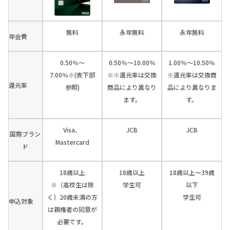
無料
永年無料
永年無料
年会費
0.50％～
0.50％～10.00％
1.00％～10.50％
7.00％※(表下部
※※還元率は交換
※還元率は交換商
還元率
参照)
商品により異なり
品により異なりま
ます。
す。
Visa、
JCB
JCB
国際ブラン
Mastercard
ド
18歳以上
18歳以上
18歳以上～39歳
※（高校生は除
学生可
以下
く）20歳未満の方
学生可
申込対象
は親権者の同意が
必要です。