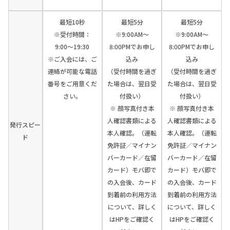
最短10秒
最短5分
最短5分
※受付時間：
※9:00AM～
※9:00AM～
9:00〜19:30
8:00PMでお申し
8:00PMでお申し
※ご入会には、ご
込み
込み
連絡が可能な電話
（受付時間を過ぎ
（受付時間を過ぎ
番号をご用意くだ
た場合は、翌日受
た場合は、翌日受
さい。
付扱い）
付扱い）
※ 顔写真付き本
※ 顔写真付き本
人確認書類による
人確認書類による
発行スピー
本人確認。（運転
本人確認。（運転
ド
免許証／マイナン
免許証／マイナン
バーカード／在留
バーカード／在留
カード）モバ即で
カード）モバ即で
の入会後、カード
の入会後、カード
到着前の利用方法
到着前の利用方法
について、詳しく
について、詳しく
はHPをご確認く
はHPをご確認く