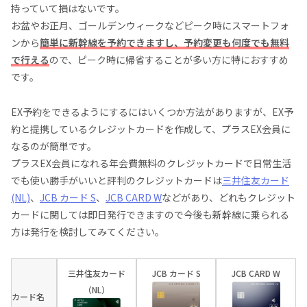
持っていて損はないです。
お盆やお正月、ゴールデンウィークなどピーク時にスマートフォ
ンから
簡単に新幹線を予約できますし、予約変更も何度でも無料
で行える
ので、ピーク時に帰省することが多い方に特におすすめ
です。
EX予約をできるようにするにはいくつか方法がありますが、EX予
約と提携しているクレジットカードを作成して、プラスEX会員に
なるのが簡単です。
プラスEX会員になれる年会費無料のクレジットカードで日常生活
でも使い勝手がいいと評判のクレジットカードは
三井住友カード
(NL)
、
JCB カード S
、
JCB CARD W
などがあり、どれもクレジット
カードに関しては即日発行できますので今後も新幹線に乗られる
方は発行を検討してみてください。
三井住友カード
JCB カード S
JCB CARD W
（NL）
カード名