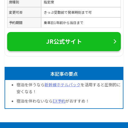
席種別
指定席
変更可否
きっぷ受取前で発車時刻まで可
予約期間
乗車日1年前から当日まで
JR公式サイト
本記事の要点
宿泊を伴うなら
新幹線ホテルパック
を活用すると圧倒的に
安くなる！
宿泊を伴わないなら
EX予約
がおすすめ！