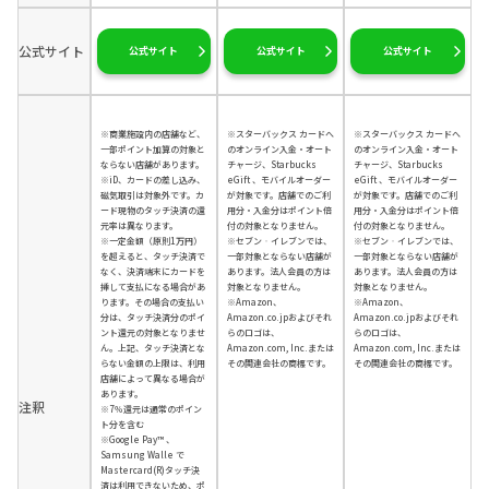
公式サイト
公式サイト
公式サイト
公式サイト
※商業施設内の店舗など、
※スターバックス カードへ
※スターバックス カードへ
一部ポイント加算の対象と
のオンライン入金・オート
のオンライン入金・オート
ならない店舗があります。
チャージ、Starbucks
チャージ、Starbucks
※iD、カードの差し込み、
eGift 、モバイルオーダー
eGift 、モバイルオーダー
磁気取引は対象外です。カ
が対象です。店舗でのご利
が対象です。店舗でのご利
ード現物のタッチ決済の還
用分・入金分はポイント倍
用分・入金分はポイント倍
元率は異なります。
付の対象となりません。
付の対象となりません。
※一定金額（原則1万円）
※セブン‐イレブンでは、
※セブン‐イレブンでは、
を超えると、タッチ決済で
一部対象とならない店舗が
一部対象とならない店舗が
なく、決済端末にカードを
あります。法人会員の方は
あります。法人会員の方は
挿して支払になる場合があ
対象となりません。
対象となりません。
ります。その場合の支払い
※Amazon、
※Amazon、
分は、タッチ決済分のポイ
Amazon.co.jpおよびそれ
Amazon.co.jpおよびそれ
ント還元の対象となりませ
らのロゴは、
らのロゴは、
ん。上記、タッチ決済とな
Amazon.com, Inc.または
Amazon.com, Inc.または
らない金額の上限は、利用
その関連会社の商標です。
その関連会社の商標です。
店舗によって異なる場合が
あります。
注釈
※7％還元は通常のポイン
ト分を含む
※Google Pay™ 、
Samsung Walle で
Mastercard(R)タッチ決
済は利用できないため、ポ