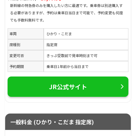
新幹線の特急券のみを購入したい方に最適です。乗車券は別途購入す
る必要がありますが、予約は乗車日当日まで可能で、予約変更も何度
でも手数料無料です。
車両
ひかり・こだま
席種別
指定席
変更可否
きっぷ受取前で発車時刻まで可
予約期間
乗車日1年前から当日まで
JR公式サイト
一般料金 (ひかり・こだま 指定席)