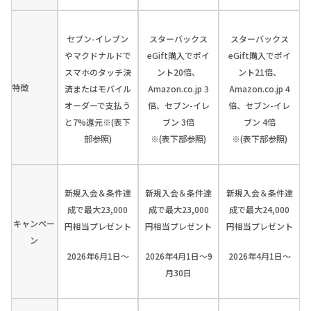
セブン-イレブン
スターバックス
スターバックス
やマクドナルドで
eGift購入でポイ
eGift購入でポイ
スマホのタッチ決
ント20倍、
ント21倍、
特徴
済またはモバイル
Amazon.co.jp 3
Amazon.co.jp 4
オーダーで支払う
倍、セブン-イレ
倍、セブン-イレ
と7%還元※(表下
ブン 3倍
ブン 4倍
部参照)
※(表下部参照)
※(表下部参照)
新規入会＆条件達
新規入会＆条件達
新規入会＆条件達
成で最大23,000
成で最大23,000
成で最大24,000
キャンペー
円相当プレゼント
円相当プレゼント
円相当プレゼント
ン
2026年6月1日～
2026年4月1日～9
2026年4月1日～
月30日