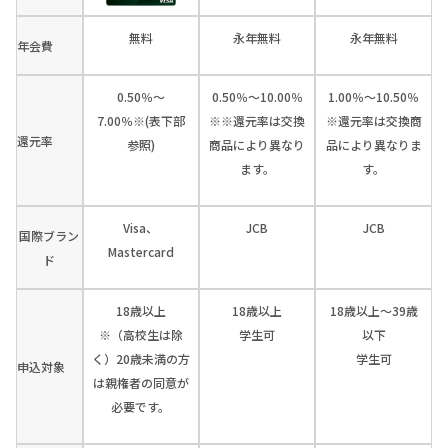
無料
永年無料
永年無料
年会費
0.50％～
0.50％～10.00％
1.00％～10.50％
7.00％※(表下部
※※還元率は交換
※還元率は交換商
還元率
参照)
商品により異なり
品により異なりま
ます。
す。
Visa、
JCB
JCB
国際ブラン
Mastercard
ド
18歳以上
18歳以上
18歳以上～39歳
※（高校生は除
学生可
以下
く）20歳未満の方
学生可
申込対象
は親権者の同意が
必要です。