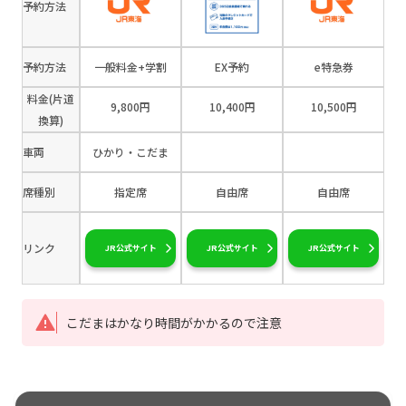
予約方法
予約方法
一般料金+学割
EX予約
e特急券
料金(片道
9,800円
10,400円
10,500円
換算)
車両
ひかり・こだま
席種別
指定席
自由席
自由席
リンク
JR公式サイト
JR公式サイト
JR公式サイト
こだまはかなり時間がかかるので注意