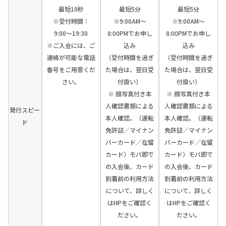
最短10秒
最短5分
最短5分
※受付時間：
※9:00AM～
※9:00AM～
9:00〜19:30
8:00PMでお申し
8:00PMでお申し
※ご入会には、ご
込み
込み
連絡が可能な電話
（受付時間を過ぎ
（受付時間を過ぎ
番号をご用意くだ
た場合は、翌日受
た場合は、翌日受
さい。
付扱い）
付扱い）
※ 顔写真付き本
※ 顔写真付き本
人確認書類による
人確認書類による
発行スピー
本人確認。（運転
本人確認。（運転
ド
免許証／マイナン
免許証／マイナン
バーカード／在留
バーカード／在留
カード）モバ即で
カード）モバ即で
の入会後、カード
の入会後、カード
到着前の利用方法
到着前の利用方法
について、詳しく
について、詳しく
はHPをご確認く
はHPをご確認く
ださい。
ださい。