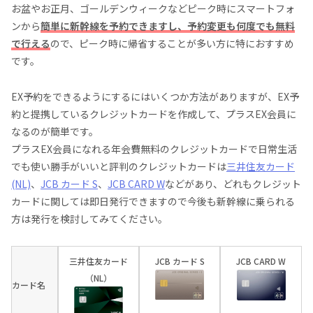
お盆やお正月、ゴールデンウィークなどピーク時にスマートフォ
ンから
簡単に新幹線を予約できますし、予約変更も何度でも無料
で行える
ので、ピーク時に帰省することが多い方に特におすすめ
です。
EX予約をできるようにするにはいくつか方法がありますが、EX予
約と提携しているクレジットカードを作成して、プラスEX会員に
なるのが簡単です。
プラスEX会員になれる年会費無料のクレジットカードで日常生活
でも使い勝手がいいと評判のクレジットカードは
三井住友カード
(NL)
、
JCB カード S
、
JCB CARD W
などがあり、どれもクレジット
カードに関しては即日発行できますので今後も新幹線に乗られる
方は発行を検討してみてください。
三井住友カード
JCB カード S
JCB CARD W
（NL）
カード名