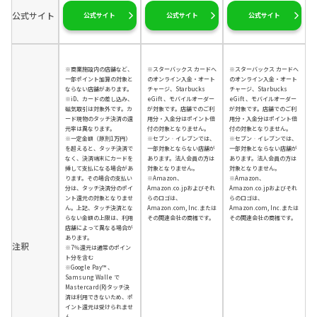
公式サイト
公式サイト
公式サイト
公式サイト
※商業施設内の店舗など、
※スターバックス カードへ
※スターバックス カードへ
一部ポイント加算の対象と
のオンライン入金・オート
のオンライン入金・オート
ならない店舗があります。
チャージ、Starbucks
チャージ、Starbucks
※iD、カードの差し込み、
eGift 、モバイルオーダー
eGift 、モバイルオーダー
磁気取引は対象外です。カ
が対象です。店舗でのご利
が対象です。店舗でのご利
ード現物のタッチ決済の還
用分・入金分はポイント倍
用分・入金分はポイント倍
元率は異なります。
付の対象となりません。
付の対象となりません。
※一定金額（原則1万円）
※セブン‐イレブンでは、
※セブン‐イレブンでは、
を超えると、タッチ決済で
一部対象とならない店舗が
一部対象とならない店舗が
なく、決済端末にカードを
あります。法人会員の方は
あります。法人会員の方は
挿して支払になる場合があ
対象となりません。
対象となりません。
ります。その場合の支払い
※Amazon、
※Amazon、
分は、タッチ決済分のポイ
Amazon.co.jpおよびそれ
Amazon.co.jpおよびそれ
ント還元の対象となりませ
らのロゴは、
らのロゴは、
ん。上記、タッチ決済とな
Amazon.com, Inc.または
Amazon.com, Inc.または
らない金額の上限は、利用
その関連会社の商標です。
その関連会社の商標です。
店舗によって異なる場合が
あります。
注釈
※7％還元は通常のポイン
ト分を含む
※Google Pay™ 、
Samsung Walle で
Mastercard(R)タッチ決
済は利用できないため、ポ
イント還元は受けられませ
ん。