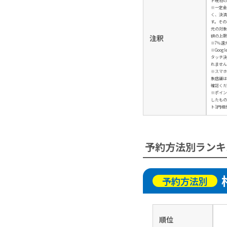
ド現物の
※一定金
く、決済
す。その
元の対象
額の上限
注釈
※7％還
※Googl
タッチ決
れません
※スマホ
象店舗は
確認くだ
※ポイン
したもの
ト1円相
予約方法別ランキ
予約方法別
順位