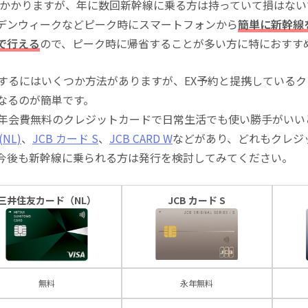
込)がかかりますが、年に数回新幹線に乗る方は持っていて損はな
デンウィークなどピーク時にスマートフォンから
簡単に新幹線
で行える
ので、ピーク時に帰省することが多い方に特におすす
にするにはいくつか方法がありますが、EX予約と提携している
になるのが簡単です。
る年会費無料のクレジットカードで日常生活でも使い勝手がいい
NL)
、
JCB カード S
、
JCB CARD W
などがあり、どれもクレジ
今後も新幹線に乗られる方は発行を検討してみてください。
三井住友カード（NL）
JCB カード S
無料
永年無料