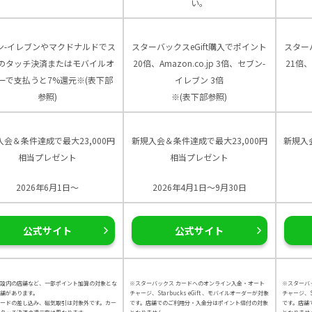
い。
ン-イレブンやマクドナルドでス
スターバックスeGift購入でポイント
スター
のタッチ決済またはモバイルオ
20倍、Amazon.co.jp 3倍、セブン-
21倍、
ーで支払うと7%還元※(表下部
イレブン 3倍
参照)
※(表下部参照)
入会＆条件達成で最大23,000円
新規入会＆条件達成で最大23,000円
新規入
相当プレゼント
相当プレゼント
2026年6月1日～
2026年4月1日～9月30日
公式サイト
公式サイト
設内の店舗など、一部ポイント加算の対象とな
※スターバックス カードへのオンライン入金・オート
※スターバ
舗があります。
チャージ、Starbucks eGift 、モバイルオーダーが対象
チャージ、St
カードの差し込み、磁気取引は対象外です。カー
です。店舗でのご利用分・入金分はポイント倍付の対象
です。店舗