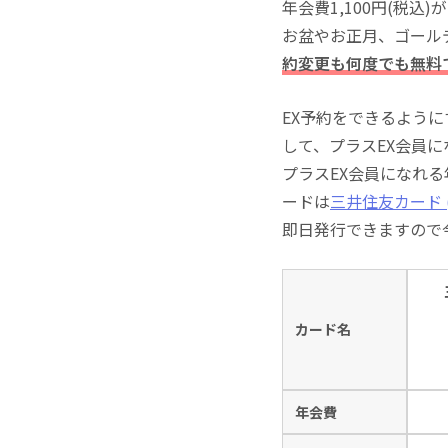
年会費1,100円(税
お盆やお正月、ゴール
約変更も何度でも無料
EX予約をできるよう
して、プラスEX会員
プラスEX会員になれ
ードは
三井住友カード (
即日発行できますので
カード名
年会費