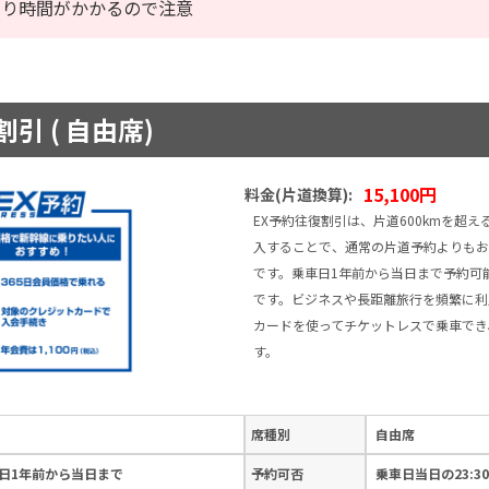
なり時間がかかるので注意
引 ( 自由席)
15,100円
料金(片道換算):
EX予約往復割引は、片道600kmを超
入することで、通常の片道予約よりもお
です。乗車日1年前から当日まで予約可
です。ビジネスや長距離旅行を頻繁に利
カードを使ってチケットレスで乗車でき
す。
席種別
自由席
日1年前から当日まで
予約可否
乗車日当日の23:3