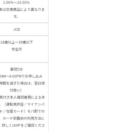
1.00％～10.50％
率は交換商品により異なりま
す。
JCB
18歳以上～39歳以下
学生可
最短5分
00AM～8:00PMでお申し込み
時間を過ぎた場合は、翌日受
付扱い）
写真付き本人確認書類による本
。（運転免許証／マイナンバ
ド／在留カード）モバ即での
、カード到着前の利用方法に
、詳しくはHPをご確認くださ