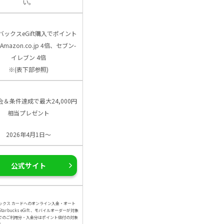
い。
バックスeGift購入でポイント
Amazon.co.jp 4倍、セブン-
イレブン 4倍
※(表下部参照)
会＆条件達成で最大24,000円
相当プレゼント
2026年4月1日～
公式サイト
ックス カードへのオンライン入金・オート
arbucks eGift 、モバイルオーダーが対象
でのご利用分・入金分はポイント倍付の対象