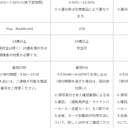
.50％～7.00％※(表下部参照)
0.50％～10.00％
※※還元率は交換商品により異なり
※還元
ます。
Visa、Mastercard
JCB
18歳以上
18歳以上
高校生は除く）20歳未満の方は
学生可
親権者の同意が必要です。
最短10秒
最短5分
※受付時間：9:00〜19:30
※9:00AM～8:00PMでお申し込み
※9:
入会には、ご連絡が可能な電話
（受付時間を過ぎた場合は、翌日受
（受付
番号をご用意ください。
付扱い）
※ 顔写真付き本人確認書類による本
※ 顔
人確認。（運転免許証／マイナンバ
人確認
ーカード／在留カード）モバ即での
ーカー
入会後、カード到着前の利用方法に
入会後
ついて、詳しくはHPをご確認くださ
ついて