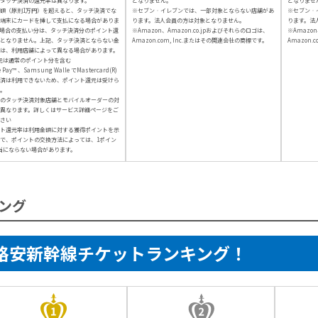
タッチ決済の還元率は異なります。
となりません。
となりませ
額（原則1万円）を超えると、タッチ決済でな
※セブン‐イレブンでは、一部対象とならない店舗があ
※セブン‐
端末にカードを挿して支払になる場合がありま
ります。法人会員の方は対象となりません。
ります。法
場合の支払い分は、タッチ決済分のポイント還
※Amazon、Amazon.co.jpおよびそれらのロゴは、
※Amazon
となりません。上記、タッチ決済とならない金
Amazon.com, Inc.またはその関連会社の商標です。
Amazon.
は、利用店舗によって異なる場合があります。
元は通常のポイント分を含む
e Pay™ 、Samsung Walle でMastercard(R)
済は利用できないため、ポイント還元は受けら
。
のタッチ決済対象店舗とモバイルオーダーの対
異なります。詳しくはサービス詳細ページをご
さい
ト還元率は利用金額に対する獲得ポイントを示
で、ポイントの交換方法によっては、1ポイン
当にならない場合があります。
ング
格安新幹線チケットランキング！