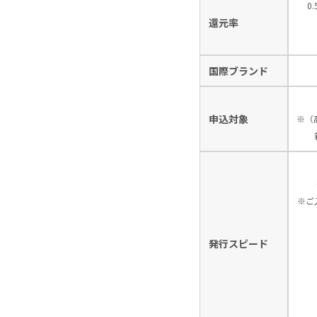
0
還元率
国際ブランド
申込対象
※（
※ご
発行スピード