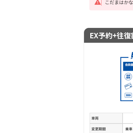
こだまはか
EX予約+往復割
車両
変更期間
乗車