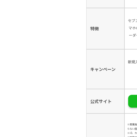
セブ
マホ
特徴
ーダ
新規
キャンペーン
公式サイト
※商業施
らない店
※iD、