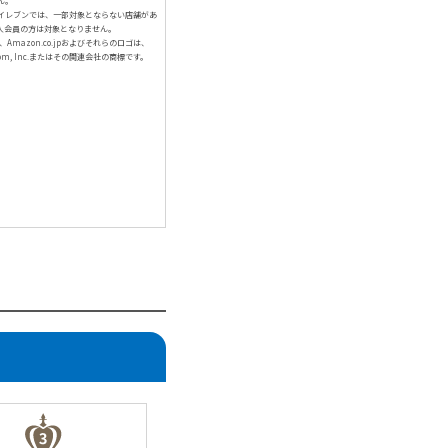
ん。
イレブンでは、一部対象とならない店舗があ
人会員の方は対象となりません。
、Amazon.co.jpおよびそれらのロゴは、
com, Inc.またはその関連会社の商標です。