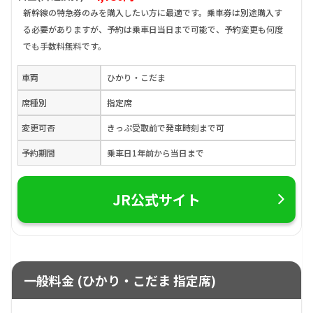
新幹線の特急券のみを購入したい方に最適です。乗車券は別途購入す
る必要がありますが、予約は乗車日当日まで可能で、予約変更も何度
でも手数料無料です。
車両
ひかり・こだま
席種別
指定席
変更可否
きっぷ受取前で発車時刻まで可
予約期間
乗車日1年前から当日まで
JR公式サイト
一般料金 (ひかり・こだま 指定席)