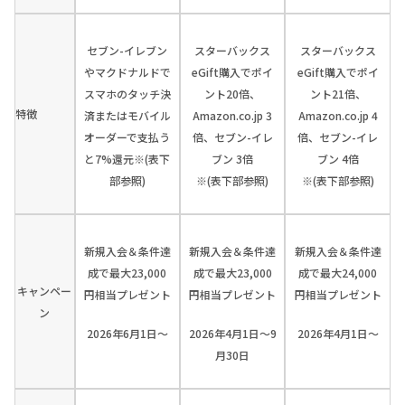
セブン-イレブン
スターバックス
スターバックス
やマクドナルドで
eGift購入でポイ
eGift購入でポイ
スマホのタッチ決
ント20倍、
ント21倍、
特徴
済またはモバイル
Amazon.co.jp 3
Amazon.co.jp 4
オーダーで支払う
倍、セブン-イレ
倍、セブン-イレ
と7%還元※(表下
ブン 3倍
ブン 4倍
部参照)
※(表下部参照)
※(表下部参照)
新規入会＆条件達
新規入会＆条件達
新規入会＆条件達
成で最大23,000
成で最大23,000
成で最大24,000
キャンペー
円相当プレゼント
円相当プレゼント
円相当プレゼント
ン
2026年6月1日～
2026年4月1日～9
2026年4月1日～
月30日