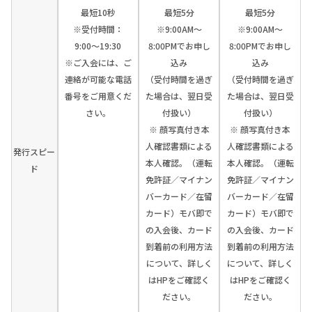
最短10秒
最短5分
最短5分
※受付時間：
※9:00AM～
※9:00AM～
9:00〜19:30
8:00PMでお申し
8:00PMでお申し
※ご入会には、ご
込み
込み
連絡が可能な電話
（受付時間を過ぎ
（受付時間を過ぎ
番号をご用意くだ
た場合は、翌日受
た場合は、翌日受
さい。
付扱い）
付扱い）
※ 顔写真付き本
※ 顔写真付き本
人確認書類による
人確認書類による
発行スピー
本人確認。（運転
本人確認。（運転
ド
免許証／マイナン
免許証／マイナン
バーカード／在留
バーカード／在留
カード）モバ即で
カード）モバ即で
の入会後、カード
の入会後、カード
到着前の利用方法
到着前の利用方法
について、詳しく
について、詳しく
はHPをご確認く
はHPをご確認く
ださい。
ださい。