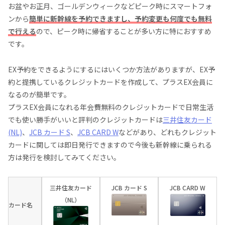
お盆やお正月、ゴールデンウィークなどピーク時にスマートフォ
ンから
簡単に新幹線を予約できますし、予約変更も何度でも無料
で行える
ので、ピーク時に帰省することが多い方に特におすすめ
です。
EX予約をできるようにするにはいくつか方法がありますが、EX予
約と提携しているクレジットカードを作成して、プラスEX会員に
なるのが簡単です。
プラスEX会員になれる年会費無料のクレジットカードで日常生活
でも使い勝手がいいと評判のクレジットカードは
三井住友カード
(NL)
、
JCB カード S
、
JCB CARD W
などがあり、どれもクレジット
カードに関しては即日発行できますので今後も新幹線に乗られる
方は発行を検討してみてください。
三井住友カード
JCB カード S
JCB CARD W
（NL）
カード名