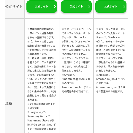
公式サイト
公式サイト
公式サイト
公式サイト
※商業施設内の店舗など、
※スターバックス カードへ
※スターバックス カードへ
一部ポイント加算の対象と
のオンライン入金・オート
のオンライン入金・オート
ならない店舗があります。
チャージ、Starbucks
チャージ、Starbucks
※iD、カードの差し込み、
eGift 、モバイルオーダー
eGift 、モバイルオーダー
磁気取引は対象外です。カ
が対象です。店舗でのご利
が対象です。店舗でのご利
ード現物のタッチ決済の還
用分・入金分はポイント倍
用分・入金分はポイント倍
元率は異なります。
付の対象となりません。
付の対象となりません。
※一定金額（原則1万円）
※セブン‐イレブンでは、
※セブン‐イレブンでは、
を超えると、タッチ決済で
一部対象とならない店舗が
一部対象とならない店舗が
なく、決済端末にカードを
あります。法人会員の方は
あります。法人会員の方は
挿して支払になる場合があ
対象となりません。
対象となりません。
ります。その場合の支払い
※Amazon、
※Amazon、
分は、タッチ決済分のポイ
Amazon.co.jpおよびそれ
Amazon.co.jpおよびそれ
ント還元の対象となりませ
らのロゴは、
らのロゴは、
ん。上記、タッチ決済とな
Amazon.com, Inc.または
Amazon.com, Inc.または
らない金額の上限は、利用
その関連会社の商標です。
その関連会社の商標です。
店舗によって異なる場合が
あります。
注釈
※7％還元は通常のポイン
ト分を含む
※Google Pay™ 、
Samsung Walle で
Mastercard(R)タッチ決
済は利用できないため、ポ
イント還元は受けられませ
ん。