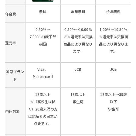
無料
永年無料
永年無料
年会費
0.50％～
0.50％～10.00％
1.00％～10.50％
7.00％※(表下部
※※還元率は交換
※還元率は交換商
還元率
参照)
商品により異なり
品により異なりま
ます。
す。
Visa、
JCB
JCB
国際ブラン
Mastercard
ド
18歳以上
18歳以上
18歳以上～39歳
※（高校生は除
学生可
以下
く）20歳未満の方
学生可
申込対象
は親権者の同意が
必要です。