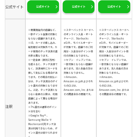
公式サイト
公式サイト
公式サイト
公式サイト
※商業施設内の店舗など、
※スターバックス カードへ
※スターバックス カードへ
一部ポイント加算の対象と
のオンライン入金・オート
のオンライン入金・オート
ならない店舗があります。
チャージ、Starbucks
チャージ、Starbucks
※iD、カードの差し込み、
eGift 、モバイルオーダー
eGift 、モバイルオーダー
磁気取引は対象外です。カ
が対象です。店舗でのご利
が対象です。店舗でのご利
ード現物のタッチ決済の還
用分・入金分はポイント倍
用分・入金分はポイント倍
元率は異なります。
付の対象となりません。
付の対象となりません。
※一定金額（原則1万円）
※セブン‐イレブンでは、
※セブン‐イレブンでは、
を超えると、タッチ決済で
一部対象とならない店舗が
一部対象とならない店舗が
なく、決済端末にカードを
あります。法人会員の方は
あります。法人会員の方は
挿して支払になる場合があ
対象となりません。
対象となりません。
ります。その場合の支払い
※Amazon、
※Amazon、
分は、タッチ決済分のポイ
Amazon.co.jpおよびそれ
Amazon.co.jpおよびそれ
ント還元の対象となりませ
らのロゴは、
らのロゴは、
ん。上記、タッチ決済とな
Amazon.com, Inc.または
Amazon.com, Inc.または
らない金額の上限は、利用
その関連会社の商標です。
その関連会社の商標です。
店舗によって異なる場合が
あります。
注釈
※7％還元は通常のポイン
ト分を含む
※Google Pay™ 、
Samsung Walle で
Mastercard(R)タッチ決
済は利用できないため、ポ
イント還元は受けられませ
ん。