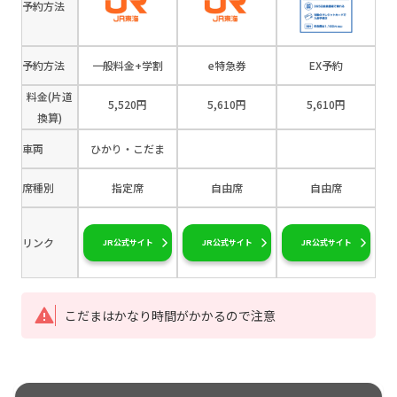
予約方法
予約方法
一般料金+学割
e特急券
EX予約
料金(片道
5,520円
5,610円
5,610円
換算)
車両
ひかり・こだま
席種別
指定席
自由席
自由席
リンク
JR公式サイト
JR公式サイト
JR公式サイト
こだまはかなり時間がかかるので注意