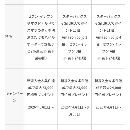
セブン-イレブン
スターバックス
スターバックス
やマクドナルドで
eGift購入でポイ
eGift購入でポイ
スマホのタッチ決
ント20倍、
ント21倍、
特徴
済またはモバイル
Amazon.co.jp 3
Amazon.co.jp 4
オーダーで支払う
倍、セブン-イレ
倍、セブン-イレ
と7%還元※(表下
ブン 3倍
ブン 4倍
部参照)
※(表下部参照)
※(表下部参照)
新規入会＆条件達
新規入会＆条件達
新規入会＆条件達
成で最大23,000
成で最大23,000
成で最大24,000
キャンペー
円相当プレゼント
円相当プレゼント
円相当プレゼント
ン
2026年6月1日～
2026年4月1日～9
2026年4月1日～
月30日