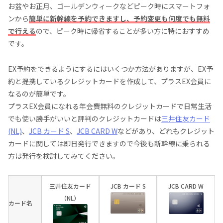
お盆やお正月、ゴールデンウィークなどピーク時にスマートフォ
ンから
簡単に新幹線を予約できますし、予約変更も何度でも無料
で行える
ので、ピーク時に帰省することが多い方に特におすすめ
です。
EX予約をできるようにするにはいくつか方法がありますが、EX予
約と提携しているクレジットカードを作成して、プラスEX会員に
なるのが簡単です。
プラスEX会員になれる年会費無料のクレジットカードで日常生活
でも使い勝手がいいと評判のクレジットカードは
三井住友カード
(NL)
、
JCB カード S
、
JCB CARD W
などがあり、どれもクレジット
カードに関しては即日発行できますので今後も新幹線に乗られる
方は発行を検討してみてください。
三井住友カード
JCB カード S
JCB CARD W
（NL）
カード名