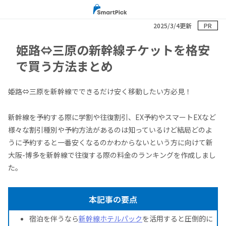
2025/3/4更新
PR
姫路⇔三原の新幹線チケットを格安
で買う方法まとめ
姫路⇔三原を新幹線でできるだけ安く移動したい方必見！
新幹線を予約する際に学割や往復割引、EX予約やスマートEXなど
様々な割引種別や予約方法があるのは知っているけど結局どのよ
うに予約すると一番安くなるのかわからないという方に向けて新
大阪-博多を新幹線で往復する際の料金のランキングを作成しまし
た。
本記事の要点
宿泊を伴うなら
新幹線ホテルパック
を活用すると圧倒的に