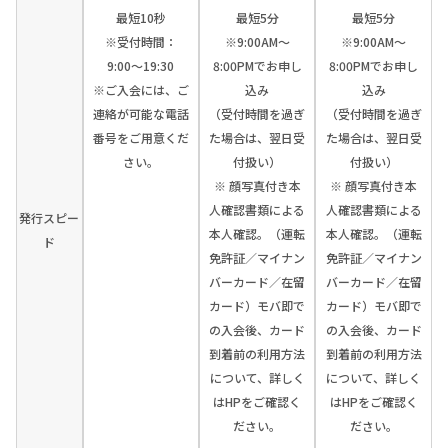
最短10秒
最短5分
最短5分
※受付時間：
※9:00AM～
※9:00AM～
9:00〜19:30
8:00PMでお申し
8:00PMでお申し
※ご入会には、ご
込み
込み
連絡が可能な電話
（受付時間を過ぎ
（受付時間を過ぎ
番号をご用意くだ
た場合は、翌日受
た場合は、翌日受
さい。
付扱い）
付扱い）
※ 顔写真付き本
※ 顔写真付き本
人確認書類による
人確認書類による
発行スピー
本人確認。（運転
本人確認。（運転
ド
免許証／マイナン
免許証／マイナン
バーカード／在留
バーカード／在留
カード）モバ即で
カード）モバ即で
の入会後、カード
の入会後、カード
到着前の利用方法
到着前の利用方法
について、詳しく
について、詳しく
はHPをご確認く
はHPをご確認く
ださい。
ださい。