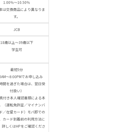
1.00％～10.50％
率は交換商品により異なりま
す。
JCB
18歳以上～39歳以下
学生可
最短5分
00AM～8:00PMでお申し込み
時間を過ぎた場合は、翌日受
付扱い）
写真付き本人確認書類による本
。（運転免許証／マイナンバ
ド／在留カード）モバ即での
、カード到着前の利用方法に
、詳しくはHPをご確認くださ