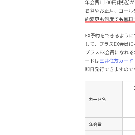
年会費1,100円(税
お盆やお正月、ゴール
約変更も何度でも無料
EX予約をできるよう
して、プラスEX会員
プラスEX会員になれ
ードは
三井住友カード (
即日発行できますので
カード名
年会費