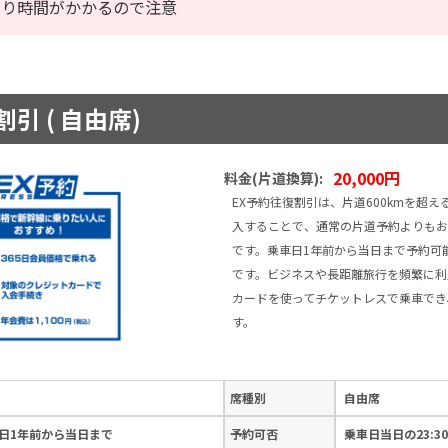
なり時間がかかるので注意
引 ( 自由席)
20,000円
料金(片道換算):
EX予約往復割引は、片道600kmを超
入することで、通常の片道予約よりもお
です。乗車日1年前から当日まで予約可
です。ビジネスや長距離旅行を頻繁に利
カードを使ってチケットレスで乗車でき
す。
席種別
自由席
日1年前から当日まで
予約可否
乗車日当日の23:3