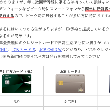
込)がかかりますが、年に数回新幹線に乗る方は持っていて損はな
デンウィークなどピーク時にスマートフォンから
簡単に新幹線
で行える
ので、ピーク時に帰省することが多い方に特におすす
にするにはいくつか方法がありますが、EX予約と提携している
になるのが簡単です。
る年会費無料のクレジットカードで日常生活でも使い勝手がいい
NL)
、
JCB カード S
、
JCB CARD W
などがあり、どれもクレジ
今後も新幹線に乗られる方は発行を検討してみてください。
三井住友カード（NL）
JCB カード S
無料
永年無料