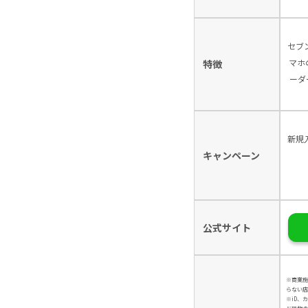
セブ
マホ
特徴
ーダ
新規
キャンペーン
公式サイト
※商業施
らない店
※iD、