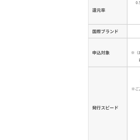
0
還元率
国際ブランド
申込対象
※（
※ご
発行スピード