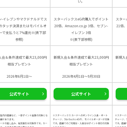
い。
ン-イレブンやマクドナルドでス
スターバックスeGift購入でポイント
スター
のタッチ決済またはモバイルオ
20倍、Amazon.co.jp 3倍、セブン-
21倍、
ーで支払うと7%還元※(表下部
イレブン 3倍
参照)
※(表下部参照)
入会＆条件達成で最大23,000円
新規入会＆条件達成で最大23,000円
新規入
相当プレゼント
相当プレゼント
2026年6月1日～
2026年4月1日～9月30日
公式サイト
公式サイト
設内の店舗など、一部ポイント加算の対象とな
※スターバックス カードへのオンライン入金・オート
※スターバ
舗があります。
チャージ、Starbucks eGift 、モバイルオーダーが対象
チャージ、St
カードの差し込み、磁気取引は対象外です。カー
です。店舗でのご利用分・入金分はポイント倍付の対象
です。店舗