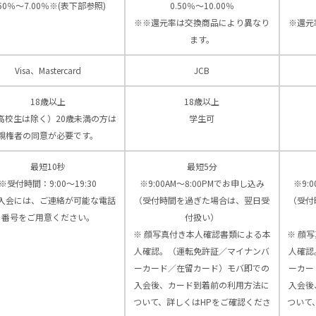
.50％～7.00％※(表下部参照)
0.50％～10.00％
※※還元率は交換商品により異なり
※還元
ます。
Visa、Mastercard
JCB
18歳以上
18歳以上
高校生は除く）20歳未満の方は
学生可
親権者の同意が必要です。
最短10秒
最短5分
※受付時間：9:00〜19:30
※9:00AM～8:00PMでお申し込み
※9:
入会には、ご連絡が可能な電話
（受付時間を過ぎた場合は、翌日受
（受付
番号をご用意ください。
付扱い）
※ 顔写真付き本人確認書類による本
※ 顔
人確認。（運転免許証／マイナンバ
人確認
ーカード／在留カード）モバ即での
ーカー
入会後、カード到着前の利用方法に
入会後
ついて、詳しくはHPをご確認くださ
ついて