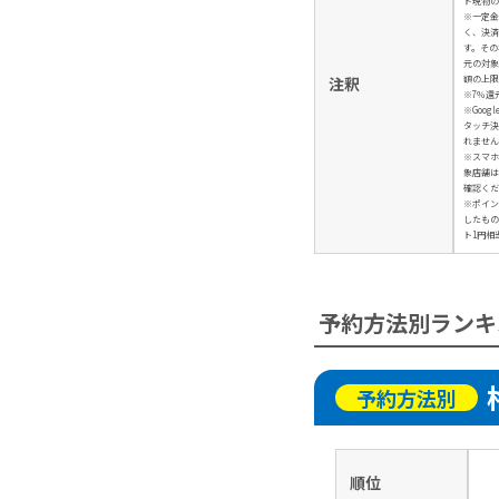
ド現物の
※一定金
く、決済
す。その
元の対象
額の上限
注釈
※7％還
※Googl
タッチ決
れません
※スマホ
象店舗は
確認くだ
※ポイン
したもの
ト1円相
予約方法別ランキ
予約方法別
順位