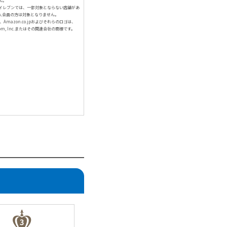
ん。
イレブンでは、一部対象とならない店舗があ
人会員の方は対象となりません。
、Amazon.co.jpおよびそれらのロゴは、
com, Inc.またはその関連会社の商標です。