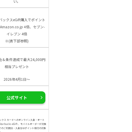
い。
バックスeGift購入でポイント
Amazon.co.jp 4倍、セブン-
イレブン 4倍
※(表下部参照)
会＆条件達成で最大24,000円
相当プレゼント
2026年4月1日～
公式サイト
ックス カードへのオンライン入金・オート
arbucks eGift 、モバイルオーダーが対象
でのご利用分・入金分はポイント倍付の対象