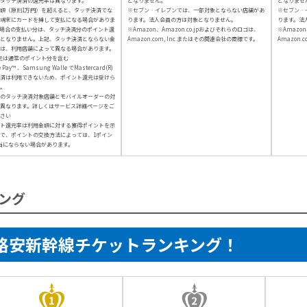
タッチ決済の還元率は異なります。
となりません。
となりませ
額（原則1万円）を超えると、タッチ決済でな
※セブン‐イレブンでは、一部対象とならない店舗があ
※セブン‐
端末にカードを挿して支払になる場合がありま
ります。法人会員の方は対象となりません。
ります。法
場合の支払い分は、タッチ決済分のポイント還
※Amazon、Amazon.co.jpおよびそれらのロゴは、
※Amazon
となりません。上記、タッチ決済とならない金
Amazon.com, Inc.またはその関連会社の商標です。
Amazon.
は、利用店舗によって異なる場合があります。
元は通常のポイント分を含む
e Pay™ 、Samsung Walle でMastercard(R)
済は利用できないため、ポイント還元は受けら
。
のタッチ決済対象店舗とモバイルオーダーの対
異なります。詳しくはサービス詳細ページをご
さい
ト還元率は利用金額に対する獲得ポイントを示
で、ポイントの交換方法によっては、1ポイン
当にならない場合があります。
ング
格安新幹線チケットランキング！