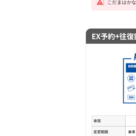
こだまはか
EX予約+往復割
車両
変更期間
乗車