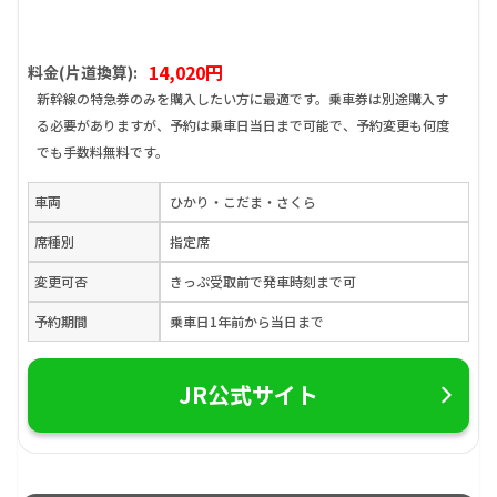
14,020円
料金(片道換算):
新幹線の特急券のみを購入したい方に最適です。乗車券は別途購入す
る必要がありますが、予約は乗車日当日まで可能で、予約変更も何度
でも手数料無料です。
車両
ひかり・こだま・さくら
席種別
指定席
変更可否
きっぷ受取前で発車時刻まで可
予約期間
乗車日1年前から当日まで
JR公式サイト