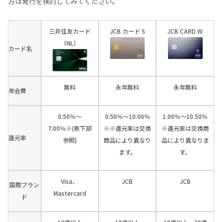
方は発行を検討してみてください。
三井住友カード
JCB カード S
JCB CARD W
（NL）
カード名
無料
永年無料
永年無料
年会費
0.50％～
0.50％～10.00％
1.00％～10.50％
7.00％※(表下部
※※還元率は交換
※還元率は交換商
還元率
参照)
商品により異なり
品により異なりま
ます。
す。
Visa、
JCB
JCB
国際ブラン
Mastercard
ド