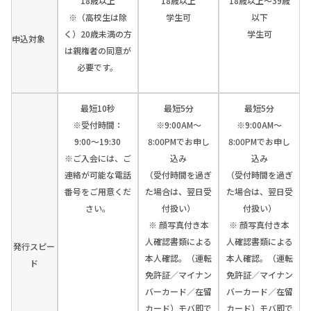
18歳以上
18歳以上
18歳以上～39歳
※（高校生は除
学生可
以下
く）20歳未満の方
学生可
申込対象
は親権者の同意が
必要です。
最短10秒
最短5分
最短5分
※受付時間：
※9:00AM～
※9:00AM～
9:00〜19:30
8:00PMでお申し
8:00PMでお申し
※ご入会には、ご
込み
込み
連絡が可能な電話
（受付時間を過ぎ
（受付時間を過ぎ
番号をご用意くだ
た場合は、翌日受
た場合は、翌日受
さい。
付扱い）
付扱い）
※ 顔写真付き本
※ 顔写真付き本
人確認書類による
人確認書類による
発行スピー
本人確認。（運転
本人確認。（運転
ド
免許証／マイナン
免許証／マイナン
バーカード／在留
バーカード／在留
カード）モバ即で
カード）モバ即で