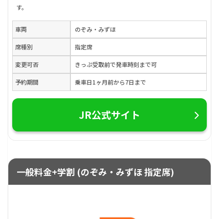
す。
車両
のぞみ・みずほ
席種別
指定席
変更可否
きっぷ受取前で発車時刻まで可
予約期間
乗車日1ヶ月前から7日まで
JR公式サイト
一般料金+学割 (のぞみ・みずほ 指定席)