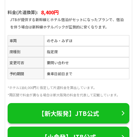
8,400円
料金(片道換算):
JTBが提供する新幹線とホテル宿泊がセットになったプランで、宿泊
を伴う場合は新幹線ホテルパックが圧倒的に安くなります。
車両
のぞみ・みずほ
席種別
指定席
変更可否
要問い合わせ
予約期間
乗車日前日まで
*ホテル1泊8,000円と仮定して片道料金を算出しています。
*両区間で料金が異なる場合は新大阪発の料金を代表して記載しています。
【新大阪発】JTB公式
【小倉発】JTB公式