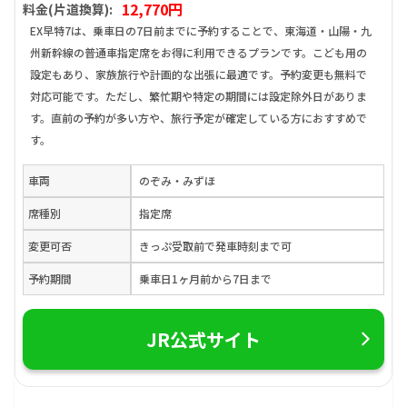
12,770円
料金(片道換算):
EX早特7は、乗車日の7日前までに予約することで、東海道・山陽・九
州新幹線の普通車指定席をお得に利用できるプランです。こども用の
設定もあり、家族旅行や計画的な出張に最適です。予約変更も無料で
対応可能です。ただし、繁忙期や特定の期間には設定除外日がありま
す。直前の予約が多い方や、旅行予定が確定している方におすすめで
す。
車両
のぞみ・みずほ
席種別
指定席
変更可否
きっぷ受取前で発車時刻まで可
予約期間
乗車日1ヶ月前から7日まで
JR公式サイト