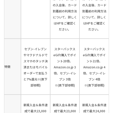
の入会後、カード
の入会後、カード
到着前の利用方法
到着前の利用方法
について、詳しく
について、詳しく
はHPをご確認く
はHPをご確認く
ださい。
ださい。
セブン-イレブン
スターバックス
スターバックス
やマクドナルドで
eGift購入でポイ
eGift購入でポイ
スマホのタッチ決
ント20倍、
ント21倍、
特徴
済またはモバイル
Amazon.co.jp 3
Amazon.co.jp 4
オーダーで支払う
倍、セブン-イレ
倍、セブン-イレ
と7%還元※(表下
ブン 3倍
ブン 4倍
部参照)
※(表下部参照)
※(表下部参照)
新規入会＆条件達
新規入会＆条件達
新規入会＆条件達
成で最大23,000
成で最大23,000
成で最大24,000