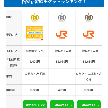
格安新幹線チケットランキング！
順位
予約方法
予約方法
新幹線パック
一般料金+学割
一般料金+学割
料金(片道
8,400円
12,080円
12,610円
換算)
のぞみ・みずほ
ひかり・こだま・さ
車両
くら
席種別
指定席
自由席
指定席
【新大阪発】JTB公
JR公式サイト
JR公式サイト