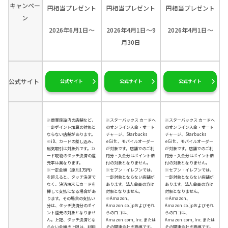
キャンペー
円相当プレゼント
円相当プレゼント
円相当プレゼント
ン
2026年6月1日～
2026年4月1日～9
2026年4月1日～
月30日
公式サイト
公式サイト
公式サイト
公式サイト
※商業施設内の店舗など、
※スターバックス カードへ
※スターバックス カードへ
一部ポイント加算の対象と
のオンライン入金・オート
のオンライン入金・オート
ならない店舗があります。
チャージ、Starbucks
チャージ、Starbucks
※iD、カードの差し込み、
eGift 、モバイルオーダー
eGift 、モバイルオーダー
磁気取引は対象外です。カ
が対象です。店舗でのご利
が対象です。店舗でのご利
ード現物のタッチ決済の還
用分・入金分はポイント倍
用分・入金分はポイント倍
元率は異なります。
付の対象となりません。
付の対象となりません。
※一定金額（原則1万円）
※セブン‐イレブンでは、
※セブン‐イレブンでは、
を超えると、タッチ決済で
一部対象とならない店舗が
一部対象とならない店舗が
なく、決済端末にカードを
あります。法人会員の方は
あります。法人会員の方は
挿して支払になる場合があ
対象となりません。
対象となりません。
ります。その場合の支払い
※Amazon、
※Amazon、
分は、タッチ決済分のポイ
Amazon.co.jpおよびそれ
Amazon.co.jpおよびそれ
ント還元の対象となりませ
らのロゴは、
らのロゴは、
ん。上記、タッチ決済とな
Amazon.com, Inc.または
Amazon.com, Inc.または
らない金額の上限は、利用
その関連会社の商標です。
その関連会社の商標です。