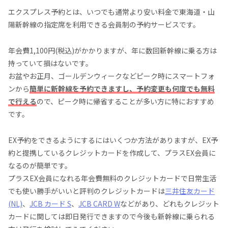
エクスプレス予約とは、いつでも通常より安い料金で東海道・山
陽新幹線の指定席を利用できる会員制の予約サービスです。
年会費1,100円(税込)がかかりますが、年に数回新幹線に乗る方は
持っていて損はないです。
お盆やお正月、ゴールデンウィークなどピーク時にスマートフォ
ンから
簡単に新幹線を予約できますし、予約変更も何度でも無料
で行える
ので、ピーク時に帰省することが多い方に特におすすめ
です。
EX予約をできるようにするにはいくつか方法がありますが、EX予
約と提携しているクレジットカードを作成して、プラスEX会員に
なるのが簡単です。
プラスEX会員になれる年会費無料のクレジットカードで日常生活
でも使い勝手がいいと評判のクレジットカードは
三井住友カード
(NL)
、
JCB カード S
、
JCB CARD W
などがあり、どれもクレジット
カードに関しては即日発行できますので今後も新幹線に乗られる