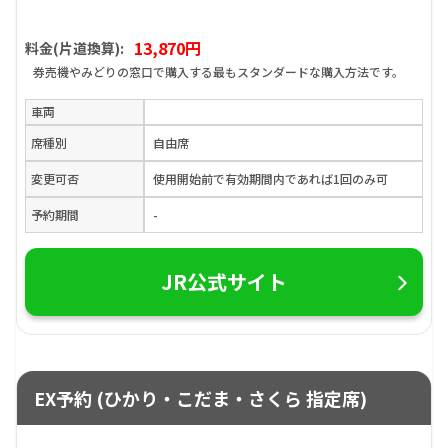
13,870円
料金(片道換算):
券売機やみどりの窓口で購入する最もスタンダードな購入方法です。
車両
席種別
自由席
変更可否
使用開始前で有効期間内であれば1回のみ可
予約期間
-
JR公式サイト
EX予約 (ひかり・こだま・さくら 指定席)