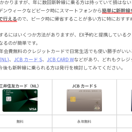
込)がかかりますが、年に数回新幹線に乗る方は持っていて損はな
デンウィークなどピーク時にスマートフォンから
簡単に新幹線
で行える
ので、ピーク時に帰省することが多い方に特におすす
にするにはいくつか方法がありますが、EX予約と提携している
になるのが簡単です。
る年会費無料のクレジットカードで日常生活でも使い勝手がいい
NL)
、
JCB カード S
、
JCB CARD W
などがあり、どれもクレジ
今後も新幹線に乗られる方は発行を検討してみてください。
三井住友カード（NL）
JCB カード S
無料
永年無料