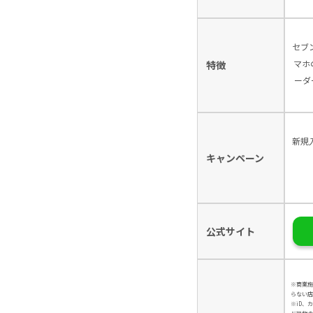
セブ
マホ
特徴
ーダ
新規
キャンペーン
公式サイト
※商業施
らない店
※iD、