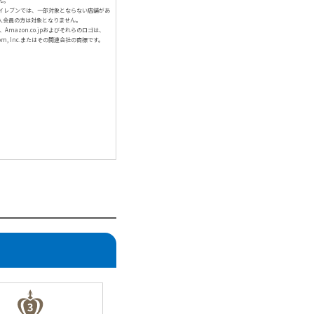
ん。
イレブンでは、一部対象とならない店舗があ
人会員の方は対象となりません。
、Amazon.co.jpおよびそれらのロゴは、
com, Inc.またはその関連会社の商標です。