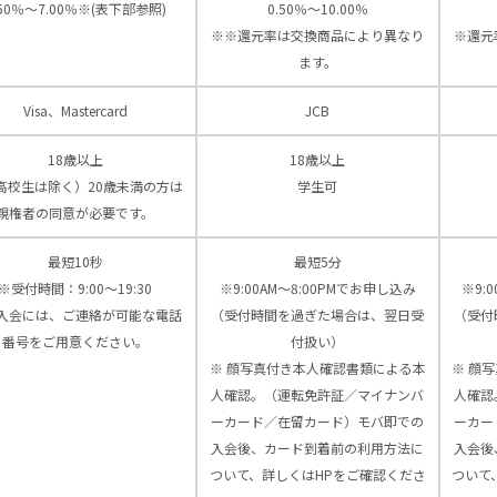
.50％～7.00％※(表下部参照)
0.50％～10.00％
※※還元率は交換商品により異なり
※還元
ます。
Visa、Mastercard
JCB
18歳以上
18歳以上
高校生は除く）20歳未満の方は
学生可
親権者の同意が必要です。
最短10秒
最短5分
※受付時間：9:00〜19:30
※9:00AM～8:00PMでお申し込み
※9:
入会には、ご連絡が可能な電話
（受付時間を過ぎた場合は、翌日受
（受付
番号をご用意ください。
付扱い）
※ 顔写真付き本人確認書類による本
※ 顔
人確認。（運転免許証／マイナンバ
人確認
ーカード／在留カード）モバ即での
ーカー
入会後、カード到着前の利用方法に
入会後
ついて、詳しくはHPをご確認くださ
ついて