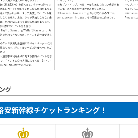
タッチ決済の還元率は異なります。
となりません。
となりませ
額（原則1万円）を超えると、タッチ決済でな
※セブン‐イレブンでは、一部対象とならない店舗があ
※セブン‐
端末にカードを挿して支払になる場合がありま
ります。法人会員の方は対象となりません。
ります。法
場合の支払い分は、タッチ決済分のポイント還
※Amazon、Amazon.co.jpおよびそれらのロゴは、
※Amazon
となりません。上記、タッチ決済とならない金
Amazon.com, Inc.またはその関連会社の商標です。
Amazon.
は、利用店舗によって異なる場合があります。
元は通常のポイント分を含む
e Pay™ 、Samsung Walle でMastercard(R)
済は利用できないため、ポイント還元は受けら
。
のタッチ決済対象店舗とモバイルオーダーの対
異なります。詳しくはサービス詳細ページをご
さい
ト還元率は利用金額に対する獲得ポイントを示
で、ポイントの交換方法によっては、1ポイン
当にならない場合があります。
ング
格安新幹線チケットランキング！