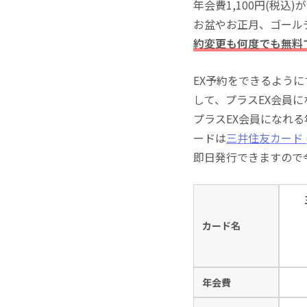
年会費1,100円(税
お盆やお正月、ゴール
約変更も何度でも無料
EX予約をできるよう
して、プラスEX会員
プラスEX会員になれ
ードは
三井住友カード (
即日発行できますので
カード名
年会費