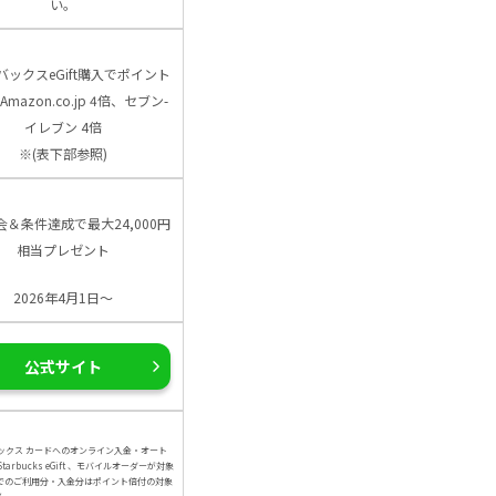
い。
バックスeGift購入でポイント
Amazon.co.jp 4倍、セブン-
イレブン 4倍
※(表下部参照)
会＆条件達成で最大24,000円
相当プレゼント
2026年4月1日～
公式サイト
ックス カードへのオンライン入金・オート
arbucks eGift 、モバイルオーダーが対象
でのご利用分・入金分はポイント倍付の対象