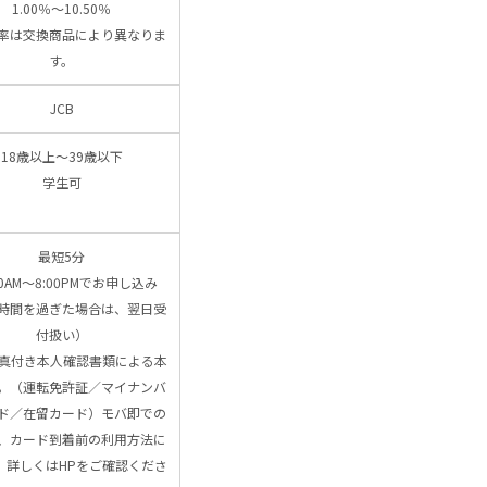
1.00％～10.50％
率は交換商品により異なりま
す。
JCB
18歳以上～39歳以下
学生可
最短5分
00AM～8:00PMでお申し込み
時間を過ぎた場合は、翌日受
付扱い）
写真付き本人確認書類による本
。（運転免許証／マイナンバ
ド／在留カード）モバ即での
、カード到着前の利用方法に
、詳しくはHPをご確認くださ