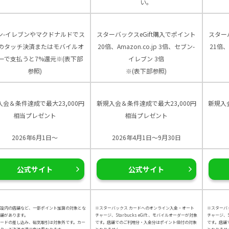
い。
ン-イレブンやマクドナルドでス
スターバックスeGift購入でポイント
スター
のタッチ決済またはモバイルオ
20倍、Amazon.co.jp 3倍、セブン-
21倍、
ーで支払うと7%還元※(表下部
イレブン 3倍
参照)
※(表下部参照)
入会＆条件達成で最大23,000円
新規入会＆条件達成で最大23,000円
新規入
相当プレゼント
相当プレゼント
2026年6月1日～
2026年4月1日～9月30日
公式サイト
公式サイト
設内の店舗など、一部ポイント加算の対象とな
※スターバックス カードへのオンライン入金・オート
※スターバ
舗があります。
チャージ、Starbucks eGift 、モバイルオーダーが対象
チャージ、St
カードの差し込み、磁気取引は対象外です。カー
です。店舗でのご利用分・入金分はポイント倍付の対象
です。店舗