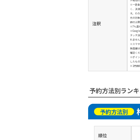
ド現物の
※一定金
く、決済
す。その
元の対象
額の上限
注釈
※7％還
※Googl
タッチ決
れません
※スマホ
象店舗は
確認くだ
※ポイン
したもの
ト1円相
予約方法別ランキ
予約方法別
順位