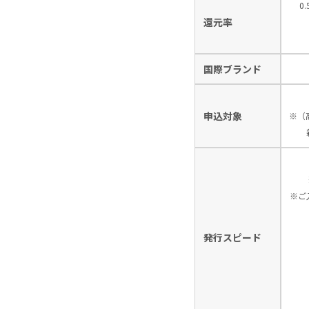
0
還元率
国際ブランド
申込対象
※（
※ご
発行スピード