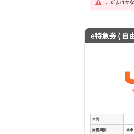
こだまはか
e特急券 ( 自
車両
変更期間
乗車