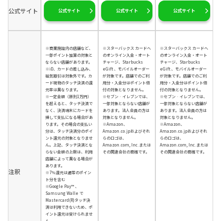
公式サイト
公式サイト
公式サイト
公式サイト
※商業施設内の店舗など、
※スターバックス カードへ
※スターバックス カードへ
一部ポイント加算の対象と
のオンライン入金・オート
のオンライン入金・オート
ならない店舗があります。
チャージ、Starbucks
チャージ、Starbucks
※iD、カードの差し込み、
eGift 、モバイルオーダー
eGift 、モバイルオーダー
磁気取引は対象外です。カ
が対象です。店舗でのご利
が対象です。店舗でのご利
ード現物のタッチ決済の還
用分・入金分はポイント倍
用分・入金分はポイント倍
元率は異なります。
付の対象となりません。
付の対象となりません。
※一定金額（原則1万円）
※セブン‐イレブンでは、
※セブン‐イレブンでは、
を超えると、タッチ決済で
一部対象とならない店舗が
一部対象とならない店舗が
なく、決済端末にカードを
あります。法人会員の方は
あります。法人会員の方は
挿して支払になる場合があ
対象となりません。
対象となりません。
ります。その場合の支払い
※Amazon、
※Amazon、
分は、タッチ決済分のポイ
Amazon.co.jpおよびそれ
Amazon.co.jpおよびそれ
ント還元の対象となりませ
らのロゴは、
らのロゴは、
ん。上記、タッチ決済とな
Amazon.com, Inc.または
Amazon.com, Inc.または
らない金額の上限は、利用
その関連会社の商標です。
その関連会社の商標です。
店舗によって異なる場合が
あります。
注釈
※7％還元は通常のポイン
ト分を含む
※Google Pay™ 、
Samsung Walle で
Mastercard(R)タッチ決
済は利用できないため、ポ
イント還元は受けられませ
ん。