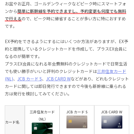
お盆やお正月、ゴールデンウィークなどピーク時にスマートフォ
ンから
簡単に新幹線を予約できますし、予約変更も何度でも無料
で行える
ので、ピーク時に帰省することが多い方に特におすすめ
です。
EX予約をできるようにするにはいくつか方法がありますが、EX予
約と提携しているクレジットカードを作成して、プラスEX会員に
なるのが簡単です。
プラスEX会員になれる年会費無料のクレジットカードで日常生活
でも使い勝手がいいと評判のクレジットカードは
三井住友カード
(NL)
、
JCB カード S
、
JCB CARD W
などがあり、どれもクレジット
カードに関しては即日発行できますので今後も新幹線に乗られる
方は発行を検討してみてください。
三井住友カード
JCB カード S
JCB CARD W
（NL）
カード名