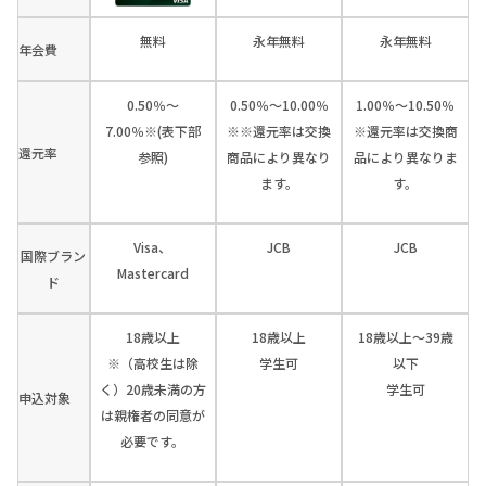
無料
永年無料
永年無料
年会費
0.50％～
0.50％～10.00％
1.00％～10.50％
7.00％※(表下部
※※還元率は交換
※還元率は交換商
還元率
参照)
商品により異なり
品により異なりま
ます。
す。
Visa、
JCB
JCB
国際ブラン
Mastercard
ド
18歳以上
18歳以上
18歳以上～39歳
※（高校生は除
学生可
以下
く）20歳未満の方
学生可
申込対象
は親権者の同意が
必要です。