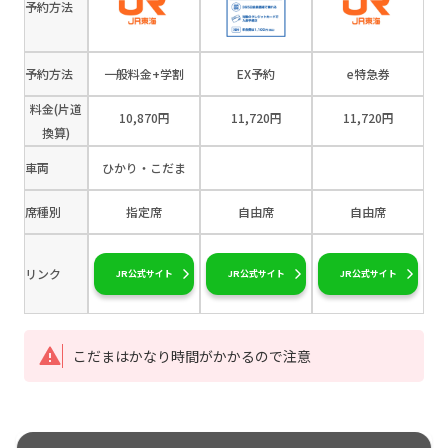
予約方法
予約方法
一般料金+学割
EX予約
e特急券
料金(片道
10,870円
11,720円
11,720円
換算)
車両
ひかり・こだま
席種別
指定席
自由席
自由席
リンク
JR公式サイト
JR公式サイト
JR公式サイト
こだまはかなり時間がかかるので注意