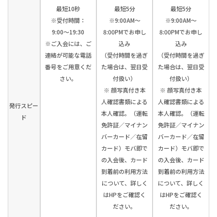
最短10秒
最短5分
最短5分
※受付時間：
※9:00AM～
※9:00AM～
9:00〜19:30
8:00PMでお申し
8:00PMでお申し
※ご入会には、ご
込み
込み
連絡が可能な電話
（受付時間を過ぎ
（受付時間を過ぎ
番号をご用意くだ
た場合は、翌日受
た場合は、翌日受
さい。
付扱い）
付扱い）
※ 顔写真付き本
※ 顔写真付き本
人確認書類による
人確認書類による
発行スピー
本人確認。（運転
本人確認。（運転
ド
免許証／マイナン
免許証／マイナン
バーカード／在留
バーカード／在留
カード）モバ即で
カード）モバ即で
の入会後、カード
の入会後、カード
到着前の利用方法
到着前の利用方法
について、詳しく
について、詳しく
はHPをご確認く
はHPをご確認く
ださい。
ださい。