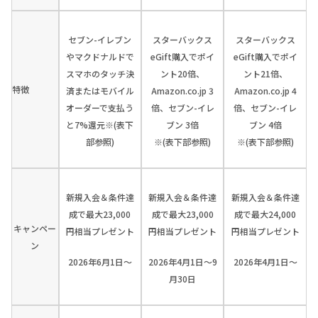
セブン-イレブン
スターバックス
スターバックス
やマクドナルドで
eGift購入でポイ
eGift購入でポイ
スマホのタッチ決
ント20倍、
ント21倍、
特徴
済またはモバイル
Amazon.co.jp 3
Amazon.co.jp 4
オーダーで支払う
倍、セブン-イレ
倍、セブン-イレ
と7%還元※(表下
ブン 3倍
ブン 4倍
部参照)
※(表下部参照)
※(表下部参照)
新規入会＆条件達
新規入会＆条件達
新規入会＆条件達
成で最大23,000
成で最大23,000
成で最大24,000
キャンペー
円相当プレゼント
円相当プレゼント
円相当プレゼント
ン
2026年6月1日～
2026年4月1日～9
2026年4月1日～
月30日