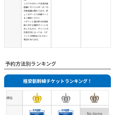
※スマホのタッチ決済対象
店舗とモバイルオーダーの
対象店舗は異なります。詳
しくはサービス詳細ページ
をご確認ください
※ポイント還元率は利用金
額に対する獲得ポイントを
示したもので、ポイントの
交換方法によっては、1ポ
イント1円相当にならない
場合があります。
予約方法別ランキング
格安新幹線チケットランキング！
順位
No items