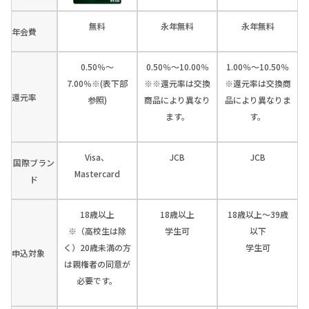
無料
永年無料
永年無料
年会費
0.50％～
0.50％～10.00％
1.00％～10.50％
7.00％※(表下部
※※還元率は交換
※還元率は交換商
還元率
参照)
商品により異なり
品により異なりま
ます。
す。
Visa、
JCB
JCB
国際ブラン
Mastercard
ド
18歳以上
18歳以上
18歳以上～39歳
※（高校生は除
学生可
以下
く）20歳未満の方
学生可
申込対象
は親権者の同意が
必要です。