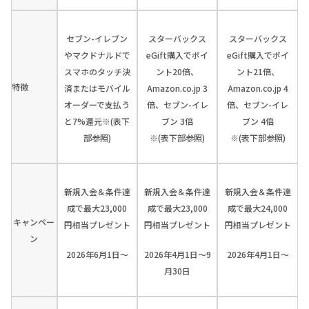
セブン-イレブン
スターバックス
スターバックス
やマクドナルドで
eGift購入でポイ
eGift購入でポイ
スマホのタッチ決
ント20倍、
ント21倍、
特徴
済またはモバイル
Amazon.co.jp 3
Amazon.co.jp 4
オーダーで支払う
倍、セブン-イレ
倍、セブン-イレ
と7%還元※(表下
ブン 3倍
ブン 4倍
部参照)
※(表下部参照)
※(表下部参照)
新規入会＆条件達
新規入会＆条件達
新規入会＆条件達
成で最大23,000
成で最大23,000
成で最大24,000
キャンペー
円相当プレゼント
円相当プレゼント
円相当プレゼント
ン
2026年6月1日～
2026年4月1日～9
2026年4月1日～
月30日