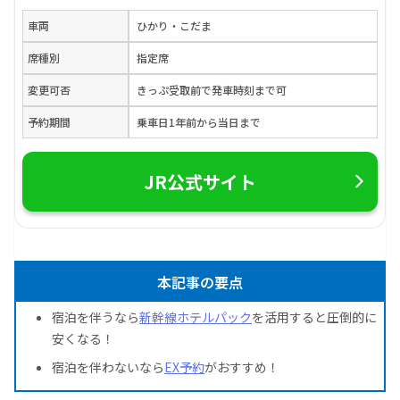
車両
ひかり・こだま
席種別
指定席
変更可否
きっぷ受取前で発車時刻まで可
予約期間
乗車日1年前から当日まで
JR公式サイト
本記事の要点
宿泊を伴うなら
新幹線ホテルパック
を活用すると圧倒的に
安くなる！
宿泊を伴わないなら
EX予約
がおすすめ！