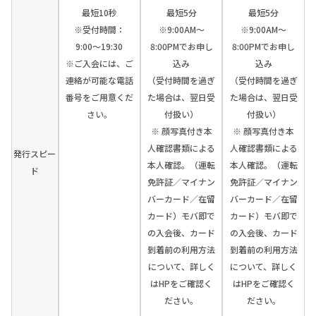
最短10秒
最短5分
最短5分
※受付時間：
※9:00AM～
※9:00AM～
9:00〜19:30
8:00PMでお申し
8:00PMでお申し
※ご入会には、ご
込み
込み
連絡が可能な電話
（受付時間を過ぎ
（受付時間を過ぎ
番号をご用意くだ
た場合は、翌日受
た場合は、翌日受
さい。
付扱い）
付扱い）
※ 顔写真付き本
※ 顔写真付き本
人確認書類による
人確認書類による
発行スピー
本人確認。（運転
本人確認。（運転
ド
免許証／マイナン
免許証／マイナン
バーカード／在留
バーカード／在留
カード）モバ即で
カード）モバ即で
の入会後、カード
の入会後、カード
到着前の利用方法
到着前の利用方法
について、詳しく
について、詳しく
はHPをご確認く
はHPをご確認く
ださい。
ださい。