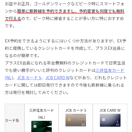
お盆やお正月、ゴールデンウィークなどピーク時にスマートフォ
ンから
簡単に新幹線を予約できますし、予約変更も何度でも無料
で行える
ので、ピーク時に帰省することが多い方に特におすすめ
です。
EX予約をできるようにするにはいくつか方法がありますが、EX予
約と提携しているクレジットカードを作成して、プラスEX会員に
なるのが簡単です。
プラスEX会員になれる年会費無料のクレジットカードで日常生活
でも使い勝手がいいと評判のクレジットカードは
三井住友カード
(NL)
、
JCB カード S
、
JCB CARD W
などがあり、どれもクレジット
カードに関しては即日発行できますので今後も新幹線に乗られる
方は発行を検討してみてください。
三井住友カード
JCB カード S
JCB CARD W
（NL）
カード名