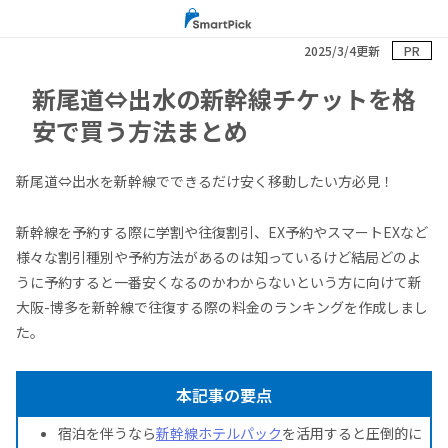
2025/3/4更新
PR
新尾道⇔出水の新幹線チケットを格
安で買う方法まとめ
新尾道⇔出水を新幹線でできるだけ安く移動したい方必見！
新幹線を予約する際に学割や往復割引、EX予約やスマートEXなど
様々な割引種別や予約方法があるのは知っているけど結局どのよ
うに予約すると一番安くなるのかわからないという方に向けて新
大阪-博多を新幹線で往復する際の料金のランキングを作成しまし
た。
本記事の要点
宿泊を伴うなら
新幹線ホテルパック
を活用すると圧倒的に