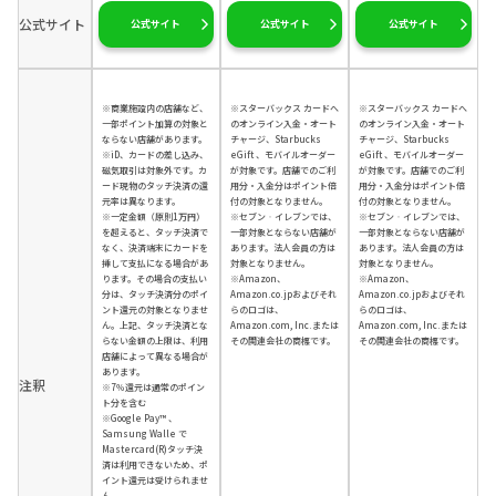
公式サイト
公式サイト
公式サイト
公式サイト
※商業施設内の店舗など、
※スターバックス カードへ
※スターバックス カードへ
一部ポイント加算の対象と
のオンライン入金・オート
のオンライン入金・オート
ならない店舗があります。
チャージ、Starbucks
チャージ、Starbucks
※iD、カードの差し込み、
eGift 、モバイルオーダー
eGift 、モバイルオーダー
磁気取引は対象外です。カ
が対象です。店舗でのご利
が対象です。店舗でのご利
ード現物のタッチ決済の還
用分・入金分はポイント倍
用分・入金分はポイント倍
元率は異なります。
付の対象となりません。
付の対象となりません。
※一定金額（原則1万円）
※セブン‐イレブンでは、
※セブン‐イレブンでは、
を超えると、タッチ決済で
一部対象とならない店舗が
一部対象とならない店舗が
なく、決済端末にカードを
あります。法人会員の方は
あります。法人会員の方は
挿して支払になる場合があ
対象となりません。
対象となりません。
ります。その場合の支払い
※Amazon、
※Amazon、
分は、タッチ決済分のポイ
Amazon.co.jpおよびそれ
Amazon.co.jpおよびそれ
ント還元の対象となりませ
らのロゴは、
らのロゴは、
ん。上記、タッチ決済とな
Amazon.com, Inc.または
Amazon.com, Inc.または
らない金額の上限は、利用
その関連会社の商標です。
その関連会社の商標です。
店舗によって異なる場合が
あります。
注釈
※7％還元は通常のポイン
ト分を含む
※Google Pay™ 、
Samsung Walle で
Mastercard(R)タッチ決
済は利用できないため、ポ
イント還元は受けられませ
ん。