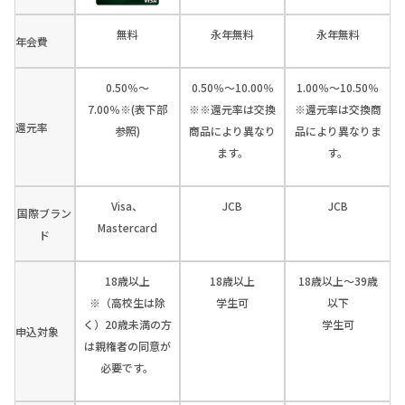
無料
永年無料
永年無料
年会費
0.50％～
0.50％～10.00％
1.00％～10.50％
7.00％※(表下部
※※還元率は交換
※還元率は交換商
還元率
参照)
商品により異なり
品により異なりま
ます。
す。
Visa、
JCB
JCB
国際ブラン
Mastercard
ド
18歳以上
18歳以上
18歳以上～39歳
※（高校生は除
学生可
以下
く）20歳未満の方
学生可
申込対象
は親権者の同意が
必要です。