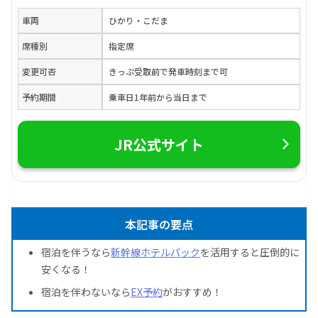
車両
ひかり・こだま
席種別
指定席
変更可否
きっぷ受取前で発車時刻まで可
予約期間
乗車日1年前から当日まで
JR公式サイト
本記事の要点
宿泊を伴うなら
新幹線ホテルパック
を活用すると圧倒的に
安くなる！
宿泊を伴わないなら
EX予約
がおすすめ！