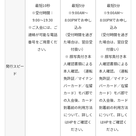
最短10秒
最短5分
最短5分
※受付時間：
※9:00AM～
※9:00AM～
9:00〜19:30
8:00PMでお申し
8:00PMでお申し
※ご入会には、ご
込み
込み
連絡が可能な電話
（受付時間を過ぎ
（受付時間を過ぎ
番号をご用意くだ
た場合は、翌日受
た場合は、翌日受
さい。
付扱い）
付扱い）
※ 顔写真付き本
※ 顔写真付き本
人確認書類による
人確認書類による
発行スピー
本人確認。（運転
本人確認。（運転
ド
免許証／マイナン
免許証／マイナン
バーカード／在留
バーカード／在留
カード）モバ即で
カード）モバ即で
の入会後、カード
の入会後、カード
到着前の利用方法
到着前の利用方法
について、詳しく
について、詳しく
はHPをご確認く
はHPをご確認く
ださい。
ださい。