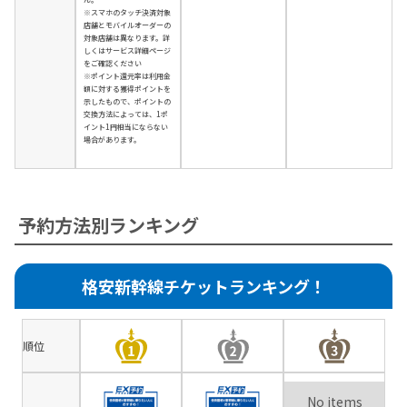
※スマホのタッチ決済対象
店舗とモバイルオーダーの
対象店舗は異なります。詳
しくはサービス詳細ページ
をご確認ください
※ポイント還元率は利用金
額に対する獲得ポイントを
示したもので、ポイントの
交換方法によっては、1ポ
イント1円相当にならない
場合があります。
予約方法別ランキング
格安新幹線チケットランキング！
順位
No items