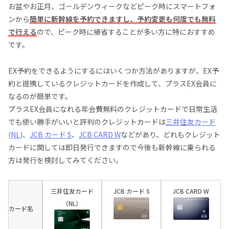
お盆やお正月、ゴールデンウィークなどピーク時にスマートフォ
ンから
簡単に新幹線を予約できますし、予約変更も何度でも無料
で行える
ので、ピーク時に帰省することが多い方に特におすすめ
です。
EX予約をできるようにするにはいくつか方法がありますが、EX予
約と提携しているクレジットカードを作成して、プラスEX会員に
なるのが簡単です。
プラスEX会員になれる年会費無料のクレジットカードで日常生活
でも使い勝手がいいと評判のクレジットカードは
三井住友カード
(NL)
、
JCB カード S
、
JCB CARD W
などがあり、どれもクレジット
カードに関しては即日発行できますので今後も新幹線に乗られる
方は発行を検討してみてください。
三井住友カード
JCB カード S
JCB CARD W
（NL）
カード名