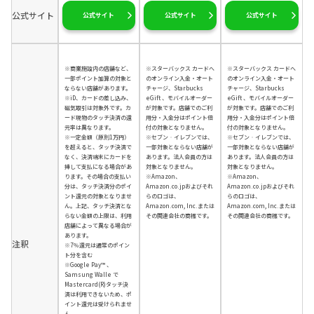
公式サイト
公式サイト
公式サイト
公式サイト
※商業施設内の店舗など、
※スターバックス カードへ
※スターバックス カードへ
一部ポイント加算の対象と
のオンライン入金・オート
のオンライン入金・オート
ならない店舗があります。
チャージ、Starbucks
チャージ、Starbucks
※iD、カードの差し込み、
eGift 、モバイルオーダー
eGift 、モバイルオーダー
磁気取引は対象外です。カ
が対象です。店舗でのご利
が対象です。店舗でのご利
ード現物のタッチ決済の還
用分・入金分はポイント倍
用分・入金分はポイント倍
元率は異なります。
付の対象となりません。
付の対象となりません。
※一定金額（原則1万円）
※セブン‐イレブンでは、
※セブン‐イレブンでは、
を超えると、タッチ決済で
一部対象とならない店舗が
一部対象とならない店舗が
なく、決済端末にカードを
あります。法人会員の方は
あります。法人会員の方は
挿して支払になる場合があ
対象となりません。
対象となりません。
ります。その場合の支払い
※Amazon、
※Amazon、
分は、タッチ決済分のポイ
Amazon.co.jpおよびそれ
Amazon.co.jpおよびそれ
ント還元の対象となりませ
らのロゴは、
らのロゴは、
ん。上記、タッチ決済とな
Amazon.com, Inc.または
Amazon.com, Inc.または
らない金額の上限は、利用
その関連会社の商標です。
その関連会社の商標です。
店舗によって異なる場合が
あります。
注釈
※7％還元は通常のポイン
ト分を含む
※Google Pay™ 、
Samsung Walle で
Mastercard(R)タッチ決
済は利用できないため、ポ
イント還元は受けられませ
ん。