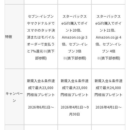
セブン-イレブン
スターバックス
スターバックス
やマクドナルドで
eGift購入でポイ
eGift購入でポイ
スマホのタッチ決
ント20倍、
ント21倍、
特徴
済またはモバイル
Amazon.co.jp 3
Amazon.co.jp 4
オーダーで支払う
倍、セブン-イレ
倍、セブン-イレ
と7%還元※(表下
ブン 3倍
ブン 4倍
部参照)
※(表下部参照)
※(表下部参照)
新規入会＆条件達
新規入会＆条件達
新規入会＆条件達
成で最大23,000
成で最大23,000
成で最大24,000
キャンペー
円相当プレゼント
円相当プレゼント
円相当プレゼント
ン
2026年6月1日～
2026年4月1日～9
2026年4月1日～
月30日