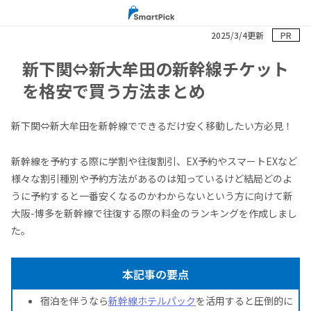
2025/3/4更新
PR
新下関⇔新大牟田の新幹線チケット
を格安で買う方法まとめ
新下関⇔新大牟田を新幹線でできるだけ安く移動したい方必見！
新幹線を予約する際に学割や往復割引、EX予約やスマートEXなど
様々な割引種別や予約方法があるのは知っているけど結局どのよ
うに予約すると一番安くなるのかわからないという方に向けて新
大阪-博多を新幹線で往復する際の料金のランキングを作成しまし
た。
本記事の要点
宿泊を伴うなら
新幹線ホテルパック
を活用すると圧倒的に