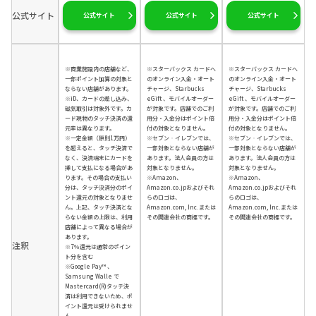
公式サイト
公式サイト
公式サイト
公式サイト
※商業施設内の店舗など、
※スターバックス カードへ
※スターバックス カードへ
一部ポイント加算の対象と
のオンライン入金・オート
のオンライン入金・オート
ならない店舗があります。
チャージ、Starbucks
チャージ、Starbucks
※iD、カードの差し込み、
eGift 、モバイルオーダー
eGift 、モバイルオーダー
磁気取引は対象外です。カ
が対象です。店舗でのご利
が対象です。店舗でのご利
ード現物のタッチ決済の還
用分・入金分はポイント倍
用分・入金分はポイント倍
元率は異なります。
付の対象となりません。
付の対象となりません。
※一定金額（原則1万円）
※セブン‐イレブンでは、
※セブン‐イレブンでは、
を超えると、タッチ決済で
一部対象とならない店舗が
一部対象とならない店舗が
なく、決済端末にカードを
あります。法人会員の方は
あります。法人会員の方は
挿して支払になる場合があ
対象となりません。
対象となりません。
ります。その場合の支払い
※Amazon、
※Amazon、
分は、タッチ決済分のポイ
Amazon.co.jpおよびそれ
Amazon.co.jpおよびそれ
ント還元の対象となりませ
らのロゴは、
らのロゴは、
ん。上記、タッチ決済とな
Amazon.com, Inc.または
Amazon.com, Inc.または
らない金額の上限は、利用
その関連会社の商標です。
その関連会社の商標です。
店舗によって異なる場合が
あります。
注釈
※7％還元は通常のポイン
ト分を含む
※Google Pay™ 、
Samsung Walle で
Mastercard(R)タッチ決
済は利用できないため、ポ
イント還元は受けられませ
ん。