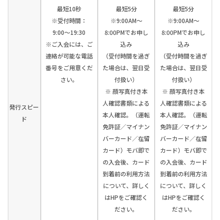
最短10秒
最短5分
最短5分
※受付時間：
※9:00AM～
※9:00AM～
9:00〜19:30
8:00PMでお申し
8:00PMでお申し
※ご入会には、ご
込み
込み
連絡が可能な電話
（受付時間を過ぎ
（受付時間を過ぎ
番号をご用意くだ
た場合は、翌日受
た場合は、翌日受
さい。
付扱い）
付扱い）
※ 顔写真付き本
※ 顔写真付き本
人確認書類による
人確認書類による
発行スピー
本人確認。（運転
本人確認。（運転
ド
免許証／マイナン
免許証／マイナン
バーカード／在留
バーカード／在留
カード）モバ即で
カード）モバ即で
の入会後、カード
の入会後、カード
到着前の利用方法
到着前の利用方法
について、詳しく
について、詳しく
はHPをご確認く
はHPをご確認く
ださい。
ださい。