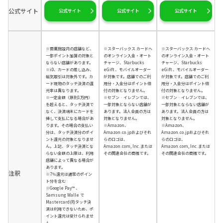
公式サイト
公式サイト
公式サイト
公式サイト
※商業施設内の店舗など、
※スターバックス カードへ
※スターバックス カードへ
一部ポイント加算の対象と
のオンライン入金・オート
のオンライン入金・オート
ならない店舗があります。
チャージ、Starbucks
チャージ、Starbucks
※iD、カードの差し込み、
eGift 、モバイルオーダー
eGift 、モバイルオーダー
磁気取引は対象外です。カ
が対象です。店舗でのご利
が対象です。店舗でのご利
ード現物のタッチ決済の還
用分・入金分はポイント倍
用分・入金分はポイント倍
元率は異なります。
付の対象となりません。
付の対象となりません。
※一定金額（原則1万円）
※セブン‐イレブンでは、
※セブン‐イレブンでは、
を超えると、タッチ決済で
一部対象とならない店舗が
一部対象とならない店舗が
なく、決済端末にカードを
あります。法人会員の方は
あります。法人会員の方は
挿して支払になる場合があ
対象となりません。
対象となりません。
ります。その場合の支払い
※Amazon、
※Amazon、
分は、タッチ決済分のポイ
Amazon.co.jpおよびそれ
Amazon.co.jpおよびそれ
ント還元の対象となりませ
らのロゴは、
らのロゴは、
ん。上記、タッチ決済とな
Amazon.com, Inc.または
Amazon.com, Inc.または
らない金額の上限は、利用
その関連会社の商標です。
その関連会社の商標です。
店舗によって異なる場合が
あります。
注釈
※7％還元は通常のポイン
ト分を含む
※Google Pay™ 、
Samsung Walle で
Mastercard(R)タッチ決
済は利用できないため、ポ
イント還元は受けられませ
ん。