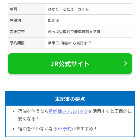
車両
ひかり・こだま・さくら
席種別
指定席
変更可否
きっぷ受取前で発車時刻まで可
予約期間
乗車日1年前から当日まで
JR公式サイト
本記事の要点
宿泊を伴うなら
新幹線ホテルパック
を活用すると圧倒的に
安くなる！
宿泊を伴わないなら
EX予約
がおすすめ！