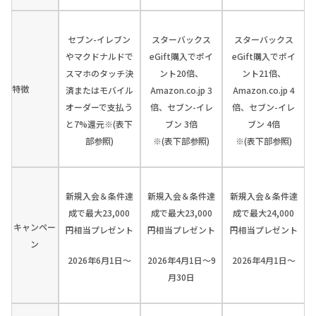
セブン-イレブン
スターバックス
スターバックス
やマクドナルドで
eGift購入でポイ
eGift購入でポイ
スマホのタッチ決
ント20倍、
ント21倍、
特徴
済またはモバイル
Amazon.co.jp 3
Amazon.co.jp 4
オーダーで支払う
倍、セブン-イレ
倍、セブン-イレ
と7%還元※(表下
ブン 3倍
ブン 4倍
部参照)
※(表下部参照)
※(表下部参照)
新規入会＆条件達
新規入会＆条件達
新規入会＆条件達
成で最大23,000
成で最大23,000
成で最大24,000
キャンペー
円相当プレゼント
円相当プレゼント
円相当プレゼント
ン
2026年6月1日～
2026年4月1日～9
2026年4月1日～
月30日