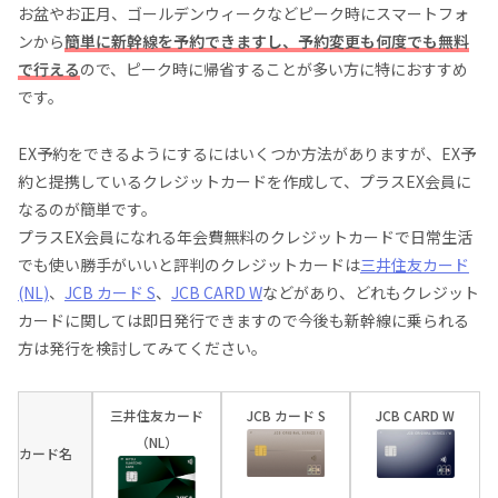
お盆やお正月、ゴールデンウィークなどピーク時にスマートフォ
ンから
簡単に新幹線を予約できますし、予約変更も何度でも無料
で行える
ので、ピーク時に帰省することが多い方に特におすすめ
です。
EX予約をできるようにするにはいくつか方法がありますが、EX予
約と提携しているクレジットカードを作成して、プラスEX会員に
なるのが簡単です。
プラスEX会員になれる年会費無料のクレジットカードで日常生活
でも使い勝手がいいと評判のクレジットカードは
三井住友カード
(NL)
、
JCB カード S
、
JCB CARD W
などがあり、どれもクレジット
カードに関しては即日発行できますので今後も新幹線に乗られる
方は発行を検討してみてください。
三井住友カード
JCB カード S
JCB CARD W
（NL）
カード名