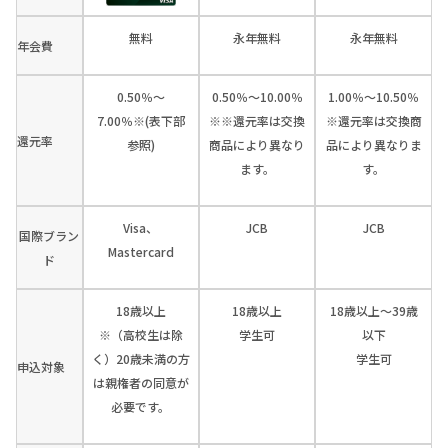
無料
永年無料
永年無料
年会費
0.50％～
0.50％～10.00％
1.00％～10.50％
7.00％※(表下部
※※還元率は交換
※還元率は交換商
還元率
参照)
商品により異なり
品により異なりま
ます。
す。
Visa、
JCB
JCB
国際ブラン
Mastercard
ド
18歳以上
18歳以上
18歳以上～39歳
※（高校生は除
学生可
以下
く）20歳未満の方
学生可
申込対象
は親権者の同意が
必要です。