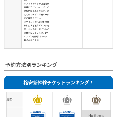
※スマホのタッチ決済対象
店舗とモバイルオーダーの
対象店舗は異なります。詳
しくはサービス詳細ページ
をご確認ください
※ポイント還元率は利用金
額に対する獲得ポイントを
示したもので、ポイントの
交換方法によっては、1ポ
イント1円相当にならない
場合があります。
予約方法別ランキング
格安新幹線チケットランキング！
順位
No items