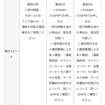
最短10秒
最短5分
最短5分
※受付時間：
※9:00AM～
※9:00AM～
9:00〜19:30
8:00PMでお申し
8:00PMでお申し
※ご入会には、ご
込み
込み
連絡が可能な電話
（受付時間を過ぎ
（受付時間を過ぎ
番号をご用意くだ
た場合は、翌日受
た場合は、翌日受
さい。
付扱い）
付扱い）
※ 顔写真付き本
※ 顔写真付き本
人確認書類による
人確認書類による
発行スピー
本人確認。（運転
本人確認。（運転
ド
免許証／マイナン
免許証／マイナン
バーカード／在留
バーカード／在留
カード）モバ即で
カード）モバ即で
の入会後、カード
の入会後、カード
到着前の利用方法
到着前の利用方法
について、詳しく
について、詳しく
はHPをご確認く
はHPをご確認く
ださい。
ださい。