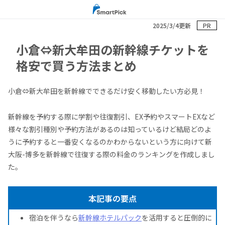
2025/3/4更新
PR
小倉⇔新大牟田の新幹線チケットを
格安で買う方法まとめ
小倉⇔新大牟田を新幹線でできるだけ安く移動したい方必見！
新幹線を予約する際に学割や往復割引、EX予約やスマートEXなど
様々な割引種別や予約方法があるのは知っているけど結局どのよ
うに予約すると一番安くなるのかわからないという方に向けて新
大阪-博多を新幹線で往復する際の料金のランキングを作成しまし
た。
本記事の要点
宿泊を伴うなら
新幹線ホテルパック
を活用すると圧倒的に