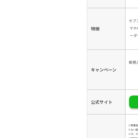
セブ
マホ
特徴
ーダ
新規
キャンペーン
公式サイト
※商業施
らない店
※iD、