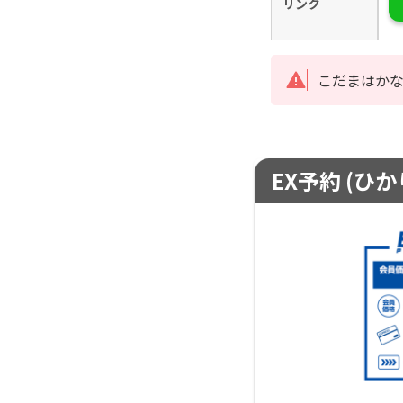
リンク
こだまはか
EX予約 (ひ