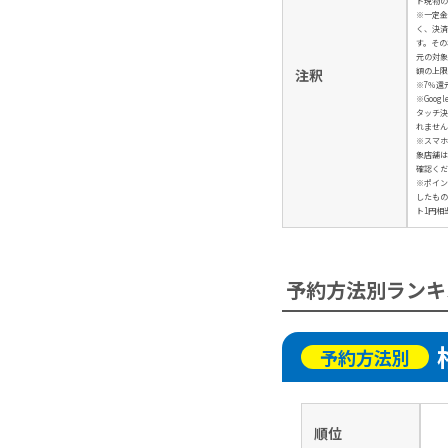
ド現物の
※一定金
く、決済
す。その
元の対象
額の上限
注釈
※7％還
※Googl
タッチ決
れません
※スマホ
象店舗は
確認くだ
※ポイン
したもの
ト1円相
予約方法別ランキ
予約方法別
順位