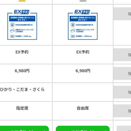
N
EX予約
EX予約
N
6,980円
6,980円
N
ひかり・こだま・さくら
N
指定席
自由席
N