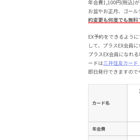
年会費1,100円(税
お盆やお正月、ゴール
約変更も何度でも無料
EX予約をできるよう
して、プラスEX会員
プラスEX会員になれ
ードは
三井住友カード (
即日発行できますので
カード名
年会費