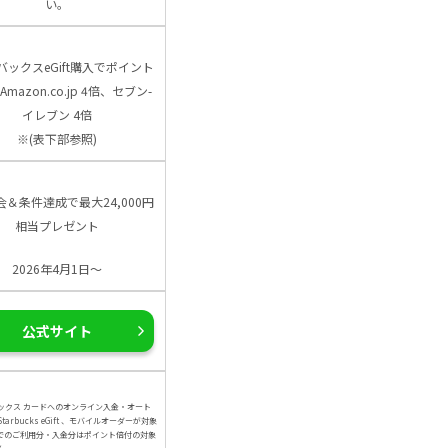
い。
バックスeGift購入でポイント
Amazon.co.jp 4倍、セブン-
イレブン 4倍
※(表下部参照)
会＆条件達成で最大24,000円
相当プレゼント
2026年4月1日～
公式サイト
ックス カードへのオンライン入金・オート
arbucks eGift 、モバイルオーダーが対象
でのご利用分・入金分はポイント倍付の対象