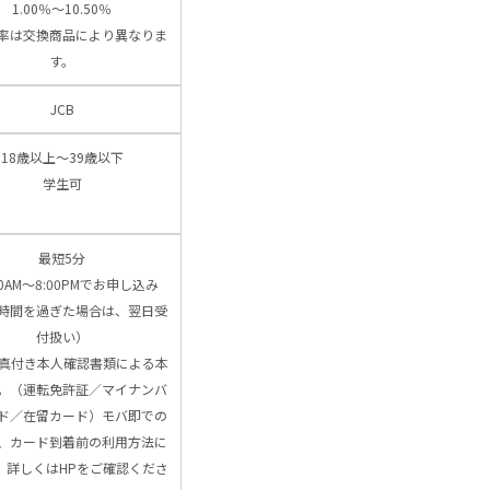
1.00％～10.50％
率は交換商品により異なりま
す。
JCB
18歳以上～39歳以下
学生可
最短5分
00AM～8:00PMでお申し込み
時間を過ぎた場合は、翌日受
付扱い）
写真付き本人確認書類による本
。（運転免許証／マイナンバ
ド／在留カード）モバ即での
、カード到着前の利用方法に
、詳しくはHPをご確認くださ