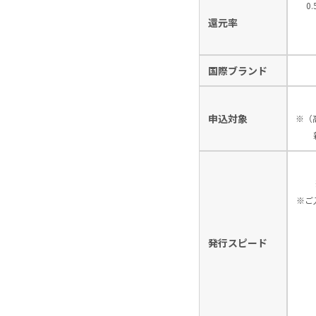
0
還元率
国際ブランド
申込対象
※（
※ご
発行スピード