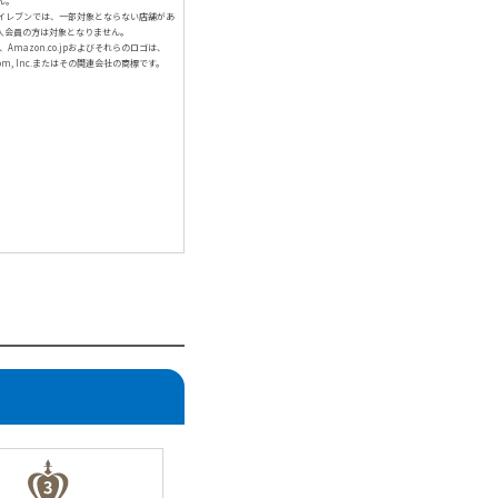
ん。
イレブンでは、一部対象とならない店舗があ
人会員の方は対象となりません。
、Amazon.co.jpおよびそれらのロゴは、
com, Inc.またはその関連会社の商標です。