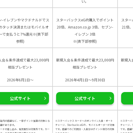
い。
ン-イレブンやマクドナルドでス
スターバックスeGift購入でポイント
スター
のタッチ決済またはモバイルオ
20倍、Amazon.co.jp 3倍、セブン-
21倍、
ーで支払うと7%還元※(表下部
イレブン 3倍
参照)
※(表下部参照)
入会＆条件達成で最大23,000円
新規入会＆条件達成で最大23,000円
新規入
相当プレゼント
相当プレゼント
2026年6月1日～
2026年4月1日～9月30日
公式サイト
公式サイト
設内の店舗など、一部ポイント加算の対象とな
※スターバックス カードへのオンライン入金・オート
※スターバ
舗があります。
チャージ、Starbucks eGift 、モバイルオーダーが対象
チャージ、St
カードの差し込み、磁気取引は対象外です。カー
です。店舗でのご利用分・入金分はポイント倍付の対象
です。店舗