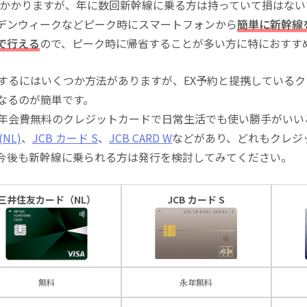
込)がかかりますが、年に数回新幹線に乗る方は持っていて損はな
デンウィークなどピーク時にスマートフォンから
簡単に新幹線
で行える
ので、ピーク時に帰省することが多い方に特におすす
にするにはいくつか方法がありますが、EX予約と提携している
になるのが簡単です。
る年会費無料のクレジットカードで日常生活でも使い勝手がいい
NL)
、
JCB カード S
、
JCB CARD W
などがあり、どれもクレジ
今後も新幹線に乗られる方は発行を検討してみてください。
三井住友カード（NL）
JCB カード S
無料
永年無料