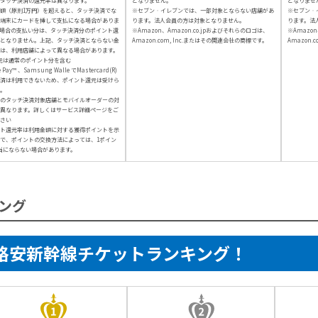
タッチ決済の還元率は異なります。
となりません。
となりませ
額（原則1万円）を超えると、タッチ決済でな
※セブン‐イレブンでは、一部対象とならない店舗があ
※セブン‐
端末にカードを挿して支払になる場合がありま
ります。法人会員の方は対象となりません。
ります。法
場合の支払い分は、タッチ決済分のポイント還
※Amazon、Amazon.co.jpおよびそれらのロゴは、
※Amazon
となりません。上記、タッチ決済とならない金
Amazon.com, Inc.またはその関連会社の商標です。
Amazon.
は、利用店舗によって異なる場合があります。
元は通常のポイント分を含む
e Pay™ 、Samsung Walle でMastercard(R)
済は利用できないため、ポイント還元は受けら
。
のタッチ決済対象店舗とモバイルオーダーの対
異なります。詳しくはサービス詳細ページをご
さい
ト還元率は利用金額に対する獲得ポイントを示
で、ポイントの交換方法によっては、1ポイン
当にならない場合があります。
ング
格安新幹線チケットランキング！