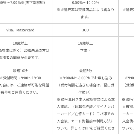
.50％～7.00％※(表下部参照)
0.50％～10.00％
※※還元率は交換商品により異なり
※還元
ます。
Visa、Mastercard
JCB
18歳以上
18歳以上
高校生は除く）20歳未満の方は
学生可
親権者の同意が必要です。
最短10秒
最短5分
※受付時間：9:00〜19:30
※9:00AM～8:00PMでお申し込み
※9:
入会には、ご連絡が可能な電話
（受付時間を過ぎた場合は、翌日受
（受付
番号をご用意ください。
付扱い）
※ 顔写真付き本人確認書類による本
※ 顔
人確認。（運転免許証／マイナンバ
人確認
ーカード／在留カード）モバ即での
ーカー
入会後、カード到着前の利用方法に
入会後
ついて、詳しくはHPをご確認くださ
ついて